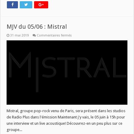
MJV du 05/06 : Mistral
sur
31 mai 2019
Commentaires fermés
MJV
du
05/06
:
Mistral
Mistral, groupe pop-rock venu de Paris, sera présent dans les studios
de Radio Plus dans l'émission Maintenant j'y vais, le 05 juin à 15h pour
une interview et un live acoustique! Découvrez-en un peu plus sur ce
groupe...