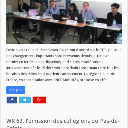
les
nouveautés
du
TER
et
l’appel
à
projets
de
la
Louvre
Lens
Vallée
Deux sujets ce jeudi dans Savoir Plus : tout d’abord sur le TER , puisque
des changements importants sont intervenus depuis le 1er avril
dernier en termes de tarifications, et d’autres modifications
interviendront dès le 15 décembre prochain concernant cette fois les
horaires des trains ainsi que leur cadencement. La région Hauts-de-
France, en concertation avec SNCF Mobilités, propose en effet …
Lire plus
WR 62, l’émission des collégiens du Pas-de-