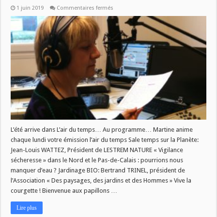
sur
1 juin 2019
Commentaires fermés
L’air
du
temps
du
03
juin
L’été arrive dans L’air du temps… Au programme… Martine anime
chaque lundi votre émission l’air du temps Sale temps sur la Planète:
Jean-Louis WATTEZ, Président de LESTREM NATURE « Vigilance
sécheresse » dans le Nord et le Pas-de-Calais : pourrions nous
manquer d’eau ? Jardinage BIO: Bertrand TRINEL, président de
l’Association « Des paysages, des jardins et des Hommes » Vive la
courgette ! Bienvenue aux papillons …
Lire plus