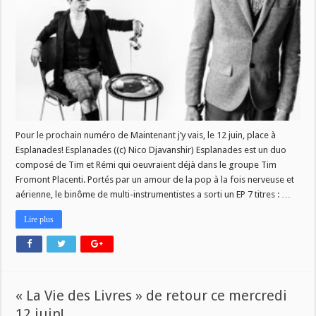
Esplanades
Pour le prochain numéro de Maintenant j’y vais, le 12 juin, place à
Esplanades! Esplanades ((c) Nico Djavanshir) Esplanades est un duo
composé de Tim et Rémi qui oeuvraient déjà dans le groupe Tim
Fromont Placenti. Portés par un amour de la pop à la fois nerveuse et
aérienne, le binôme de multi-instrumentistes a sorti un EP 7 titres : …
Lire plus
« La Vie des Livres » de retour ce mercredi
12 juin!