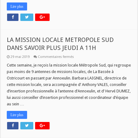
Lire plus
LA MISSION LOCALE METROPOLE SUD
DANS SAVOIR PLUS JEUDI A 11H
sur
29 mai 2019
Commentaires fermés
LA
MISSION
Cette semaine, je reçois la mission locale Métropole Sud, qui regroupe
LOCALE
pas moins de 9 antennes de missions locales, de La Bassée à
METROPOLE
SUD
Ostricourt en passant par Annoeulin. Barbara LAIGNEL, directrice de
DANS
cette mission locale, sera accompagnée d’ Anthony VALES, conseiller
SAVOIR
PLUS
d’insertion professionnelle à l’antenne d’Annoeulin, et d’ Hervé DUMEZ,
JEUDI
A
lui aussi conseiller d’insertion professionnel et coordinateur d’équipe
11H
au sein …
Lire plus