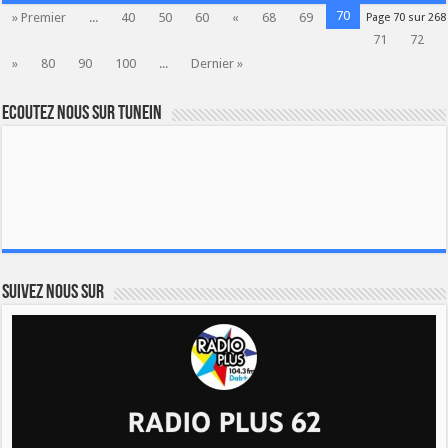
70
» Premier
...
40
50
60
«
68
69
Page 70 sur 268
71
72
»
80
90
100
...
Dernier »
Ecoutez nous sur TuneIn
Suivez nous sur