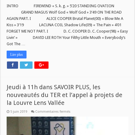
INTRO FIREWIND « S. k. g. » 5’20 STANDING OVATION
GRAND MAGUS Wolf God « Wolf God » 3’49 ON THE ROAD
AGAIN PART. I ALICE COOPER Brutal Planet(00) « Blow Me A
Kiss » 3’19 LACUNA COIL Shadow Life(09) « The Pain » 4’01
FORGET ME NOT PART. I D. C. COOPER D. C. Cooper(98) « Easy
Livin’ » DAVID LEE ROTH Your Filthy Little Mouth « Everybody’s
Got The …
Lire plus
Jeudi à 11h dans SAVOIR PLUS, les
nouveautés du TER et l’appel à projets de
la Louvre Lens Vallée
sur
5 juin 2019
Commentaires fermés
Jeudi
à
11h
dans
SAVOIR
PLUS,