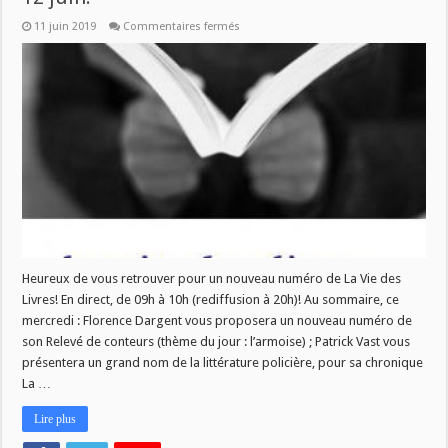
sur
11 juin 2019
Commentaires fermés
« La
Vie
des
Livres »
de
retour
ce
mercredi
12
juin!
Heureux de vous retrouver pour un nouveau numéro de La Vie des
Livres! En direct, de 09h à 10h (rediffusion à 20h)! Au sommaire, ce
mercredi : Florence Dargent vous proposera un nouveau numéro de
son Relevé de conteurs (thème du jour : l’armoise) ; Patrick Vast vous
présentera un grand nom de la littérature policière, pour sa chronique
La …
Lire plus