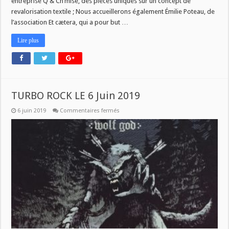
entreprise Q & Ch’mise, des pièces uniques sur un concept de
revalorisation textile ; Nous accueillerons également Émilie Poteau, de
l’association Et cætera, qui a pour but …
Lire plus
TURBO ROCK LE 6 Juin 2019
sur
6 juin 2019
Commentaires fermés
TURBO
ROCK
LE
6
Juin
2019