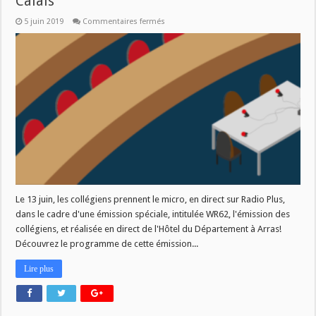
Calais
sur
5 juin 2019
Commentaires fermés
WR
62,
l’émission
des
collégiens
du
Pas-
de-
Calais
Le 13 juin, les collégiens prennent le micro, en direct sur Radio Plus,
dans le cadre d'une émission spéciale, intitulée WR62, l'émission des
collégiens, et réalisée en direct de l'Hôtel du Département à Arras!
Découvrez le programme de cette émission...
Lire plus