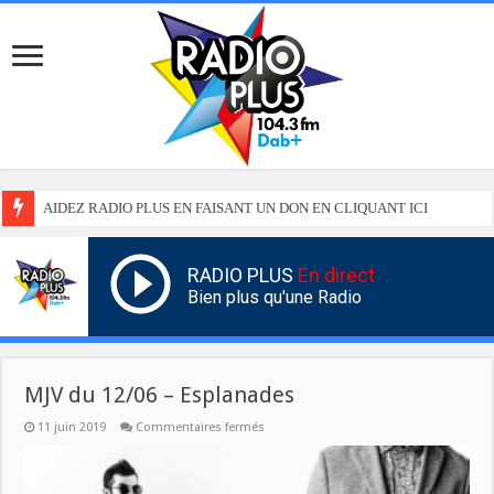
AIDEZ RADIO PLUS EN FAISANT UN DON EN CLIQUANT ICI
RADIO PLUS
En direct
Bien plus qu'une Radio
MJV du 12/06 – Esplanades
sur
11 juin 2019
Commentaires fermés
MJV
du
12/06
–