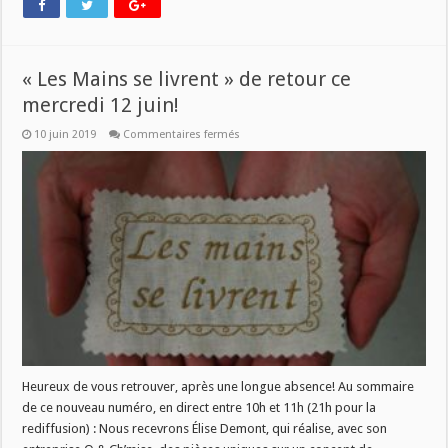
« Les Mains se livrent » de retour ce
mercredi 12 juin!
sur
10 juin 2019
Commentaires fermés
« Les
Mains
se
livrent »
de
retour
ce
mercredi
12
juin!
Heureux de vous retrouver, après une longue absence! Au sommaire
de ce nouveau numéro, en direct entre 10h et 11h (21h pour la
rediffusion) : Nous recevrons Élise Demont, qui réalise, avec son