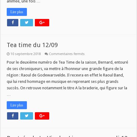
animée, une fois …
Lire plus
Tea time du 12/09
sur
10 septembre 2018
Commentaires fermés
Tea
time
Pour le deuxième numéro de Tea Time de la saison, Bernard, entouré
du
de ses chroniqueurs, va mettre à l’honneur une grande figure de la
12/09
région : Raoul de Godewarsvelde. Il recevra en effet le Raoul Band,
qui lui rend hommage en musique en reprenant ses plus grands
succès. On retrouve notamment le titre A la braderie, qui figure sur la
…
Lire plus