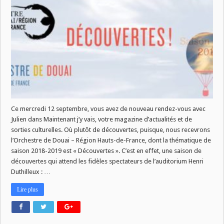
12/09
:
Découverte(s)
avec
l’orchestre
de
Douai
Ce mercredi 12 septembre, vous avez de nouveau rendez-vous avec
Julien dans Maintenant j’y vais, votre magazine d’actualités et de
sorties culturelles. Où plutôt de découvertes, puisque, nous recevrons
l’Orchestre de Douai – Région Hauts-de-France, dont la thématique de
saison 2018-2019 est « Découvertes ». C’est en effet, une saison de
découvertes qui attend les fidèles spectateurs de l’auditorium Henri
Duthilleux : …
Lire plus