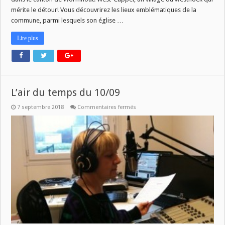
mérite le détour! Vous découvrirez les lieux emblématiques de la
commune, parmi lesquels son église …
Lire plus
L’air du temps du 10/09
sur
7 septembre 2018
Commentaires fermés
L’air
du
temps
du
10/09