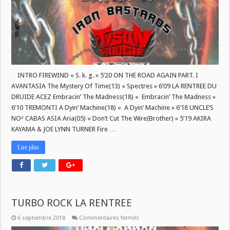
BIKE
!
INTRO FIREWIND « S. k. g. » 5’20 ON THE ROAD AGAIN PART. I
AVANTASIA The Mystery Of Time(13) « Spectres » 6’09 LA RENTREE DU
DRUIDE ACEZ Embracin’ The Madness(18) « Embracin’ The Madness »
6’10 TREMONTI A Dyin’ Machine(18) « A Dyin’ Machine » 6’18 UNCLE’S
NO² CABAS ASIA Aria(05) « Don’t Cut The Wire(Brother) » 5’19 AKIRA
KAYAMA & JOE LYNN TURNER Fire …
Lire plus
TURBO ROCK LA RENTREE
sur
6 septembre 2018
Commentaires fermés
TURBO