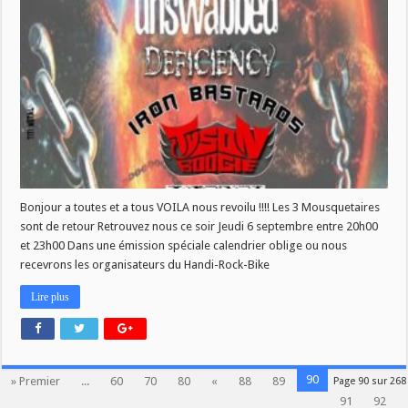
ROCK
LA
RENTREE
Bonjour a toutes et a tous VOILA nous revoilu !!!! Les 3 Mousquetaires
sont de retour Retrouvez nous ce soir Jeudi 6 septembre entre 20h00
et 23h00 Dans une émission spéciale calendrier oblige ou nous
recevrons les organisateurs du Handi-Rock-Bike
Lire plus
90
» Premier
...
60
70
80
«
88
89
Page 90 sur 268
91
92