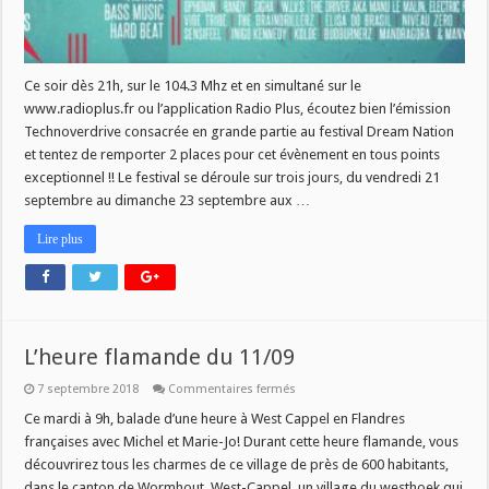
Ce soir dès 21h, sur le 104.3 Mhz et en simultané sur le
www.radioplus.fr ou l’application Radio Plus, écoutez bien l’émission
Technoverdrive consacrée en grande partie au festival Dream Nation
et tentez de remporter 2 places pour cet évènement en tous points
exceptionnel !! Le festival se déroule sur trois jours, du vendredi 21
septembre au dimanche 23 septembre aux …
Lire plus
L’heure flamande du 11/09
sur
7 septembre 2018
Commentaires fermés
L’heure
flamande
Ce mardi à 9h, balade d’une heure à West Cappel en Flandres
du
françaises avec Michel et Marie-Jo! Durant cette heure flamande, vous
11/09
découvrirez tous les charmes de ce village de près de 600 habitants,
dans le canton de Wormhout. West-Cappel, un village du westhoek qui