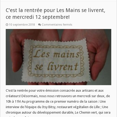
C’est la rentrée pour Les Mains se livrent,
ce mercredi 12 septembre!
sur
10 septembre 2018
Commentaires fermés
C’est
la
rentrée
pour
Les
Mains
se
livrent,
ce
mercredi
12
septembre!
C’est la rentrée pour votre émission consacrée aux artisans et aux
créateurs! Désormais, nous nous retrouvons un mercredi sur deux, de
10h à 11h! Au programme de ce premier numéro de la saison : Une
interview de l’équipe du Itsy Bitsy, restaurant végétalien de Lille ; Une
chronique autour du développement durable, Le Chemin vert, qui sera