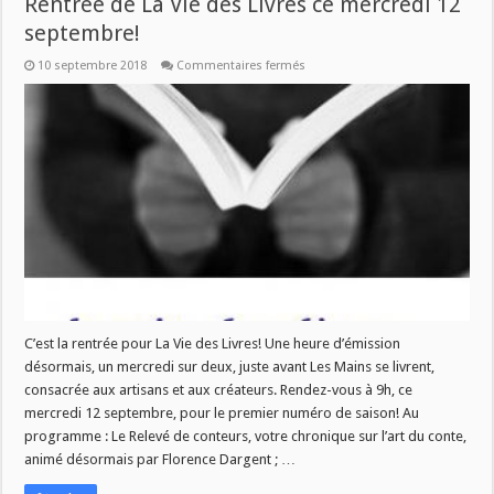
Rentrée de La Vie des Livres ce mercredi 12
septembre!
sur
10 septembre 2018
Commentaires fermés
Rentrée
de
La
Vie
des
Livres
ce
mercredi
12
septembre!
C’est la rentrée pour La Vie des Livres! Une heure d’émission
désormais, un mercredi sur deux, juste avant Les Mains se livrent,
consacrée aux artisans et aux créateurs. Rendez-vous à 9h, ce
mercredi 12 septembre, pour le premier numéro de saison! Au
programme : Le Relevé de conteurs, votre chronique sur l’art du conte,
animé désormais par Florence Dargent ; …