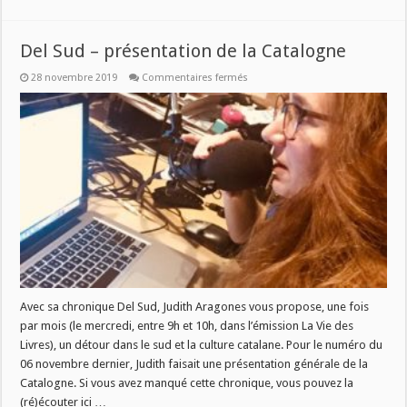
Del Sud – présentation de la Catalogne
sur
28 novembre 2019
Commentaires fermés
Del
Sud
–
présentation
de
la
Catalogne
Avec sa chronique Del Sud, Judith Aragones vous propose, une fois
par mois (le mercredi, entre 9h et 10h, dans l’émission La Vie des
Livres), un détour dans le sud et la culture catalane. Pour le numéro du
06 novembre dernier, Judith faisait une présentation générale de la
Catalogne. Si vous avez manqué cette chronique, vous pouvez la
(ré)écouter ici …