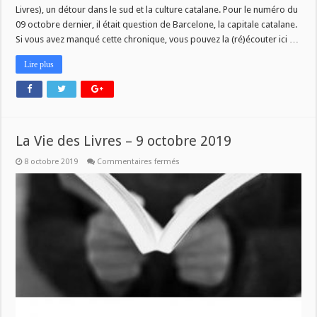
Livres), un détour dans le sud et la culture catalane. Pour le numéro du
09 octobre dernier, il était question de Barcelone, la capitale catalane.
Si vous avez manqué cette chronique, vous pouvez la (ré)écouter ici …
Lire plus
La Vie des Livres – 9 octobre 2019
sur
8 octobre 2019
Commentaires fermés
La
Vie
des
Livres
–
9
octobre
2019