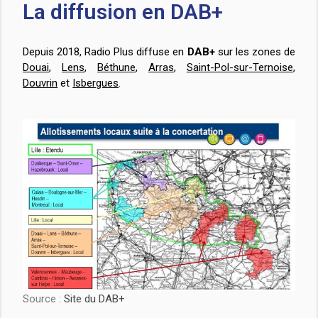
La diffusion en DAB+
Depuis 2018, Radio Plus diffuse en
DAB+
sur les zones de
Douai
,
Lens
,
Béthune
,
Arras
,
Saint-Pol-sur-Ternoise
,
Douvrin
et
Isbergues
.
Source :
Site du DAB+