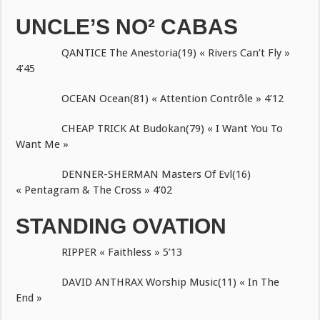
UNCLE’S NO² CABAS
QANTICE The Anestoria(19) « Rivers Can’t Fly »
4’45
OCEAN Ocean(81) « Attention Contrôle » 4’12
CHEAP TRICK At Budokan(79) « I Want You To
Want Me »
DENNER-SHERMAN Masters Of Evl(16)
« Pentagram & The Cross » 4’02
STANDING OVATION
RIPPER « Faithless » 5’13
DAVID ANTHRAX Worship Music(11) « In The
End »