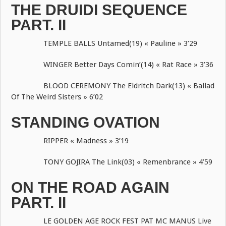
THE DRUIDI SEQUENCE
PART. II
TEMPLE BALLS Untamed(19) « Pauline » 3’29
WINGER Better Days Comin’(14) « Rat Race » 3’36
BLOOD CEREMONY The Eldritch Dark(13) « Ballad
Of The Weird Sisters » 6’02
STANDING OVATION
RIPPER « Madness » 3’19
TONY GOJIRA The Link(03) « Remenbrance » 4’59
ON THE ROAD AGAIN
PART. II
LE GOLDEN AGE ROCK FEST PAT MC MANUS Live