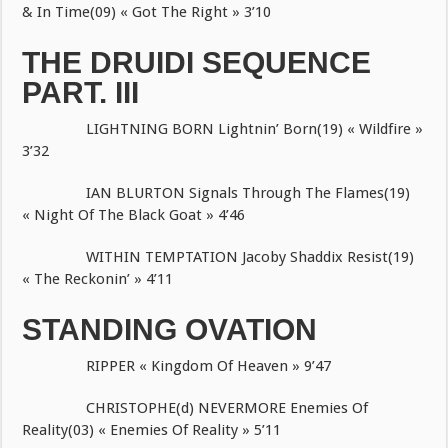
& In Time(09) « Got The Right » 3’10
THE DRUIDI SEQUENCE
PART. III
LIGHTNING BORN Lightnin’ Born(19) « Wildfire »
3’32
IAN BLURTON Signals Through The Flames(19)
« Night Of The Black Goat » 4’46
WITHIN TEMPTATION Jacoby Shaddix Resist(19)
« The Reckonin’ » 4’11
STANDING OVATION
RIPPER « Kingdom Of Heaven » 9’47
CHRISTOPHE(d) NEVERMORE Enemies Of
Reality(03) « Enemies Of Reality » 5’11