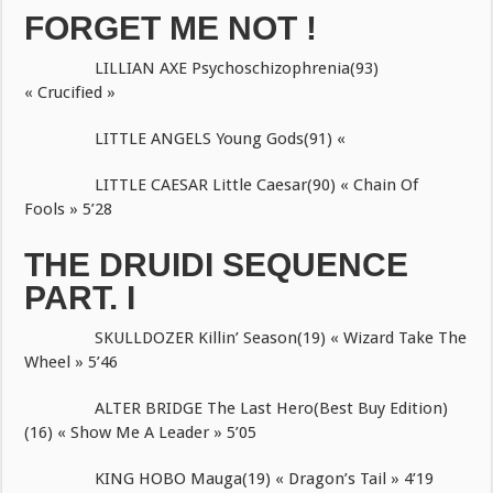
FORGET ME NOT !
LILLIAN AXE Psychoschizophrenia(93)
« Crucified »
LITTLE ANGELS Young Gods(91) «
LITTLE CAESAR Little Caesar(90) « Chain Of
Fools » 5’28
THE DRUIDI SEQUENCE
PART. I
SKULLDOZER Killin’ Season(19) « Wizard Take The
Wheel » 5’46
ALTER BRIDGE The Last Hero(Best Buy Edition)
(16) « Show Me A Leader » 5’05
KING HOBO Mauga(19) « Dragon’s Tail » 4’19