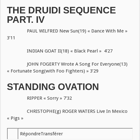
THE DRUIDI SEQUENCE
PART. IV
PAUL WILFRED New Sun(19) « Dance With Me »
3’11
INDIAN GOAT II(18) « Black Pearl » 4’27
JOHN FOGERTY Wrote A Song For Everyone(13)
« Fortunate Song(with Foo Fighters) » 3’29
STANDING OVATION
RIPPER « Sorry » 7’32
CHRISTOPHE(g) ROGER WATERS Live In Mexico
« Pigs »
RépondreTransférer