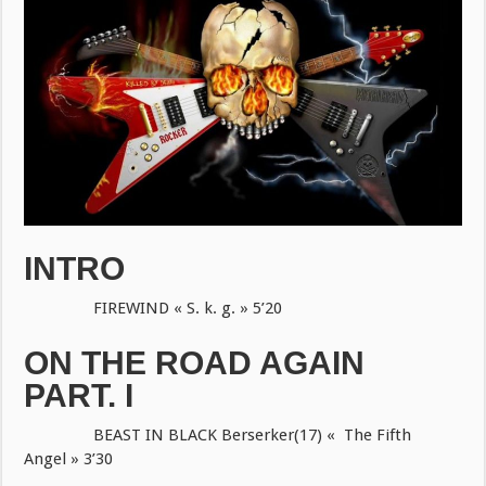
INTRO
FIREWIND « S. k. g. » 5’20
ON THE ROAD AGAIN
PART. I
BEAST IN BLACK Berserker(17) « The Fifth
Angel » 3’30