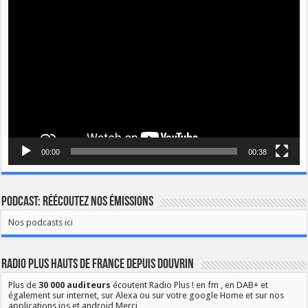
Lecteur
vidéo
00:00
00:38
Podcast: Réécoutez nos émissions
Nos podcasts ici
Radio Plus Hauts de France depuis Douvrin
Plus de
30 000 auditeurs
écoutent Radio Plus ! en fm , en DAB+ et
également sur internet, sur Alexa ou sur votre google Home et sur nos
applications ios et android Merci