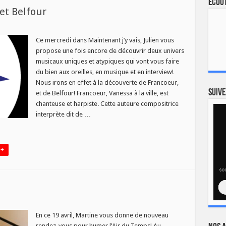
Ecout
et Belfour
Ce mercredi dans Maintenant j’y vais, Julien vous
21
propose une fois encore de découvrir deux univers
eur
musicaux uniques et atypiques qui vont vous faire
r
du bien aux oreilles, en musique et en interview!
Nous irons en effet à la découverte de Francoeur,
Suive
et de Belfour! Francoeur, Vanessa à la ville, est
chanteuse et harpiste. Cette auteure compositrice
interprète dit de …
 +
En ce 19 avril, Martine vous donne de nouveau
rendez-vous pour humer l’Air du Temps! Au