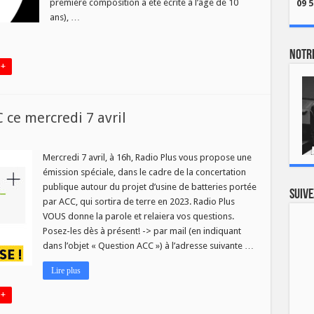
première composition a été écrite à l’âge de 10
09 5
ans), …
Notre
 +
 ce mercredi 7 avril
on
Mercredi 7 avril, à 16h, Radio Plus vous propose une
émission spéciale, dans le cadre de la concertation
publique autour du projet d’usine de batteries portée
i
Suive
par ACC, qui sortira de terre en 2023. Radio Plus
VOUS donne la parole et relaiera vos questions.
Posez-les dès à présent! -> par mail (en indiquant
dans l’objet « Question ACC ») à l’adresse suivante …
Lire plus
 +