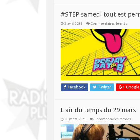
#STEP samedi tout est perm
sur
3 avril 2021
Commentaires fermés
#STEP
samedi
tout
est
permix
spécial
Pat-
B
Facebook
Twitter
Google
L air du temps du 29 mars
sur
25 mars 2021
Commentaires fermés
L
air
du
temp
du