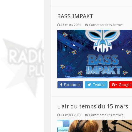
BASS IMPAKT
sur
13 mars 2021
Commentaires fermés
BASS
IMPAK
Facebook
Twitter
Google
L air du temps du 15 mars
sur
11 mars 2021
Commentaires fermés
L
air
du
temp