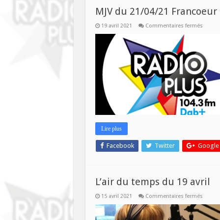
MJV du 21/04/21 Francoeur 
sur
19 avril 2021
Commentaires fermés
MJV
du
21/04/
Franco
et
Belfou
Lire plus
Facebook
Twitter
Google
L’air du temps du 19 avril
sur
15 avril 2021
Commentaires fermés
L’air
du
temps