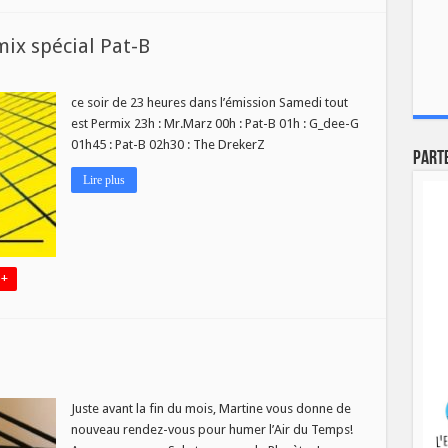
ix spécial Pat-B
ce soir de 23 heures dans l’émission Samedi tout
est Permix 23h : Mr.Marz 00h : Pat-B 01h : G_dee-G
01h45 : Pat-B 02h30 : The DrekerZ
Part
Lire plus
 +
Juste avant la fin du mois, Martine vous donne de
nouveau rendez-vous pour humer l’Air du Temps!
s