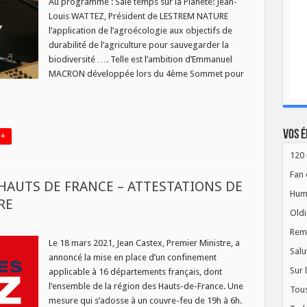
Au programme : Sale temps sur la Planète: Jean-
Louis WATTEZ, Président de LESTREM NATURE
l’application de l’agroécologie aux objectifs de
durabilité de l’agriculture pour sauvegarder la
biodiversité …. Telle est l’ambition d’Emmanuel
MACRON développée lors du 4ème Sommet pour
Vos é
 +
120 
Fan 
HAUTS DE FRANCE – ATTESTATIONS DE
Hum
RE
Oldi
Rem
D-
Le 18 mars 2021, Jean Castex, Premier Ministre, a
INEMENT
Salu
annoncé la mise en place d’un confinement
S
Sur 
applicable à 16 départements français, dont
CE
l’ensemble de la région des Hauts-de-France. Une
Tous
TATIONS
mesure qui s’adosse à un couvre-feu de 19h à 6h.