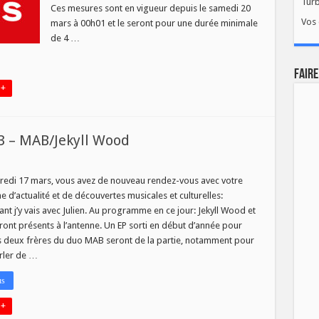
Tur
ACEMENT
Ces mesures sont en vigueur depuis le samedi 20
GATOIRE
Vos 
mars à 00h01 et le seront pour une durée minimale
de 4 …
FAIRE
 +
03 – MAB/Jekyll Wood
enant
redi 17 mars, vous avez de nouveau rendez-vous avec votre
 d’actualité et de découvertes musicales et culturelles:
nt j’y vais avec Julien. Au programme en ce jour: Jekyll Wood et
nt présents à l’antenne. Un EP sorti en début d’année pour
ekyll
d
 deux frères du duo MAB seront de la partie, notamment pour
rler de …
us
 +