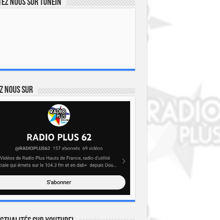
ez nous sur TuneIn
z nous sur