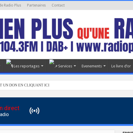
de Radio Plus
Partenaires
Contact
Les reportages
Services
Evenements
Le livre d’or
T UN DON EN CLIQUANT ICI
n direct
Radio