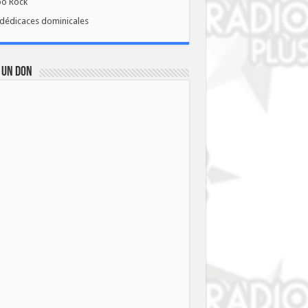
bo Rock
dédicaces dominicales
 UN DON