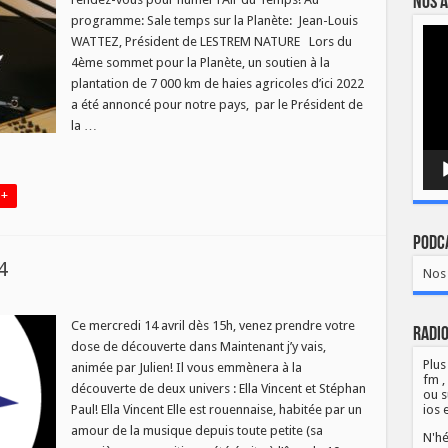
Nos a
programme: Sale temps sur la Planète: Jean-Louis
Lect
WATTEZ, Président de LESTREM NATURE Lors du
vidé
4ème sommet pour la Planète, un soutien à la
plantation de 7 000 km de haies agricoles d’ici 2022
a été annoncé pour notre pays, par le Président de
la …
 +
Podca
4
Nos 
nant
Ce mercredi 14 avril dès 15h, venez prendre votre
Radio
dose de découverte dans Maintenant j’y vais,
Plus
animée par Julien! Il vous emmènera à la
fm ,
découverte de deux univers : Ella Vincent et Stéphan
ou s
Paul! Ella Vincent Elle est rouennaise, habitée par un
ios 
amour de la musique depuis toute petite (sa
N'hé