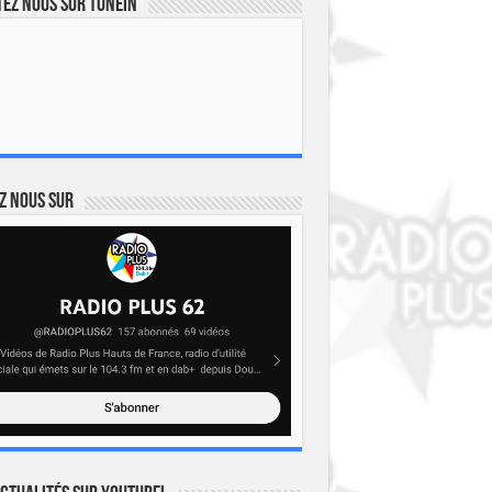
ez nous sur TuneIn
z nous sur