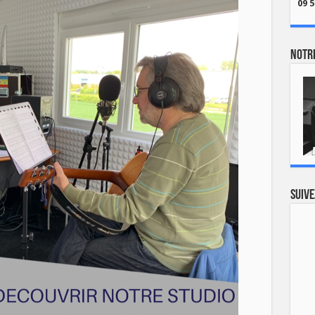
09 5
Notre
Suive