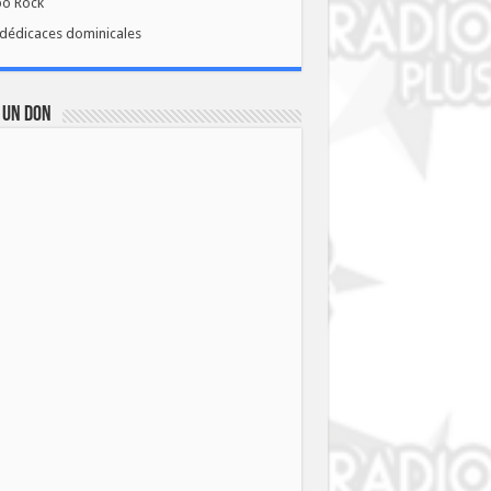
bo Rock
dédicaces dominicales
 UN DON