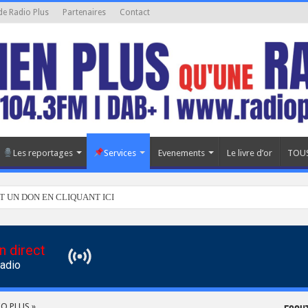
de Radio Plus
Partenaires
Contact
Les reportages
Services
Evenements
Le livre d’or
TOUS
T UN DON EN CLIQUANT ICI
n direct
Radio
O PLUS »