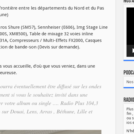
Nos a
 frontière entre les départements du Nord et du Pas
Lect
vidé
une)
cros Shure (SM57), Sennheiser (E606), Img Stage Line
800S, XM8500), Table de mixage 32 voies inline
31A, Compresseurs / Multi-Effets FX2000, Casques
ation de bande-son (Devis sur demande).
s vous accueille, d’où que vous veniez, dans une
eureuse.
Podca
Nos 
urra éventuellement être diffusé sur les ondes
ment si vous le souhaitez invité dans une
Radio
er votre album ou single …. Radio Plus 104,3
Plus
sur Douai, Lens, Arras , Béthune, Lille et
fm ,
ou s
ios 
N'hé