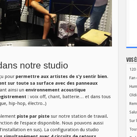
Vos é
dans notre studio
120 
çu pour
permettre aux artistes de s’y sentir bien
.
Fan 
nt sur toute sa surface avec des panneaux
Hum
rant ainsi un
environnement acoustique
Oldi
egistrement
: voix off, chant, batterie… et dans tous
que, hip-hop, électro..)
Rem
Salu
palement
piste par piste
sur notre station de travail
.
Sur 
nction de l’espace disponible. Nous pouvons aussi
’installation en sus).
La configuration du studio
Tous
s simultanément avec 4 circuits de retours