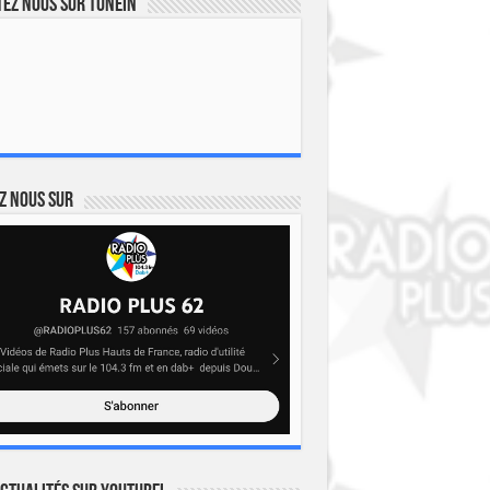
ez nous sur TuneIn
z nous sur