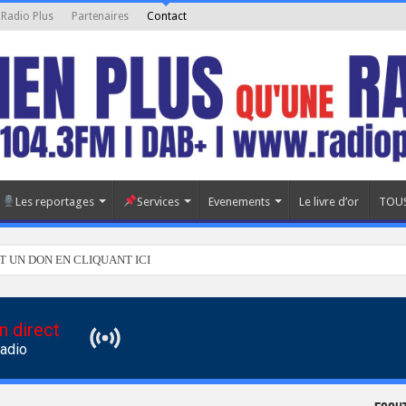
 Radio Plus
Partenaires
Contact
Les reportages
Services
Evenements
Le livre d’or
TOUS
T UN DON EN CLIQUANT ICI
n direct
Radio