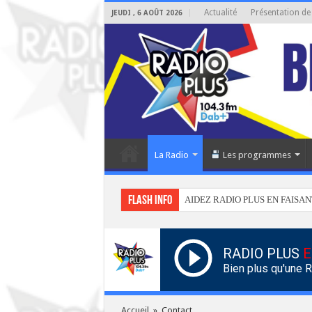
Actualité
Présentation de
JEUDI , 6 AOÛT 2026
La Radio
Les programmes
Flash info
AIDEZ RADIO PLUS EN FAISAN
RADIO PLUS
E
Bien plus qu'une 
Accueil
»
Contact