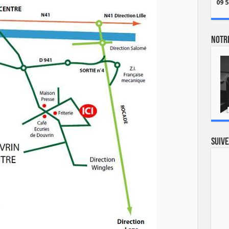
09 5
Notre
Suive