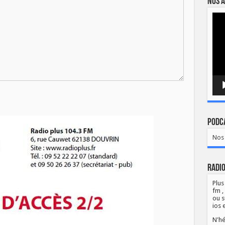
Nos a
Lect
vidé
Podca
Nos 
Radio
Plus
fm ,
ou s
ios 
N'hé