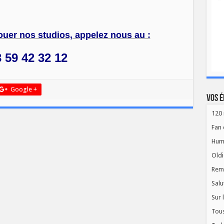
ouer nos studios, appelez nous au :
 59 42 32 12
Google +
Vos é
120 
Fan 
Hum
Oldi
Rem
Salu
Sur 
Tous