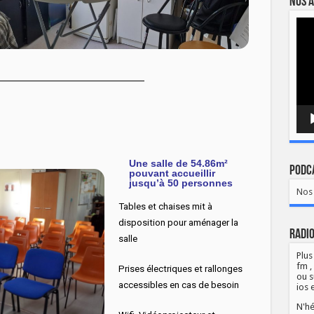
Nos a
Lect
vidé
Une salle de 54.86m²
Podca
pouvant accueillir
jusqu’à 50 personnes
Nos 
Tables et chaises mit à
disposition pour aménager la
Radio
salle
Plus
fm ,
Prises électriques et rallonges
ou s
accessibles en cas de besoin
ios 
N'hé