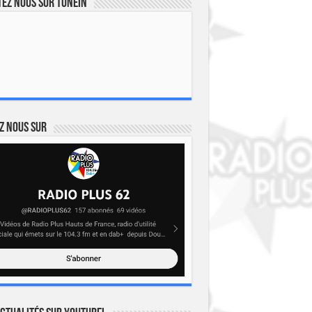
ez nous sur TuneIn
z nous sur