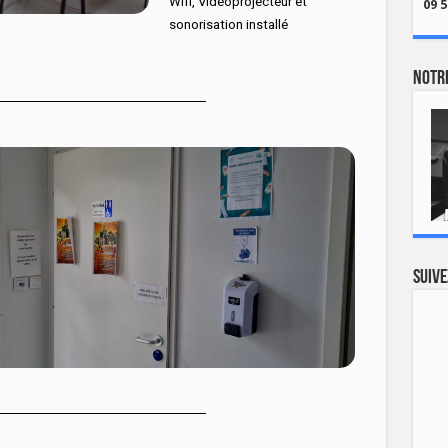
Wifi, Vidéoprojecteur et
09 5
sonorisation installé
Notre
Suive