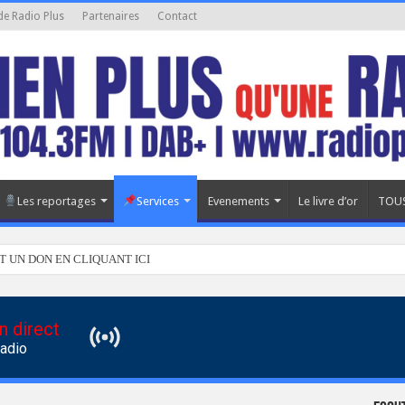
de Radio Plus
Partenaires
Contact
Les reportages
Services
Evenements
Le livre d’or
TOUS
T UN DON EN CLIQUANT ICI
n direct
Radio