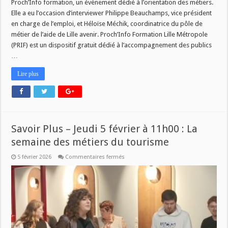
Proch’Info formation, un évènement dédié à l’orientation des métiers.
Elle a eu l’occasion d’interviewer Philippe Beauchamps, vice président
en charge de l’emploi, et Héloïse Méchik, coordinatrice du pôle de
métier de l’aide de Lille avenir. Proch’Info Formation Lille Métropole
(PRIF) est un dispositif gratuit dédié à l’accompagnement des publics
…
Lire plus
Savoir Plus – Jeudi 5 février à 11h00 : La
semaine des métiers du tourisme
sur
5 février 2026
Commentaires fermés
Savoir
Plus
–
Jeudi
5
février
à
11h00
:
La