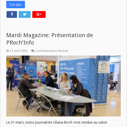
Lire plus
Mardi Magazine: Présentation de
PRoch’Info
sur
13 avril 2026
Commentaires fermés
Mardi
Magazine:
Présentation
de
PRoch’Info
Le 31 mars, notre journaliste Uliana Boch s’est rendue au salon