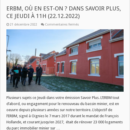
ERBM, OÙ EN EST-ON ? DANS SAVOIR PLUS,
CE JEUDI À 11H (22.12.2022)
sur
21 décembre 2022
Commentaires fermés
ERBM,
OÙ
EN
EST-
ON
?
DANS
SAVOIR
PLUS,
CE
JEUDI
À
11H
(22.12.2022)
Plusieurs sujets ce Jeudi dans votre émission Savoir Plus. L’ERBM tout
d’abord, ou engagement pour le renouveau du bassin minier, est en
oeuvre depuis plusieurs années sur notre territoire. L’objectif de
l’ERBM, signé à Oignies le 7 mars 2017 durant le mandat de François
Hollande, et courant jusqu’en 2027, était de rénover 23 000 logements
du parc immobilier minier sur …