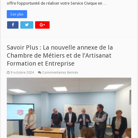
offre l’opportunité de réaliser votre Service Civique en …
Lire plus
Savoir Plus : La nouvelle annexe de la
Chambre de Métiers et de l’Artisanat
Formation et Entreprise
sur
9 octobre 2024
Commentaires fermés
Savoir
Plus
:
La
nouvelle
annexe
de
la
Chambre
de
Métiers
et
de
l’Artisanat
Formation
et