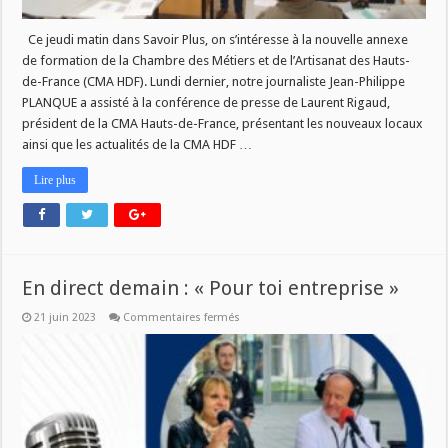
Entreprise
Ce jeudi matin dans Savoir Plus, on s’intéresse à la nouvelle annexe
de formation de la Chambre des Métiers et de l’Artisanat des Hauts-
de-France (CMA HDF). Lundi dernier, notre journaliste Jean-Philippe
PLANQUE a assisté à la conférence de presse de Laurent Rigaud,
président de la CMA Hauts-de-France, présentant les nouveaux locaux
ainsi que les actualités de la CMA HDF …
Lire plus
En direct demain : « Pour toi entreprise »
sur
21 juin 2023
Commentaires fermés
En
direct
demain
:
« Pour
toi
entreprise »