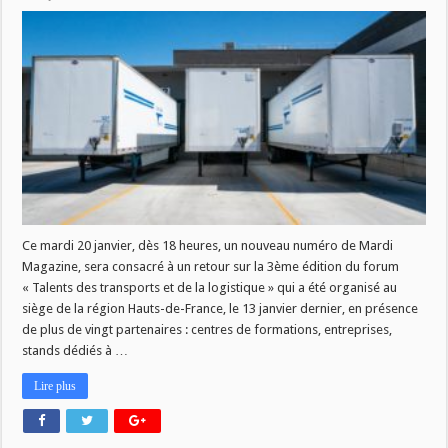
Mardi
Magazine
du
20
janvier
–
Retour
sur
le
forum
« Talents
des
transports
et
de
la
logistique »
Ce mardi 20 janvier, dès 18 heures, un nouveau numéro de Mardi
Magazine, sera consacré à un retour sur la 3ème édition du forum
« Talents des transports et de la logistique » qui a été organisé au
siège de la région Hauts-de-France, le 13 janvier dernier, en présence
de plus de vingt partenaires : centres de formations, entreprises,
stands dédiés à …
Lire plus