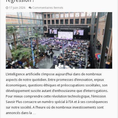
régression ?
sur
17 juin 2026
Commentaires fermés
Savoir
Plus
du
19/6:
IA
:
progrès
ou
régression
?
L’intelligence artificielle s’impose aujourd’hui dans de nombreux
aspects de notre quotidien. Entre promesses d’innovation, enjeux
économiques, questions éthiques et préoccupations sociétales, son
développement suscite autant d’enthousiasme que d’interrogations.
Pour mieux comprendre cette révolution technologique, l’émission
Savoir Plus consacre un numéro spécial à l’IA et à ses conséquences
sur notre société. A l’heure où de nombreux investissements sont
annoncés dans la …