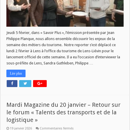
semaine
des
métiers
du
tourisme
Jeudi 5 février, dans « Savoir Plus », l’émission présentée par Jean
Philippe Planque, nous allons ensemble découvrir les enjeux de la
semaine des métiers du tourisme. Notre reporter s’est déplacé ce
lundi 2 février à Lens à l’office du tourisme de Lens-Liévin pour le
lancement officiel de cette semaine. Il a eu l’occasion d’interviewer la
sous-préfète de Lens, Sandra Guthleben, Philippe …
Lire plus
Mardi Magazine du 20 janvier – Retour sur
le forum « Talents des transports et de la
logistique »
sur
19 janvier 2026
Commentaires fermés