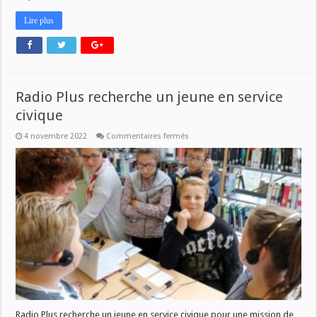
Lire plus
Radio Plus recherche un jeune en service
civique
sur
4 novembre 2022
Commentaires fermés
Radio
Plus
recherche
un
jeune
en
service
civique
Radio Plus recherche un jeune en service civique pour une mission de