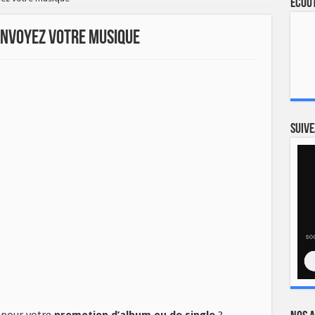
Ecout
Envoyez votre musique
Suive
 pour votre
promotion d’album ou de single
?