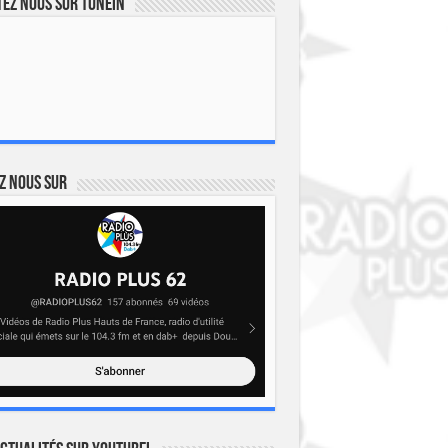
ez nous sur TuneIn
z nous sur