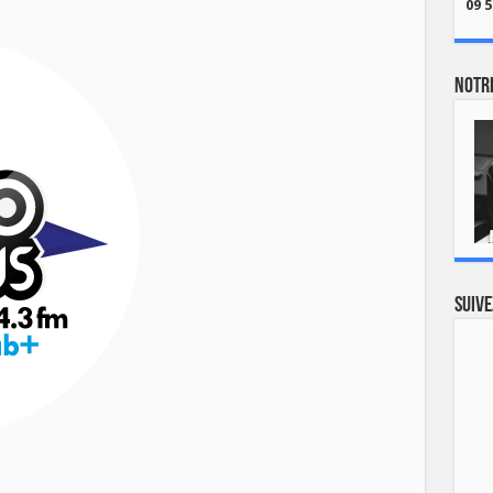
09 5
Notre
Suive