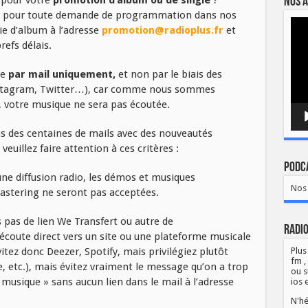
Nos a
il pour toute demande de programmation dans nos
Lect
tie d’album à l’adresse
promotion@radioplus.fr
et
vidé
efs délais.
ue
par mail uniquement,
et non par le biais des
Instagram, Twitter…), car comme nous sommes
, votre musique ne sera pas écoutée.
ns des centaines de mails avec des nouveautés
veuillez faire attention à ces critères :
Podca
ne diffusion radio, les démos et musiques
Nos 
astering ne seront pas acceptées.
 pas de lien We Transfert ou autre de
Radio
écoute direct vers un site ou une plateforme musicale
itez donc Deezer, Spotify, mais privilégiez plutôt
Plus
fm ,
, etc.), mais évitez vraiment le message qu’on a trop
ou s
musique » sans aucun lien dans le mail à l’adresse
ios 
N'hé