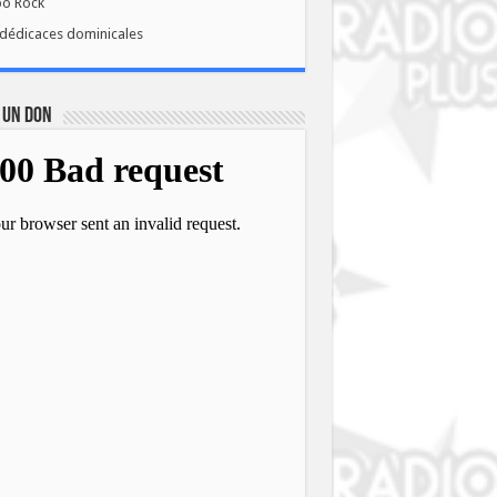
bo Rock
dédicaces dominicales
 UN DON