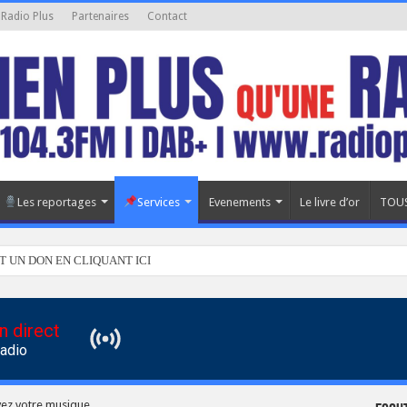
 Radio Plus
Partenaires
Contact
Les reportages
Services
Evenements
Le livre d’or
TOUS
T UN DON EN CLIQUANT ICI
n direct
Radio
z votre musique