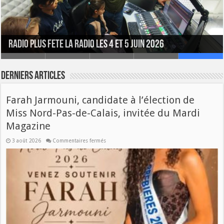
RadioPlus célèbre la Fête de la Radio avec un programme
RECRUTEMENT SERVICE CIVIQUE
FETONS LES 30 ANS DE RADIO PLUS ENSEMBLE !
SALON BIERES ET SAVEURS Noyelles-lès-Vermelles
exceptionnel !
RADIO PLUS FETE LA RADIO LES 4 ET 5 JUIN 2026
Derniers articles
Farah Jarmouni, candidate à l’élection de
Miss Nord-Pas-de-Calais, invitée du Mardi
Magazine
3 août 2026
Commentaires fermés