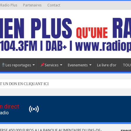
 Radio Plus
Partenaires
Contact
Les reportages
Services
Evenements
Le livre d’or
TOU
T UN DON EN CLIQUANT ICI
n direct
Radio
ERSE 450 000 EUROS A LA BANQUE ALIMENTAIRE DU PAS-DE-