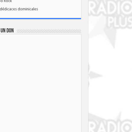
bo Rock
dédicaces dominicales
 UN DON