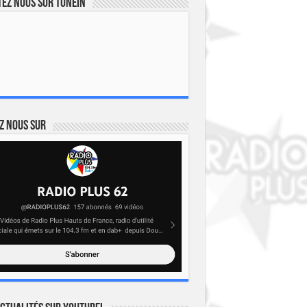
ez nous sur TuneIn
z nous sur