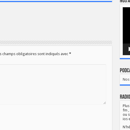
Nos a
Lect
vidé
s champs obligatoires sont indiqués avec
*
Podca
Nos 
Radio
Plus
fm ,
ou s
ios 
N'hé