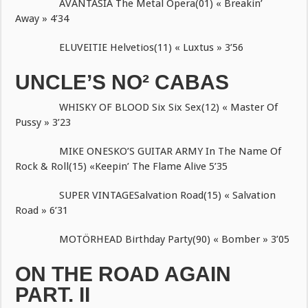
AVANTASIA The Metal Opera(01) « Breakin’
Away » 4’34
ELUVEITIE Helvetios(11) « Luxtus » 3’56
UNCLE’S NO² CABAS
WHISKY OF BLOOD Six Six Sex(12) « Master Of
Pussy » 3’23
MIKE ONESKO’S GUITAR ARMY In The Name Of
Rock & Roll(15) «Keepin’ The Flame Alive 5’35
SUPER VINTAGESalvation Road(15) « Salvation
Road » 6’31
MOTÖRHEAD Birthday Party(90) « Bomber » 3’05
ON THE ROAD AGAIN
PART. II