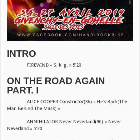
INTRO
FIREWIND « S. k. g. » 5’20
ON THE ROAD AGAIN
PART. I
ALICE COOPER Constrictor(86) « He’s Back(The
Man Behind The Mask) »
ANNIHILATOR Never Neverland(90) « Never
Neverland » 5’30