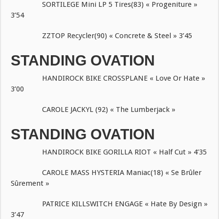
SORTILEGE Mini LP 5 Tires(83) « Progeniture »
3’54
ZZTOP Recycler(90) « Concrete & Steel » 3’45
STANDING OVATION
HANDIROCK BIKE CROSSPLANE « Love Or Hate »
3’00
CAROLE JACKYL (92) « The Lumberjack »
STANDING OVATION
HANDIROCK BIKE GORILLA RIOT « Half Cut » 4’35
CAROLE MASS HYSTERIA Maniac(18) « Se Brûler
Sûrement »
PATRICE KILLSWITCH ENGAGE « Hate By Design »
3’47