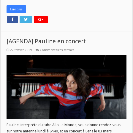
Lire plus
[AGENDA] Pauline en concert
sur
22 février 2019
Commentaires fermés
[AGENDA]
Pauline
en
concert
Pauline, interprète du tube Allo Le Monde, vous donne rendez-vous
sur notre antenne lundi à 8h40, et en concert à Lens le 03 mars