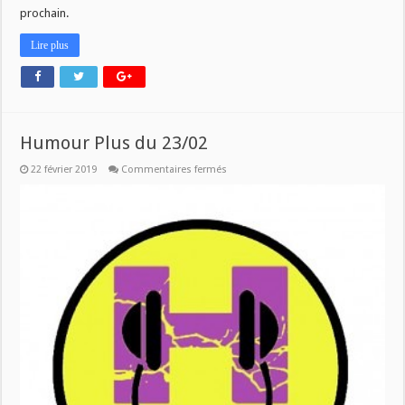
prochain.
Lire plus
Humour Plus du 23/02
sur
22 février 2019
Commentaires fermés
Humour
Plus
du
23/02