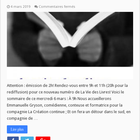
sur
4 mars 2019
Commentaires fermés
La
Vie
des
Livres
du
6
mars
Attention : émission de 2h! Rendez-vous entre 9h et 11h (20h pour la
rediffusion) pour ce nouveau numéro de La Vie des Livres! Voici le
sommaire de ce mercredi 6 mars : À 9h Nous accueillerons
Emmanuelle Gryson, comédienne, conteuse et formatrice pour la
compagnie La Création continue ; Et on fera un détour dans le sud, en
compagnie de …
Lire plus