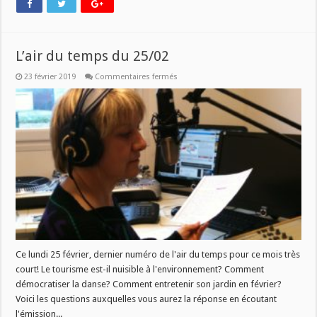
L’air du temps du 25/02
sur
23 février 2019
Commentaires fermés
L’air
du
temps
du
25/02
Ce lundi 25 février, dernier numéro de l'air du temps pour ce mois très
court! Le tourisme est-il nuisible à l'environnement? Comment
démocratiser la danse? Comment entretenir son jardin en février?
Voici les questions auxquelles vous aurez la réponse en écoutant
l'émission...