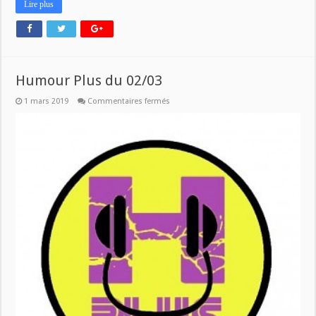
Lire plus
Humour Plus du 02/03
sur
1 mars 2019
Commentaires fermés
Humour
Plus
du
02/03