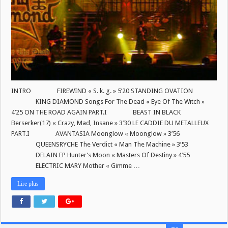
2019
INTRO FIREWIND « S. k. g. » 5’20 STANDING OVATION
KING DIAMOND Songs For The Dead « Eye Of The Witch »
4’25 ON THE ROAD AGAIN PART.I BEAST IN BLACK
Berserker(17) « Crazy, Mad, Insane » 3’30 LE CADDIE DU METALLEUX
PART.I AVANTASIA Moonglow « Moonglow » 3’56
QUEENSRYCHE The Verdict « Man The Machine » 3’53
DELAIN EP Hunter’s Moon « Masters Of Destiny » 4’55
ELECTRIC MARY Mother « Gimme …
Lire plus