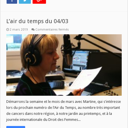
L’air du temps du 04/03
sur
2 mars 2019
Commentaires fermés
L’air
du
temps
du
04/03
Démarrons la semaine et le mois de mars avec Martine, qui s'intéresse
lors du prochain numéro de l'Air du Temps, au nombre très important
de cancers dans notre région, à notre jardin au printemps, et à la
journée internationale du Droit des Femmes...