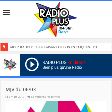
AIDEZ RADIO PLUS EN FAISANT UN DON EN CLIQUANT ICI
RADIO PLUS
En direct
Bien plus qu'une Radio
MJV du 06/03
sur
5 mars 2019
Commentaires fermés
MJV
du
06/03