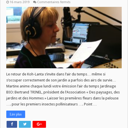
sur
16 mars 2019
Commentaires fermés
L’air
du
temps
du
18/03
Le retour de Koh-Lanta s’invite dans l’air du temps… même si
s’occuper correctement de son jardin a parfois des airs de survie…
Martine anime chaque lundi votre émission l’air du temps Jardinage
BIO: Bertrand TRINEL, président de l’Association « Des paysages, des
jardins et des Hommes » Laisser les premières fleurs dans la pelouse
…. pour les premiers insectes pollinisateurs …. Point …
Lire plus