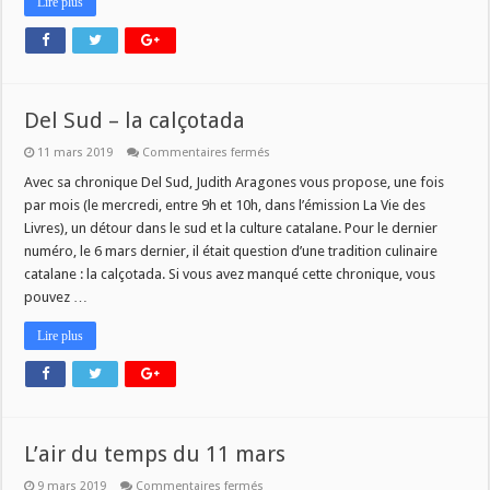
Lire plus
Del Sud – la calçotada
sur
11 mars 2019
Commentaires fermés
Del
Sud
Avec sa chronique Del Sud, Judith Aragones vous propose, une fois
–
par mois (le mercredi, entre 9h et 10h, dans l’émission La Vie des
la
calçotada
Livres), un détour dans le sud et la culture catalane. Pour le dernier
numéro, le 6 mars dernier, il était question d’une tradition culinaire
catalane : la calçotada. Si vous avez manqué cette chronique, vous
pouvez …
Lire plus
L’air du temps du 11 mars
sur
9 mars 2019
Commentaires fermés