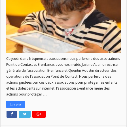
et
E-
Enfance
dans
fréquence
associations
Ce jeudi dans fréquence associations nous parlerons des associations
Point de Contact et E-enfance, avec nos invités Justine Atlan directrice
générale de l’association E-enfance et Quentin Aoustin directeur des
opérations de l’association Point de Contact. Nous parlerons des
actions guidées par ces deux associations pour protéger les enfants
et les adolescents sur internet. l’association E-enfance mène des
actions pour protéger …
Lire plus