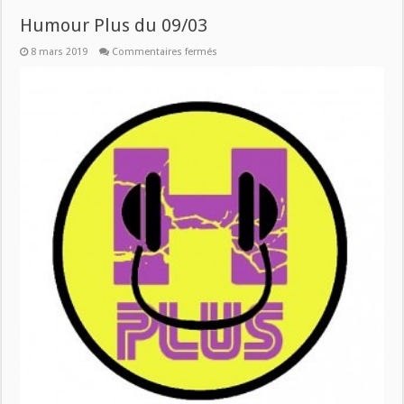
Humour Plus du 09/03
sur
8 mars 2019
Commentaires fermés
Humour
Plus
du
09/03