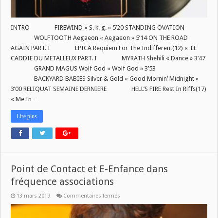
INTRO FIREWIND « S. k. g. » 5’20 STANDING OVATION
WOLFTOOTH Aegaeon « Aegaeon » 5’14 ON THE ROAD
AGAIN PART. I EPICA Requiem For The Indifferent(12) « LE
CADDIE DU METALLEUX PART. I MYRATH Shehili « Dance » 3’47
GRAND MAGUS Wolf God « Wolf God » 3’53
BACKYARD BABIES Silver & Gold « Good Mornin’ Midnight »
3’00 RELIQUAT SEMAINE DERNIERE HELL’S FIRE Rest In Riffs(17)
« Me In …
Lire plus
Point de Contact et E-Enfance dans
fréquence associations
sur
13 mars 2019
Commentaires fermés
Point
de
Contact