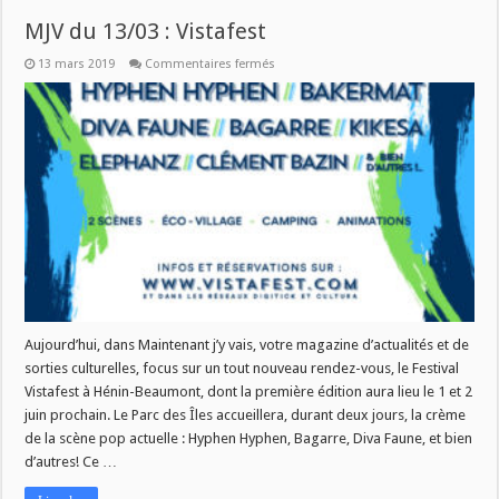
MJV du 13/03 : Vistafest
sur
13 mars 2019
Commentaires fermés
MJV
du
13/03
:
Vistafest
Aujourd’hui, dans Maintenant j’y vais, votre magazine d’actualités et de
sorties culturelles, focus sur un tout nouveau rendez-vous, le Festival
Vistafest à Hénin-Beaumont, dont la première édition aura lieu le 1 et 2
juin prochain. Le Parc des Îles accueillera, durant deux jours, la crème
de la scène pop actuelle : Hyphen Hyphen, Bagarre, Diva Faune, et bien
d’autres! Ce …