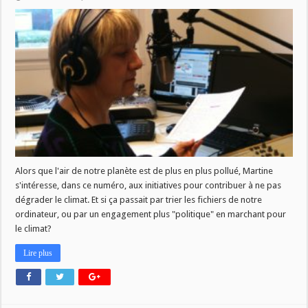
L’air
du
temps
du
11
mars
Alors que l'air de notre planète est de plus en plus pollué, Martine
s'intéresse, dans ce numéro, aux initiatives pour contribuer à ne pas
dégrader le climat. Et si ça passait par trier les fichiers de notre
ordinateur, ou par un engagement plus "politique" en marchant pour
le climat?
Lire plus