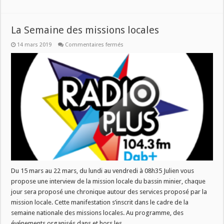
La Semaine des missions locales
sur
14 mars 2019
Commentaires fermés
La
Semaine
des
missions
locales
Du 15 mars au 22 mars, du lundi au vendredi à 08h35 Julien vous
propose une interview de la mission locale du bassin minier, chaque
jour sera proposé une chronique autour des services proposé par la
mission locale. Cette manifestation s’inscrit dans le cadre de la
semaine nationale des missions locales. Au programme, des
événements organisés dans et hors les …