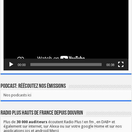
Lecteur
vidéo
00:00
00:38
Podcast: Réécoutez nos émissions
Nos podcasts ici
Radio Plus Hauts de France depuis Douvrin
Plus de
30 000 auditeurs
écoutent Radio Plus ! en fm , en DAB+ et
également sur internet, sur Alexa ou sur votre google Home et sur nos
applications ios et android Merci