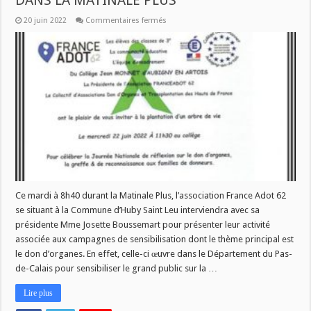
DANS LA MATINALE PLUS
sur
20 juin 2022
Commentaires fermés
L’ASSOCIATION
FRANCE
ADOT
62
CE
MARDI
DANS
LA
MATINALE
PLUS
Ce mardi à 8h40 durant la Matinale Plus, l’association France Adot 62
se situant à la Commune d’Huby Saint Leu interviendra avec sa
présidente Mme Josette Boussemart pour présenter leur activité
associée aux campagnes de sensibilisation dont le thème principal est
le don d’organes. En effet, celle-ci œuvre dans le Département du Pas-
de-Calais pour sensibiliser le grand public sur la …
Lire plus