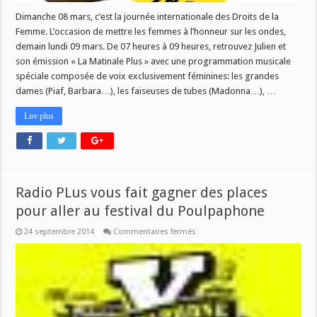
Dimanche 08 mars, c’est la journée internationale des Droits de la
Femme. L’occasion de mettre les femmes à l’honneur sur les ondes,
demain lundi 09 mars. De 07 heures à 09 heures, retrouvez Julien et
son émission « La Matinale Plus » avec une programmation musicale
spéciale composée de voix exclusivement féminines: les grandes
dames (Piaf, Barbara…), les faiseuses de tubes (Madonna…), …
Lire plus
Radio PLus vous fait gagner des places
pour aller au festival du Poulpaphone
sur
24 septembre 2014
Commentaires fermés
Radio
PLus
vous
fait
gagner
des
places
pour
aller