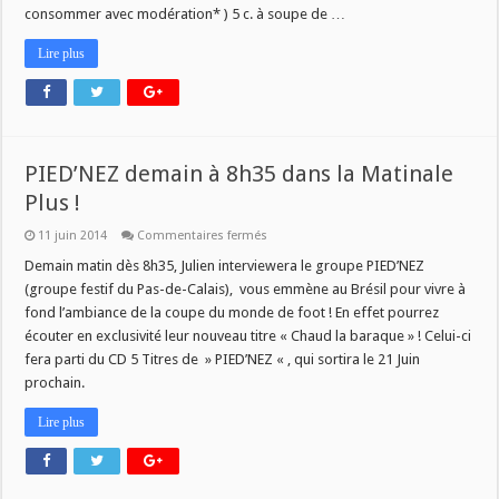
consommer avec modération* ) 5 c. à soupe de …
Lire plus
PIED’NEZ demain à 8h35 dans la Matinale
Plus !
sur
11 juin 2014
Commentaires fermés
PIED’NEZ
demain
Demain matin dès 8h35, Julien interviewera le groupe PIED’NEZ
à
(groupe festif du Pas-de-Calais), vous emmène au Brésil pour vivre à
8h35
dans
fond l’ambiance de la coupe du monde de foot ! En effet pourrez
la
écouter en exclusivité leur nouveau titre « Chaud la baraque » ! Celui-ci
Matinale
Plus
fera parti du CD 5 Titres de » PIED’NEZ « , qui sortira le 21 Juin
!
prochain.
Lire plus