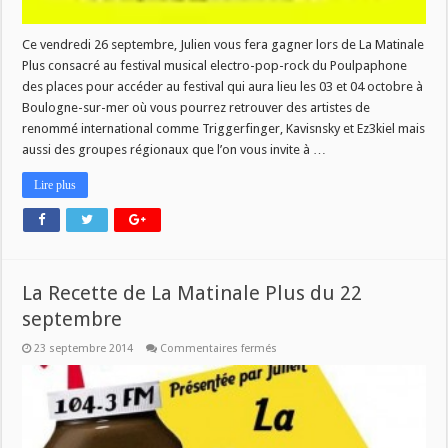
Ce vendredi 26 septembre, Julien vous fera gagner lors de La Matinale
Plus consacré au festival musical electro-pop-rock du Poulpaphone
des places pour accéder au festival qui aura lieu les 03 et 04 octobre à
Boulogne-sur-mer où vous pourrez retrouver des artistes de
renommé international comme Triggerfinger, Kavisnsky et Ez3kiel mais
aussi des groupes régionaux que l’on vous invite à …
Lire plus
La Recette de La Matinale Plus du 22
septembre
sur
23 septembre 2014
Commentaires fermés
La
Recette
de
La
Matinale
Plus
du