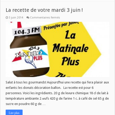
La recette de votre mardi 3 juin !
sur
3 juin 2014
Commentaires fermés
La
recette
de
votre
mardi
3
juin
!
Salut à tous les gourmands! Aujourd’hui une recette qui fera plaisir aux
enfants: les donuts décoration ballon. La recette est pour 6
personnes. Voici les ingrédients. 20 g de levure chimique 18 cl de lait à
température ambiante 2 œufs 420 g de farine 1 c. à café de sel 65 g de
sucre en poudre 60 g de …
Lire plus