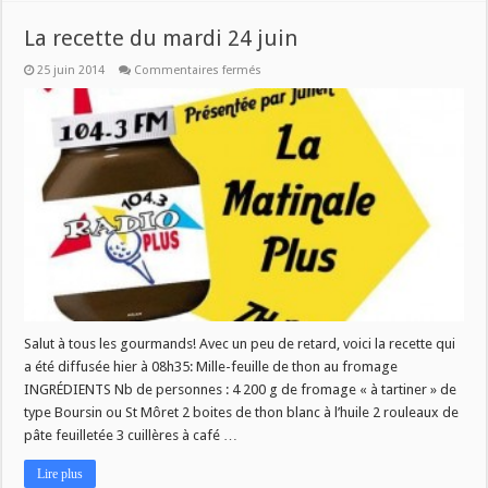
La recette du mardi 24 juin
sur
25 juin 2014
Commentaires fermés
La
recette
du
mardi
24
juin
Salut à tous les gourmands! Avec un peu de retard, voici la recette qui
a été diffusée hier à 08h35: Mille-feuille de thon au fromage
INGRÉDIENTS Nb de personnes : 4 200 g de fromage « à tartiner » de
type Boursin ou St Môret 2 boites de thon blanc à l’huile 2 rouleaux de
pâte feuilletée 3 cuillères à café …
Lire plus