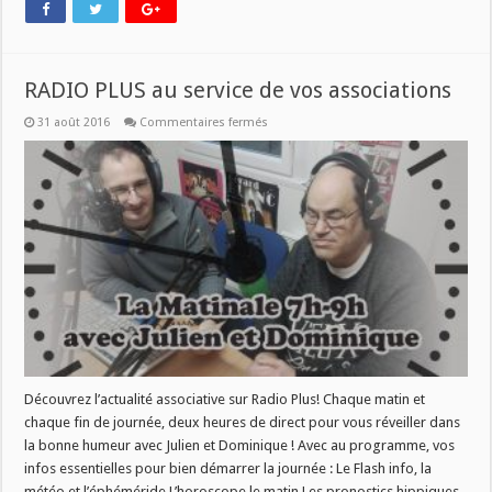
RADIO PLUS au service de vos associations
sur
31 août 2016
Commentaires fermés
RADIO
PLUS
au
service
de
vos
associations
Découvrez l’actualité associative sur Radio Plus! Chaque matin et
chaque fin de journée, deux heures de direct pour vous réveiller dans
la bonne humeur avec Julien et Dominique ! Avec au programme, vos
infos essentielles pour bien démarrer la journée : Le Flash info, la
météo et l’éphéméride L’horoscope le matin Les pronostics hippiques