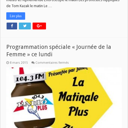
de Tom Kazak le matin Le …
Lire plus
Programmation spéciale « Journée de la
Femme » ce lundi
sur
8 mars 2015
Commentaires fermés
Programmation
spéciale
« Journée
de
la
Femme »
ce
lundi