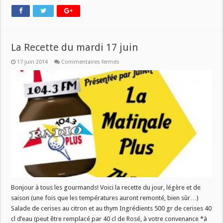
La Recette du mardi 17 juin
sur
17 juin 2014
Commentaires fermés
La
Recette
du
mardi
17
juin
Bonjour à tous les gourmands! Voici la recette du jour, légère et de
saison (une fois que les températures auront remonté, bien sûr…)
Salade de cerises au citron et au thym Ingrédients 500 gr de cerises 40
cl d’eau (peut être remplacé par 40 cl de Rosé, à votre convenance *à