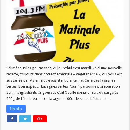
recette
du
16
septembre
Salut à tous les gourmands, Aujourd’hui c’est mardi, voici une nouvelle
recette, toujours dans notre thématique « végétarienne », qui vous est
suggérée par Vivien, notre assistant d’antenne. Celle des lasagnes
vertes. Bon appétit! Lasagnes vertes Pour 4 personnes, préparation
25min Ingrédients : 3 gousses d’ail Oseille Epinard frais ou surgelés
250g de féta 4 feuilles de lasagnes 100cl de sauce béchamel …
Lire plus