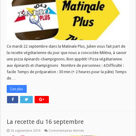
22
septembre
Ce mardi 22 septembre dans la Matinale Plus, Julien vous fait part de
la recette végétarienne du jour que nous a concoctée Miléna, à savoir
une pizza épinards-champignons. Bon appétit ! Pizza végétarienne
aux épinards et champignons Nombre de personnes : 4 Difficulté :
facile Temps de préparation : 30 min (+ 2 heures pour la pâte) Temps
de …
Lire plus
La recette du 16 septembre
sur
16 septembre 2014
Commentaires fermés
La