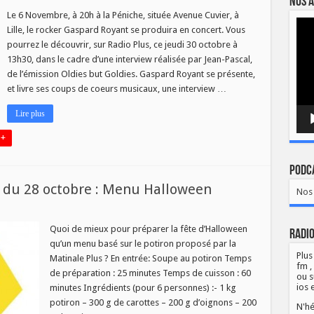
Nos a
gnez
s
Le 6 Novembre, à 20h à la Péniche, située Avenue Cuvier, à
Lect
ces
Lille, le rocker Gaspard Royant se produira en concert. Vous
vidé
ur
r
pourrez le découvrir, sur Radio Plus, ce jeudi 30 octobre à
spard
13h30, dans le cadre d’une interview réalisée par Jean-Pascal,
yant
de l’émission Oldies but Goldies. Gaspard Royant se présente,
et livre ses coups de coeurs musicaux, une interview …
Lire plus
 +
Podca
s du 28 octobre : Menu Halloween
Nos 
ette
Quoi de mieux pour préparer la fête d’Halloween
Radio
qu’un menu basé sur le potiron proposé par la
inale
Plus
s
Matinale Plus ? En entrée: Soupe au potiron Temps
fm ,
de préparation : 25 minutes Temps de cuisson : 60
ou s
obre
ios 
minutes Ingrédients (pour 6 personnes) :- 1 kg
nu
potiron – 300 g de carottes – 200 g d’oignons – 200
N'hé
lloween