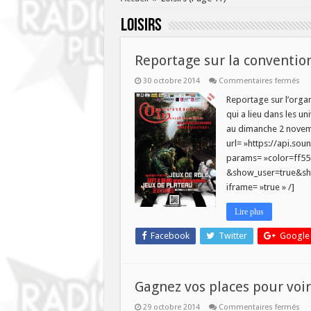
Loisirs
Reportage sur la conventio
sur
30 octobre 2014
Commentaires fermés
Re
sur
Reportage sur l’organ
la
qui a lieu dans les uni
con
ino
au dimanche 2 nove
url= »https://api.so
params= »color=ff5
&show_user=true&sho
iframe= »true » /]
Lire plus
Facebook
Twitter
Google
Gagnez vos places pour voi
sur
29 octobre 2014
Commentaires fermés