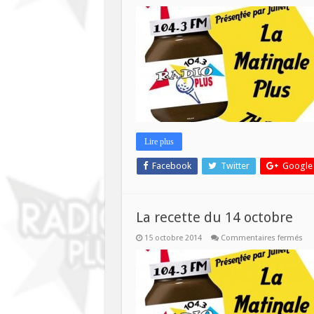
La
rec
du
21
oct
Lire plus
Facebook
Twitter
Google
La recette du 14 octobre
sur
15 octobre 2014
Commentaires fermés
La
rec
du
14
oct