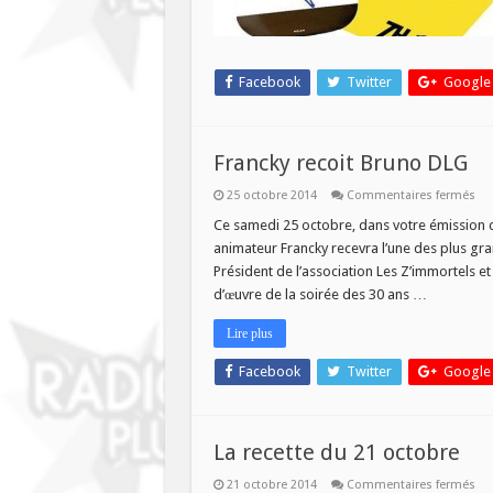
Facebook
Twitter
Google
Francky recoit Bruno DLG
sur
25 octobre 2014
Commentaires fermés
Fra
rec
Ce samedi 25 octobre, dans votre émission c
Br
animateur Francky recevra l’une des plus gr
DL
Président de l’association Les Z’immortels et
d’œuvre de la soirée des 30 ans …
Lire plus
Facebook
Twitter
Google
La recette du 21 octobre
sur
21 octobre 2014
Commentaires fermés