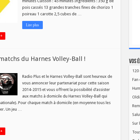
minutes Cuisson : 45 minutes Ingrédients : 350 g de
pois cassés 13 grandes tranches fines de chorizo 1
poireau 1 carotte 2,5 cubes de …
Lire plus
 +
matchs du Harnes Volley-Ball !
Vos é
120 
gnez
s
Radio Plus et le Harnes Volley-Ball sont heureux de
Fan 
ces
vous annoncer leur partenariat pour cette saison
ur
Hum
2014-2015 et vous offrent la possibilité d’assister
tchs
aux matchs à domicile du Harnes Volley-Ball qui
Oldi
rnes
nationale). Pour chaque match à domicile (en moyenne tous les
ley-
Rem
l
ner. Un jeu …
Salu
Sur 
 +
Tous