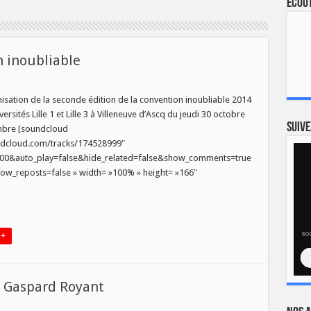
Ecout
n inoubliable
portage
isation de la seconde édition de la convention inoubliable 2014
versités Lille 1 et Lille 3 à Villeneuve d’Ascq du jeudi 30 octobre
vention
ubliable
Suive
mbre [soundcloud
undcloud.com/tracks/174528999″
500&auto_play=false&hide_related=false&show_comments=true
w_reposts=false » width= »100% » height= »166″
 +
r Gaspard Royant