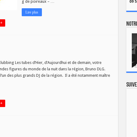
09 5
g de poireaux – …
Lire plus
 +
Notre
ncky
oit
lubbing Les tubes d’Hier, d’Aujourdhui et de demain, votre
uno
andes figures du monde de la nuit dans la région, Bruno DLG.
G
 l’un des plus grands DJ de la région. Il a été notamment maître
Suive
 +