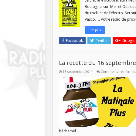
Le 3 et le 4 octobre, aura lie
Boulogne-sur-Mer et Outreau. 
du rock, et de l’électro. Seron
Vasco…. Votre radio de proximi
Lire plus
Facebook
Twitter
Google
La recette du 16 septembre
16 septembre 2014
Commentaires fermé
béchamel …