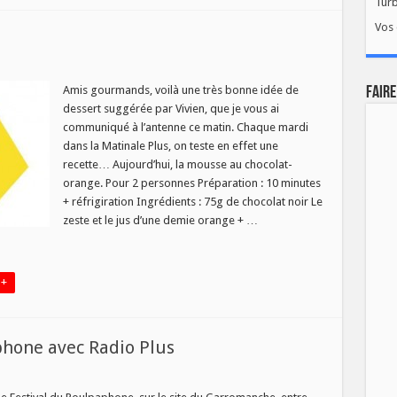
Tur
Vos 
tte
Amis gourmands, voilà une très bonne idée de
FAIRE
dessert suggérée par Vivien, que je vous ai
bre
communiqué à l’antenne ce matin. Chaque mardi
dans la Matinale Plus, on teste en effet une
recette… Aujourd’hui, la mousse au chocolat-
orange. Pour 2 personnes Préparation : 10 minutes
+ réfrigiration Ingrédients : 75g de chocolat noir Le
zeste et le jus d’une demie orange + …
 +
phone avec Radio Plus
sur
s
Vivez
le