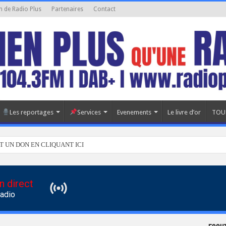
n de Radio Plus
Partenaires
Contact
Les reportages
Services
Evenements
Le livre d’or
TOU
T UN DON EN CLIQUANT ICI
n direct
Radio