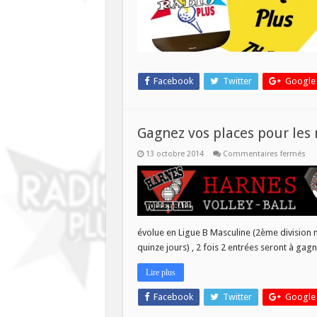
Facebook
Twitter
Google
Gagnez vos places pour les 
sur
13 octobre 2014
Commentaires fermés
Ga
vo
pla
po
les
ma
du
Ha
évolue en Ligue B Masculine (2ème division 
Vol
Bal
quinze jours) , 2 fois 2 entrées seront à gag
!
Lire plus
Facebook
Twitter
Google