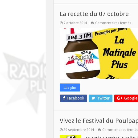
La recette du 07 octobre
sur
7 octobre 2014
Commentaires fermés
La
rece
du
07
octo
Lire plus
Facebook
Twitter
Google
Vivez le Festival du Poulpa
29 septembre 2014
Commentaires fermé