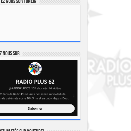
ez nous sur TuneIn
z nous sur