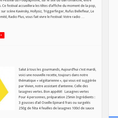
u le Festival du Poulpaphone, sur le site du Garromanche, entre
Festival
Ce festival accueillera les têtes d’affiche du moment de la pop,
du
Poulpaphone
t sur scène Kavinsky, Hollysiz, Triggerfinger, Rufus Bellefleur, Le
avec
té, Radio Plus, vous fait vivre le Festival: Votre radio …
Radio
Plus
 +
sur
s
La
recette
Salut à tous les gourmands, Aujourd’hui c’est mardi,
du
voici une nouvelle recette, toujours dans notre
16
septembre
thématique « végétarienne », qui vous est suggérée
par Vivien, notre assistant d’antenne. Celle des
lasagnes vertes. Bon appétit! Lasagnes vertes
Pour 4 personnes, préparation 25min Ingrédients :
3 gousses d’ail Oseille Epinard frais ou surgelés
250g de féta 4 feuilles de lasagnes 100cl de sauce