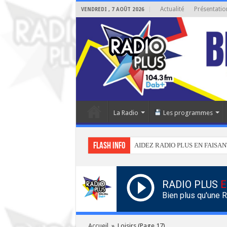
Actualité
Présentatio
VENDREDI , 7 AOÛT 2026
La Radio
Les programmes
Flash info
AIDEZ RADIO PLUS EN FAISAN
RADIO PLUS
E
Bien plus qu'une 
Accueil
»
Loisirs
(Page 17)