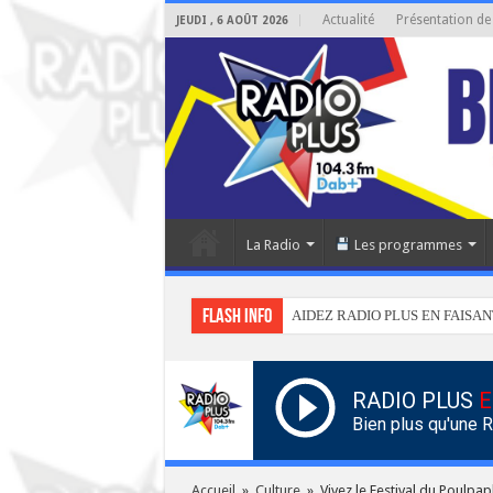
Actualité
Présentation de
JEUDI , 6 AOÛT 2026
La Radio
Les programmes
Flash info
AIDEZ RADIO PLUS EN FAISAN
RADIO PLUS
E
Bien plus qu'une 
Accueil
»
Culture
»
Vivez le Festival du Poulpa