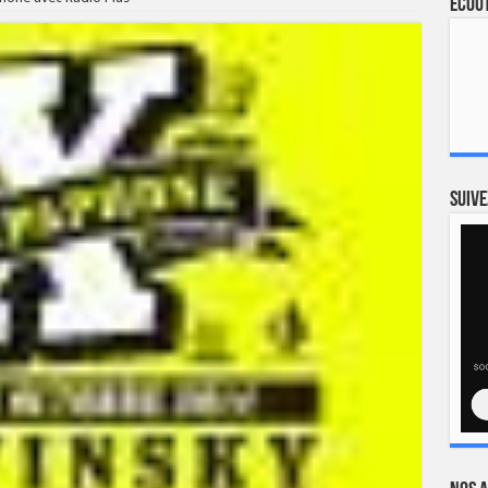
Ecout
Suive