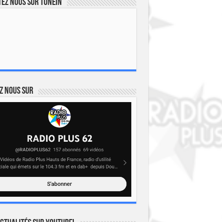
ez nous sur TuneIn
z nous sur