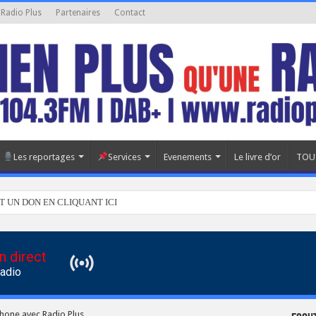
 Radio Plus
Partenaires
Contact
Les reportages
Services
Evenements
Le livre d’or
TOU
T UN DON EN CLIQUANT ICI
n direct
Radio
phone avec Radio Plus