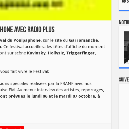
09 5
Notre
phone avec Radio Plus
ival du Poulpaphone,
sur le site du
Garromanche
,
.
Ce festival accueillera les têtes d’affiche du moment
ront sur scène
Kavinsky, Hollysiz, Triggerfinger,
ous fait vivre le Festival:
Suive
sions spéciales réalisées par la FRANF avec nos
ise FM. Au menu: interview des artistes, reportages,
ont prévues le lundi 06 et le mardi 07 octobre, à