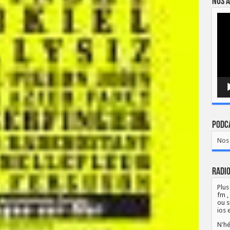
Nos a
Lect
vidé
Podca
Nos 
Radio
Plus
fm ,
ou s
ios 
N'hé