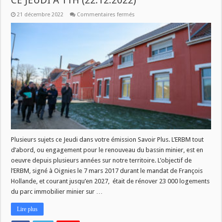
CE JEUDI À 11H (22.12.2022)
sur
21 décembre 2022
Commentaires fermés
ERBM,
OÙ
EN
EST-
ON
?
DANS
SAVOIR
PLUS,
CE
JEUDI
À
11H
(22.12.2022)
Plusieurs sujets ce Jeudi dans votre émission Savoir Plus. L’ERBM tout
d’abord, ou engagement pour le renouveau du bassin minier, est en
oeuvre depuis plusieurs années sur notre territoire. L’objectif de
l’ERBM, signé à Oignies le 7 mars 2017 durant le mandat de François
Hollande, et courant jusqu’en 2027, était de rénover 23 000 logements
du parc immobilier minier sur …
Lire plus