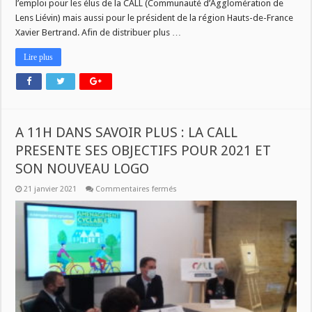
l’emploi pour les élus de la CALL (Communauté d’Agglomération de
Lens Liévin) mais aussi pour le président de la région Hauts-de-France
Xavier Bertrand. Afin de distribuer plus …
Lire plus
A 11H DANS SAVOIR PLUS : LA CALL
PRESENTE SES OBJECTIFS POUR 2021 ET
SON NOUVEAU LOGO
sur
21 janvier 2021
Commentaires fermés
A
11H
DANS
SAVOIR
PLUS
:
LA
CALL
PRESENTE
SES
OBJECTIFS
POUR
2021