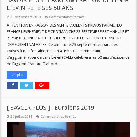
SAVOIR PLUS : L’AGGLOMERATION DE LENS-
LIEVIN FETE SES 50 ANS
sur
21 septembre 2018
Commentaires fermés
SAVOIR
PLUS
ATTENTION EN RAISON DES VENTS VIOLENTS PREVUS PAR METEO
:
FRANCE L’EVENEMENT DE CE DIMANCHE 23 SEPTEMBRE EST ANNULE ET
L’AGGLOMERATION
DE
REPORTE A UNE DATE ULTERIEURE. LES BILLETS POUR LE CONCERT
LENS-
DEMEURENT VALABLES. Ce dimanche 23 septembre au parc des
LIEVIN
FETE
Cytises à Bénifontaine, de 11h à 19h30, la communauté
SES
50
d’agglomération de Lens Liévin (CALL) célèbrera les 50 ans d’existence
ANS
de l’agglomération. D’abord …
Lire plus
[ SAVOIR PLUS ] : Euralens 2019
sur
20 juillet 2016
Commentaires fermés
[
SAVOIR
PLUS
]
: