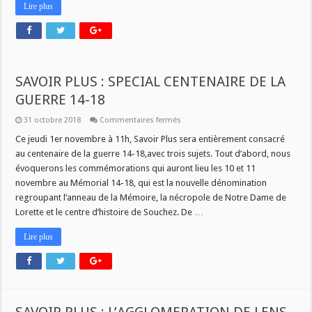
Lire plus
SAVOIR PLUS : SPECIAL CENTENAIRE DE LA
GUERRE 14-18
sur
31 octobre 2018
Commentaires fermés
SAVOIR
PLUS
Ce jeudi 1er novembre à 11h, Savoir Plus sera entièrement consacré
:
au centenaire de la guerre 14-18,avec trois sujets. Tout d’abord, nous
SPECIAL
CENTENAIRE
évoquerons les commémorations qui auront lieu les 10 et 11
DE
novembre au Mémorial 14-18, qui est la nouvelle dénomination
LA
GUERRE
regroupant l’anneau de la Mémoire, la nécropole de Notre Dame de
14-
18
Lorette et le centre d’histoire de Souchez. De …
Lire plus