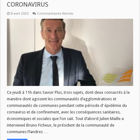
CORONAVIRUS
sur
8 avril 2020
Commentaires fermés
JEUDI
09
AVRIL
A
11H
DANS
SAVOIR
PLUS
:
LES
AGGLOMERATIONS
FACE
AU
CORONAVIRUS
Ce jeudi à 11h dans Savoir Plus, trois sujets, dont deux consacrés à la
manière dont agissent les communautés d’agglomérations et
communautés de communes pendant cette période d’ épidémie du
cornavirus et de confinement, avec les conséquences sanitaires,
économiques et sociales que l’on sait. Tout d’abord Julien Maille a
interviewé Bruno Ficheux, le président de la communauté de
communes Flandres …