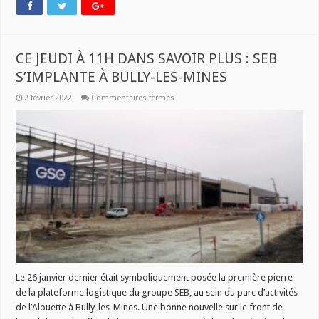
CE JEUDI À 11H DANS SAVOIR PLUS : SEB
S’IMPLANTE À BULLY-LES-MINES
sur
2 février 2022
Commentaires fermés
CE
JEUDI
À
11H
DANS
SAVOIR
PLUS
:
SEB
S’IMPLANTE
À
BULLY-
LES-
MINES
Le 26 janvier dernier était symboliquement posée la première pierre
de la plateforme logistique du groupe SEB, au sein du parc d’activités
de l’Alouette à Bully-les-Mines. Une bonne nouvelle sur le front de