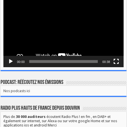
Lecteur
vidéo
00:00
00:38
Podcast: Réécoutez nos émissions
Nos podcasts ici
Radio Plus Hauts de France depuis Douvrin
Plus de
30 000 auditeurs
écoutent Radio Plus ! en fm , en DAB+ et
également sur internet, sur Alexa ou sur votre google Home et sur nos
applications ios et android Merci