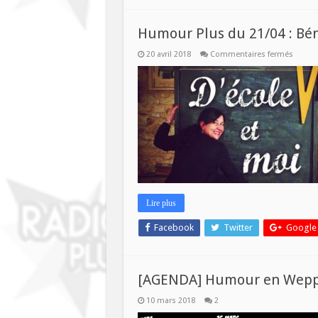
Humour Plus du 21/04 : Bé
sur
20 avril 2018
Commentaires fermés
Humo
Plus
du
21/04
:
Bénédi
Bousq
Lire plus
Facebook
Twitter
Google
[AGENDA] Humour en Wep
10 mars 2018
2