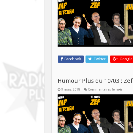
Facebook
Twitter
Google
Humour Plus du 10/03 : Zef 
sur
9 mars 2018
Commentaires fermés
Humo
Plus
du
10/03
:
Zef
et
Joce