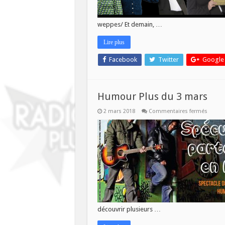
weppes/ Et demain, …
Lire plus
Facebook
Twitter
Google
Humour Plus du 3 mars
sur
2 mars 2018
Commentaires fermés
Humo
Plus
du
3
mars
découvrir plusieurs …