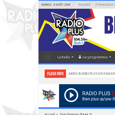
Actualité
Présentation 
SAMEDI , 8 AOÛT 2026
La Radio
Les programmes
Flash info
AIDEZ RADIO PLUS EN FAISAN
RADIO PLUS
E
Bien plus qu'une 
Accueil
»
Tags humour
(Page 2)