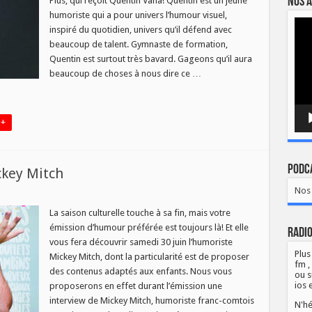
Nos a
Plus, qui reçoit Quentin Vana! Quentin est un jeune
uentin
humoriste qui a pour univers l’humour visuel,
ana
Lect
inspiré du quotidien, univers qu’il défend avec
vidé
beaucoup de talent. Gymnaste de formation,
Quentin est surtout très bavard. Gageons qu’il aura
beaucoup de choses à nous dire ce …
 +
Podca
ckey Mitch
Nos 
r
La saison culturelle touche à sa fin, mais votre
émission d’humour préférée est toujours là! Et elle
Radio
vous fera découvrir samedi 30 juin l’humoriste
Plus
Mickey Mitch, dont la particularité est de proposer
fm ,
des contenus adaptés aux enfants. Nous vous
ou s
ios 
proposerons en effet durant l’émission une
interview de Mickey Mitch, humoriste franc-comtois
N'hé