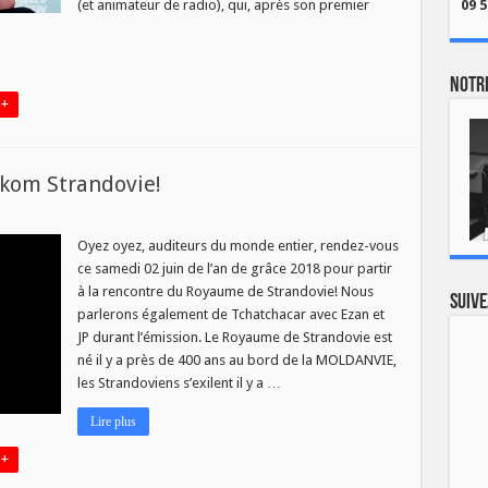
(et animateur de radio), qui, après son premier
09 5
Notre
 +
lkom Strandovie!
r
Oyez oyez, auditeurs du monde entier, rendez-vous
ce samedi 02 juin de l’an de grâce 2018 pour partir
à la rencontre du Royaume de Strandovie! Nous
Suive
parlerons également de Tchatchacar avec Ezan et
ie!
JP durant l’émission. Le Royaume de Strandovie est
né il y a près de 400 ans au bord de la MOLDANVIE,
les Strandoviens s’exilent il y a …
Lire plus
 +