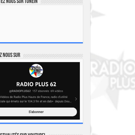
ez nous sur TuneIn
z nous sur