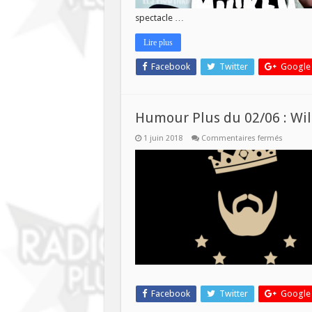
spectacle …
Lire plus
Facebook
Twitter
Google
Humour Plus du 02/06 : Wi
sur
1 juin 2018
Commentaires fermés
Humou
Plus
du
02/06
:
Wilkom
Strandov
Facebook
Twitter
Google