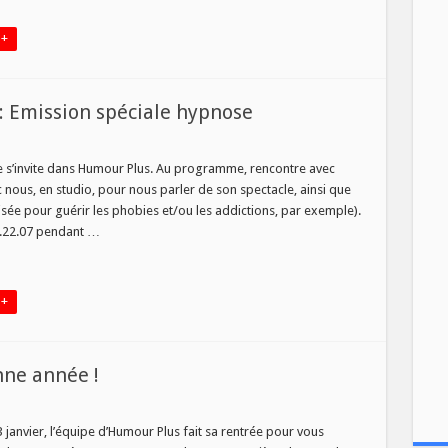
 +
: Emission spéciale hypnose
our
se s’invite dans Humour Plus. Au programme, rencontre avec
nous, en studio, pour nous parler de son spectacle, ainsi que
ier
ilisée pour guérir les phobies et/ou les addictions, par exemple).
22.22.07 pendant …
ssion
iale
nose
 +
nne année !
our
janvier, l’équipe d’Humour Plus fait sa rentrée pour vous