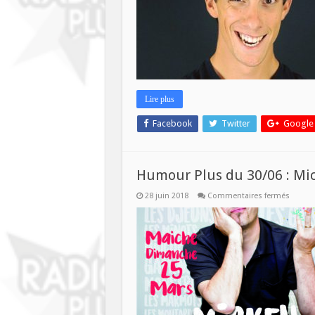
Q
V
Lire plus
Facebook
Twitter
Google
Humour Plus du 30/06 : Mi
sur
28 juin 2018
Commentaires fermés
Humou
Plus
du
30/06
:
Mickey
Mitch