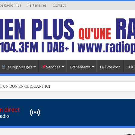
de Radio Plus
Partenaires
Contact
Les reportages
Services
Evenements
Le livre d’or
TOU
T UN DON EN CLIQUANT ICI
n direct
Radio