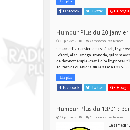
Lire plus
Facebook
Twitter
Google
Humour Plus du 20 janvier 
sur
16 janvier 2018
Commentaires fermés
Hum
Plus
Ce samedi 20 janvier, de 16h à 18h, l’hypno
du
Gérard, alias Oméga Hypnosia, qui sera avec 
20
janv
de l’hypnothérapie (c’est à dire l’hypnose ut
:
Toutes vos questions sur le sujet au 09.52.
Emi
spéc
hyp
Lire plus
Facebook
Twitter
Google
Humour Plus du 13/01 : Bo
sur
12 janvier 2018
Commentaires fermés
Hum
Plus
Ce samedi 13 
du