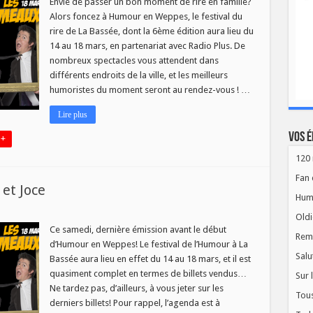
Envie de passer un bon moment de rire en famille?
Alors foncez à Humour en Weppes, le festival du
rire de La Bassée, dont la 6ème édition aura lieu du
14 au 18 mars, en partenariat avec Radio Plus. De
nombreux spectacles vous attendent dans
différents endroits de la ville, et les meilleurs
humoristes du moment seront au rendez-vous ! …
Lire plus
Vos é
 +
120 
Fan 
et Joce
Hum
Oldi
ur
Ce samedi, dernière émission avant le début
Rem
d’Humour en Weppes! Le festival de l’Humour à La
Salu
Bassée aura lieu en effet du 14 au 18 mars, et il est
quasiment complet en termes de billets vendus…
Sur 
Ne tardez pas, d’ailleurs, à vous jeter sur les
Tous
derniers billets! Pour rappel, l’agenda est à