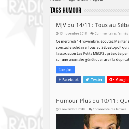
Tags
humour
MJV du 14/11 : Tous au Séb
13 novembre 2018
Commentaires fermés
Ce mercredi 14 novembre, écoutez Maintenant
spectacle solidaire Tous au Sébastopol! qui 
:
l’association Les Petits MECP2 , présidée par
sur une anomalie génétique rare ( la duplic
Lire plus
Facebook
Twitter
Google
Humour Plus du 10/11 : Qu
s
9 novembre 2018
Commentaires fermés
H
P
d
1
: