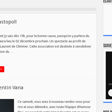
Ecout
astopol!
sur
MJV
du
 j’y vais dès 15h, pour la bonne cause, puisqu’on y parlera du
14/11
aura lieu le 02 décembre prochain. Un spectacle au profit de
Tous
Suive
 Laurent de Climmer. Cette association est destinée à sensibiliser
au
ation du …
Sébastopol!
 +
entin Vana
ur
umour
lus
Ce samedi, vous avez à nouveau rendez-vous pour
u
rire et vous détendre, avec toute l’équipe d’Humour
0/11