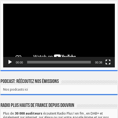
Lecteur
vidéo
00:00
00:38
Podcast: Réécoutez nos émissions
Nos podcasts ici
Radio Plus Hauts de France depuis Douvrin
Plus de
30 000 auditeurs
écoutent Radio Plus ! en fm , en DAB+ et
également sur internet, sur Alexa ou sur votre google Home et sur nos