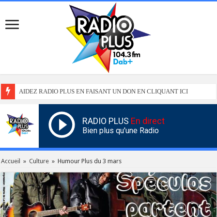
AIDEZ RADIO PLUS EN FAISANT UN DON EN CLIQUANT ICI
RADIO PLUS
En direct
Bien plus qu'une Radio
Accueil
»
Culture
»
Humour Plus du 3 mars