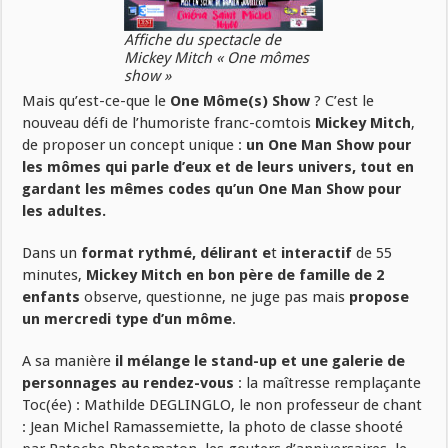
Affiche du spectacle de
Mickey Mitch « One mômes
show »
Mais qu’est-ce-que le
One Môme(s) Show
? C’est le
nouveau défi de l’humoriste franc-comtois
Mickey Mitch
,
de proposer un concept unique :
un One Man Show pour
les mômes qui parle d’eux et de leurs univers, tout en
gardant les mêmes codes qu’un One Man Show pour
les adultes.
Dans un
format rythmé, délirant e
t
interactif
de 55
minutes,
Mickey Mitch en bon père de famille de 2
enfants
observe, questionne, ne juge pas mais
propose
un mercredi type d’un môme
.
A sa manière
il mélange le stand-up et une galerie de
personnages au rendez-vous
: la maîtresse remplaçante
Toc(ée) : Mathilde DEGLINGLO, le non professeur de chant
: Jean Michel Ramassemiette, la photo de classe shooté