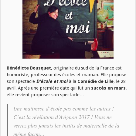
Bénédicte Bousquet
, originaire du sud de la France est
humoriste, professeur des écoles et maman. Elle propose
son spectacle
D’école et moi
à la
Comédie de Lille
, le 28
avril. Après une première date qui fut un
succès en mars
,
elle revient proposer son spectacle…
Une maîtresse d’école pas comme les autres !
C’est la révélation d’Avignon 2017 ! Vous ne
verrez plus jamais les instits de maternelle de la
même façon…