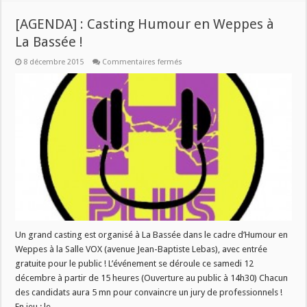
[AGENDA] : Casting Humour en Weppes à
La Bassée !
sur
8 décembre 2015
Commentaires fermés
[AGENDA]
:
Casting
Humour
en
Weppes
à
La
Bassée
!
Un grand casting est organisé à La Bassée dans le cadre d’Humour en
Weppes à la Salle VOX (avenue Jean-Baptiste Lebas), avec entrée
gratuite pour le public ! L’événement se déroule ce samedi 12
décembre à partir de 15 heures (Ouverture au public à 14h30) Chacun
des candidats aura 5 mn pour convaincre un jury de professionnels !
En jeu : le …