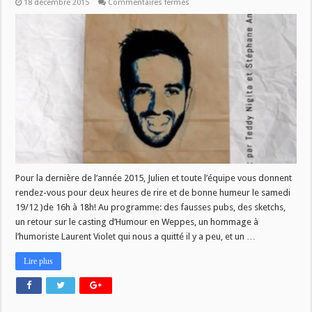
sur
18 décembre 2015
Commentaires fermés
Humour
Plus
du
19/12
Pour la dernière de l’année 2015, Julien et toute l’équipe vous donnent
rendez-vous pour deux heures de rire et de bonne humeur le samedi
19/12 )de 16h à 18h! Au programme: des fausses pubs, des sketchs,
un retour sur le casting d’Humour en Weppes, un hommage à
l’humoriste Laurent Violet qui nous a quitté il y a peu, et un …
Lire plus