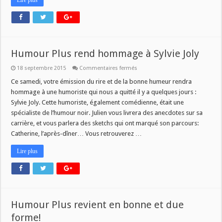
Humour Plus rend hommage à Sylvie Joly
sur
18 septembre 2015
Commentaires fermés
Humour
Plus
Ce samedi, votre émission du rire et de la bonne humeur rendra
rend
hommage à une humoriste qui nous a quitté il y a quelques jours :
hommage
à
Sylvie Joly. Cette humoriste, également comédienne, était une
Sylvie
spécialiste de l’humour noir. Julien vous livrera des anecdotes sur sa
Joly
carrière, et vous parlera des sketchs qui ont marqué son parcours:
Catherine, l’après-dîner… Vous retrouverez …
Lire plus
Humour Plus revient en bonne et due
forme!