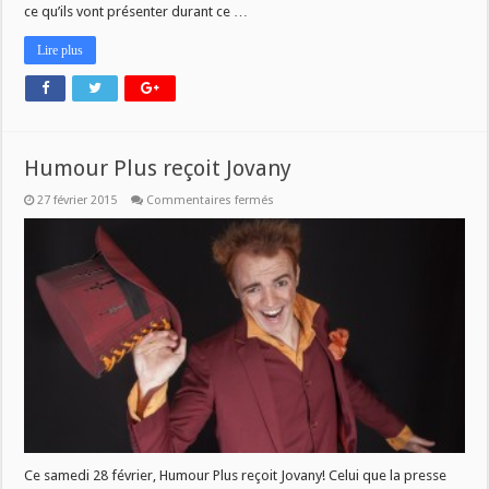
ce qu’ils vont présenter durant ce …
Lire plus
Humour Plus reçoit Jovany
sur
27 février 2015
Commentaires fermés
Humour
Plus
reçoit
Jovany
Ce samedi 28 février, Humour Plus reçoit Jovany! Celui que la presse