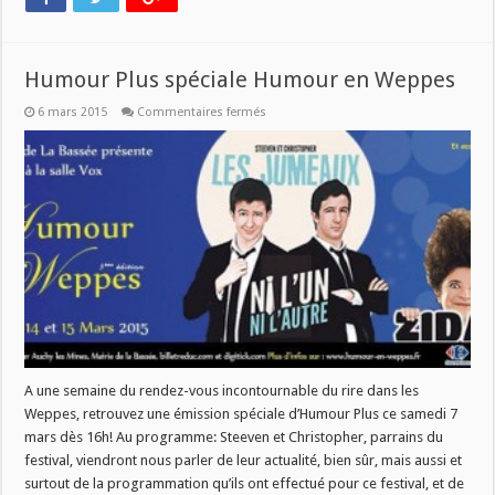
Humour Plus spéciale Humour en Weppes
sur
6 mars 2015
Commentaires fermés
Humour
Plus
spéciale
Humour
en
Weppes
A une semaine du rendez-vous incontournable du rire dans les
Weppes, retrouvez une émission spéciale d’Humour Plus ce samedi 7
mars dès 16h! Au programme: Steeven et Christopher, parrains du
festival, viendront nous parler de leur actualité, bien sûr, mais aussi et
surtout de la programmation qu’ils ont effectué pour ce festival, et de