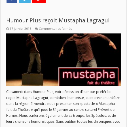
Humour Plus reçoit Mustapha Lagragui
sur
17 janvier 2015
Commentaires fermés
Humour
Plus
reçoit
Mustapha
Lagragui
Ce samedi dans Humour Plus, votre émission d’humour préférée
reçoit Mustapha Lagragui, comédien, humoriste, et intervenant théâtre
dans la région. Il viendra nous présenter son spectacle « Mustapha
fait du Théâtre » qu’il joue le 31 janvier au centre culturel Prévert de
Harnes. Nous parlerons également de sa troupe, les Spéculos, et de
leurs chansons humoristiques. Sans oublier toutes les chroniques avec