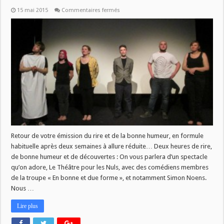
sur
15 mai 2015
Commentaires fermés
Humour
Plus
revient
en
bonne
et
due
forme!
Retour de votre émission du rire et de la bonne humeur, en formule
habituelle après deux semaines à allure réduite… Deux heures de rire,
de bonne humeur et de découvertes : On vous parlera d’un spectacle
qu’on adore, Le Théâtre pour les Nuls, avec des comédiens membres
de la troupe « En bonne et due forme », et notamment Simon Noens.
Nous …
Lire plus