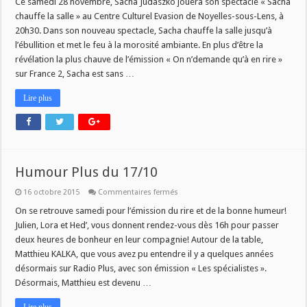
Ce samedi 28 novembre, Sacha Judaszko jouera son spectacle « Sacha
chauffe la salle » au Centre Culturel Evasion de Noyelles-sous-Lens, à
20h30. Dans son nouveau spectacle, Sacha chauffe la salle jusqu’à
l’ébullition et met le feu à la morosité ambiante. En plus d’être la
révélation la plus chauve de l’émission « On n’demande qu’à en rire »
sur France 2, Sacha est sans …
Lire plus
Humour Plus du 17/10
sur
16 octobre 2015
Commentaires fermés
Humour
Plus
On se retrouve samedi pour l’émission du rire et de la bonne humeur!
du
Julien, Lora et Hed’, vous donnent rendez-vous dès 16h pour passer
17/10
deux heures de bonheur en leur compagnie! Autour de la table,
Matthieu KALKA, que vous avez pu entendre il y a quelques années
désormais sur Radio Plus, avec son émission « Les spécialistes ».
Désormais, Matthieu est devenu …
Lire plus