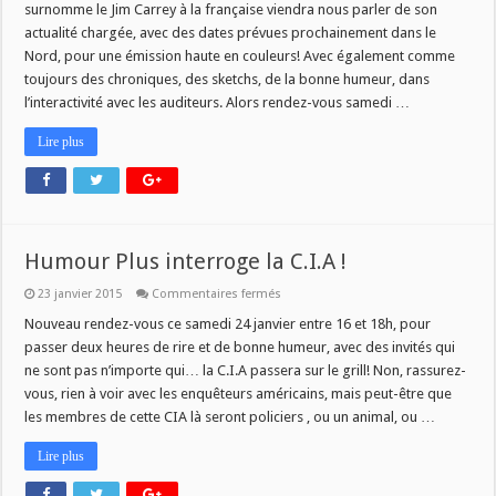
surnomme le Jim Carrey à la française viendra nous parler de son
actualité chargée, avec des dates prévues prochainement dans le
Nord, pour une émission haute en couleurs! Avec également comme
toujours des chroniques, des sketchs, de la bonne humeur, dans
l’interactivité avec les auditeurs. Alors rendez-vous samedi …
Lire plus
Humour Plus interroge la C.I.A !
sur
23 janvier 2015
Commentaires fermés
Humour
Plus
Nouveau rendez-vous ce samedi 24 janvier entre 16 et 18h, pour
interroge
passer deux heures de rire et de bonne humeur, avec des invités qui
la
C.I.A
ne sont pas n’importe qui… la C.I.A passera sur le grill! Non, rassurez-
!
vous, rien à voir avec les enquêteurs américains, mais peut-être que
les membres de cette CIA là seront policiers , ou un animal, ou …
Lire plus