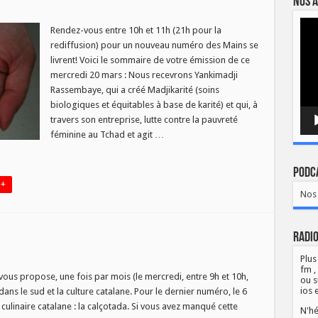
Nos a
Lect
s
Rendez-vous entre 10h et 11h (21h pour la
vidé
rediffusion) pour un nouveau numéro des Mains se
t
livrent! Voici le sommaire de votre émission de ce
edi
mercredi 20 mars : Nous recevrons Yankimadji
Rassembaye, qui a créé Madjikarité (soins
biologiques et équitables à base de karité) et qui, à
travers son entreprise, lutte contre la pauvreté
féminine au Tchad et agit …
Podca
 +
Nos 
Radio
Plus
fm ,
ous propose, une fois par mois (le mercredi, entre 9h et 10h,
ou s
ios 
dans le sud et la culture catalane. Pour le dernier numéro, le 6
tada
n culinaire catalane : la calçotada. Si vous avez manqué cette
N'hé