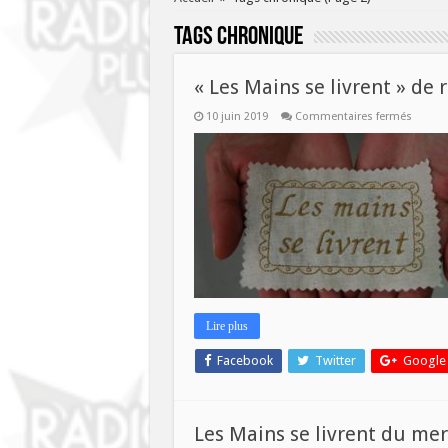
Tags
chronique
« Les Mains se livrent » de 
sur
10 juin 2019
Commentaires fermés
« Les
Mains
se
livrent 
de
retour
ce
mercre
12
juin!
Lire plus
Facebook
Twitter
Google
Les Mains se livrent du me