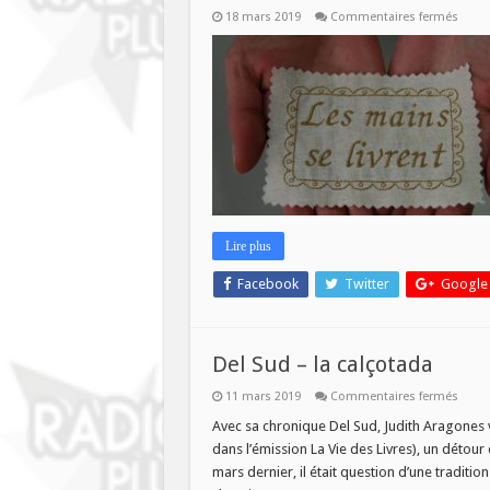
sur
18 mars 2019
Commentaires fermés
Les
Main
se
livren
du
mercr
20
mars
Lire plus
Facebook
Twitter
Google
Del Sud – la calçotada
sur
11 mars 2019
Commentaires fermés
Del
Sud
Avec sa chronique Del Sud, Judith Aragones v
–
dans l’émission La Vie des Livres), un détour 
la
calço
mars dernier, il était question d’une traditio