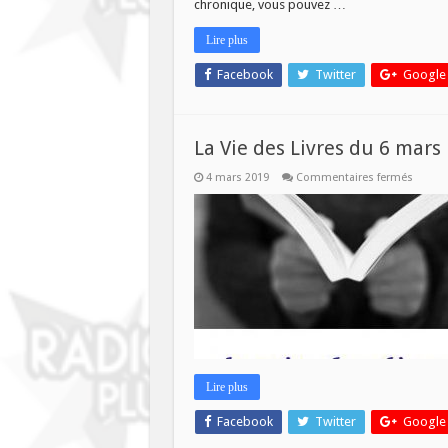
chronique, vous pouvez …
Lire plus
Facebook
Twitter
Google
La Vie des Livres du 6 mars
sur
4 mars 2019
Commentaires fermés
La
Vie
des
Livres
du
6
mars
Lire plus
Facebook
Twitter
Google