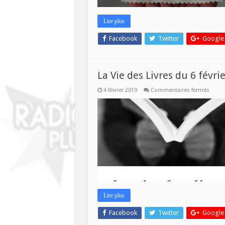
Lire plus
Facebook
Twitter
Google
La Vie des Livres du 6 févrie
sur
4 février 2019
Commentaires fermés
La
Vie
des
Livres
du
6
février
Lire plus
Facebook
Twitter
Google