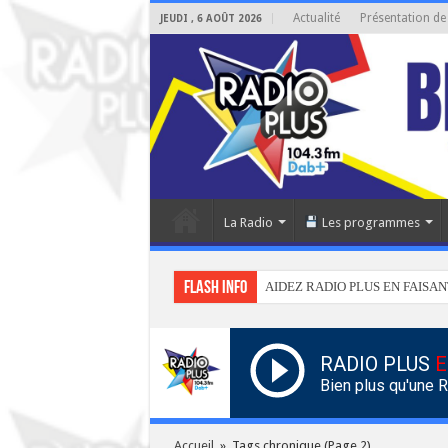
Actualité
Présentation de
JEUDI , 6 AOÛT 2026
La Radio
Les programmes
Flash info
AIDEZ RADIO PLUS EN FAISAN
RADIO PLUS
E
Bien plus qu'une 
Accueil
»
Tags chronique
(Page 2)