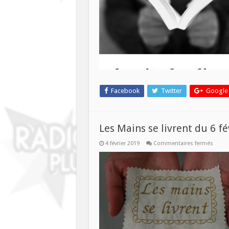
Livre
du
20
févri
Facebook
Twitter
Google
Les Mains se livrent du 6 fé
sur
4 février 2019
Commentaires fermés
Les
Mains
se
livrent
du
6
février