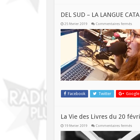
DEL SUD – LA LANGUE CAT
sur
25 février 2019
Commentaires fermés
DEL
SUD
–
LA
LAN
CATA
Facebook
Twitter
Google
La Vie des Livres du 20 févr
sur
19 février 2019
Commentaires fermés
La
Vie
des