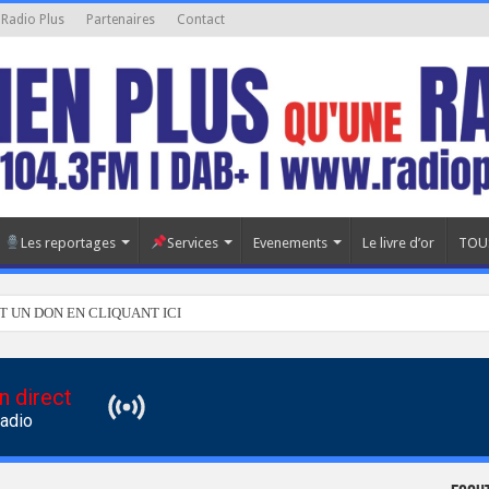
 Radio Plus
Partenaires
Contact
Les reportages
Services
Evenements
Le livre d’or
TOU
T UN DON EN CLIQUANT ICI
n direct
Radio