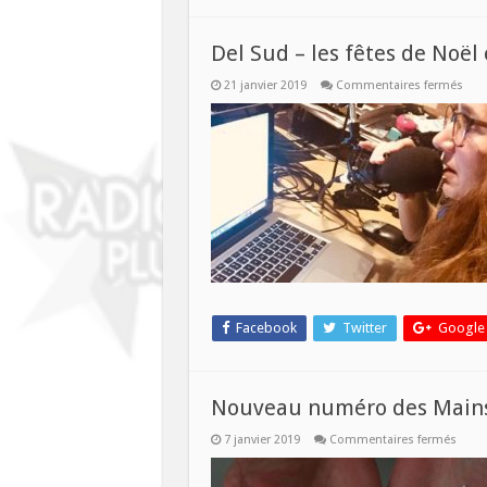
Del Sud – les fêtes de Noël
sur
21 janvier 2019
Commentaires fermés
Del
Sud
–
les
fête
de
Noë
en
Cata
Facebook
Twitter
Google
Nouveau numéro des Mains s
sur
7 janvier 2019
Commentaires fermés
Nouv
numé
des