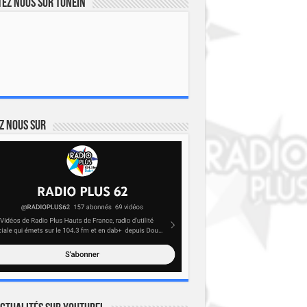
ez nous sur TuneIn
z nous sur