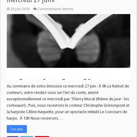
mercredi 27 juin!
sur
24 juin 2018
Commentaires fermés
Nouveau
numéro
de
La
Vie
des
Livres,
ce
mercredi
27
juin!
Au sommaire de votre émission ce mercredi 27 juin : À 9h Le Relevé de
conteurs, votre rendez-vous sur l’art du conte, animé
exceptionnellement ce mercredi par Thierry Moral (thème du jour : les
corbeaux!) ; Puis, nous recevrons le conteur Christophe Grimonpont et
la harpiste Céline Haquette, pour un spectacle intitulé Le Concours de
harpe. À 10h Nous recevrons …
Lire plus