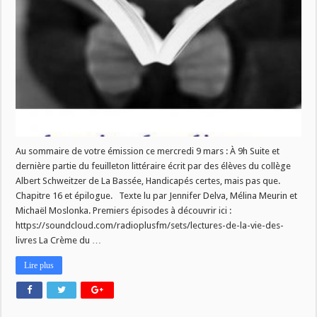
La
Vie
des
Livres
ce
mercredi
7
mars!
Au sommaire de votre émission ce mercredi 9 mars : À 9h Suite et
dernière partie du feuilleton littéraire écrit par des élèves du collège
Albert Schweitzer de La Bassée, Handicapés certes, mais pas que.
Chapitre 16 et épilogue. Texte lu par Jennifer Delva, Mélina Meurin et
Michaël Moslonka. Premiers épisodes à découvrir ici :
https://soundcloud.com/radioplusfm/sets/lectures-de-la-vie-des-
livres La Crème du …
Lire plus