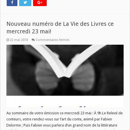
Nouveau numéro de La Vie des Livres ce
mercredi 23 mai!
sur
22 mai 2018
Commentaires fermés
Nouveau
numéro
de
La
Vie
des
Livres
ce
mercredi
23
mai!
Au sommaire de votre émission ce mercredi 23 mai : À 9h Le Relevé de
conteurs, votre rendez-vous sur l’art du conte, animé par Fabien
Delorme ; Puis Fabien vous parlera d’un grand nom de la littérature