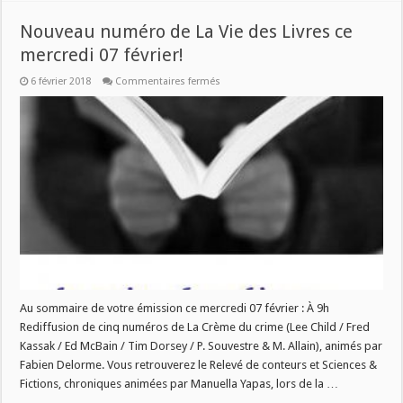
Nouveau numéro de La Vie des Livres ce
mercredi 07 février!
sur
6 février 2018
Commentaires fermés
Nouveau
numéro
de
La
Vie
des
Livres
ce
mercredi
07
février!
Au sommaire de votre émission ce mercredi 07 février : À 9h
Rediffusion de cinq numéros de La Crème du crime (Lee Child / Fred
Kassak / Ed McBain / Tim Dorsey / P. Souvestre & M. Allain), animés par
Fabien Delorme. Vous retrouverez le Relevé de conteurs et Sciences &
Fictions, chroniques animées par Manuella Yapas, lors de la …