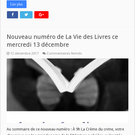
Lire plus
Nouveau numéro de La Vie des Livres ce
mercredi 13 décembre
sur
12 décembre 2017
Commentaires fermés
Nouveau
numéro
de
La
Vie
des
Livres
ce
mercredi
13
décembre
Au sommaire de ce nouveau numéro : À 9h La Crème du crime, votre