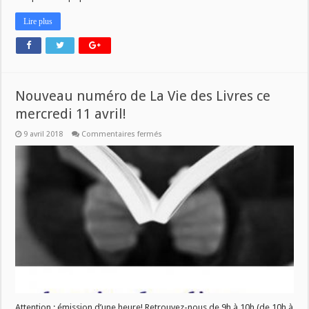
Lire plus
Nouveau numéro de La Vie des Livres ce
mercredi 11 avril!
sur
9 avril 2018
Commentaires fermés
Nouveau
numéro
de
La
Vie
des
Livres
ce
mercredi
11
avril!
Attention : émission d’une heure! Retrouvez-nous de 9h à 10h (de 10h à