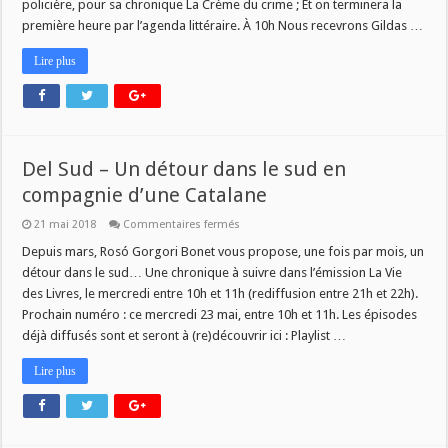
policière, pour sa chronique La Crème du crime ; Et on terminera la
première heure par l’agenda littéraire. À 10h Nous recevrons Gildas …
Lire plus
Del Sud – Un détour dans le sud en
compagnie d’une Catalane
sur
21 mai 2018
Commentaires fermés
Del
Sud
Depuis mars, Rosó Gorgori Bonet vous propose, une fois par mois, un
–
détour dans le sud… Une chronique à suivre dans l’émission La Vie
Un
détour
des Livres, le mercredi entre 10h et 11h (rediffusion entre 21h et 22h).
dans
Prochain numéro : ce mercredi 23 mai, entre 10h et 11h. Les épisodes
le
sud
déjà diffusés sont et seront à (re)découvrir ici : Playlist …
en
compagnie
d’une
Lire plus
Catalane