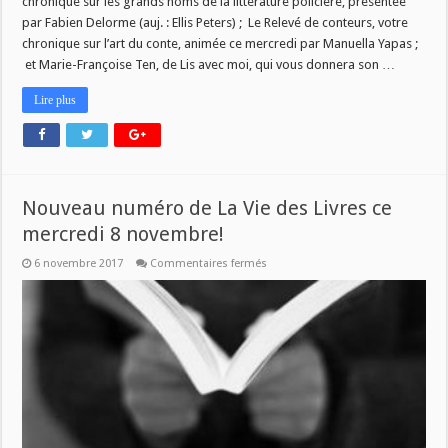
chronique sur les grands noms de la littérature policière, présentée
par Fabien Delorme (auj. : Ellis Peters) ; Le Relevé de conteurs, votre
chronique sur l’art du conte, animée ce mercredi par Manuella Yapas ;
et Marie-Françoise Ten, de Lis avec moi, qui vous donnera son …
Lire plus
Nouveau numéro de La Vie des Livres ce
mercredi 8 novembre!
sur
6 novembre 2017
Commentaires fermés
Nouveau
numéro
de
La
Vie
des
Livres
ce
mercredi
8
novembre!