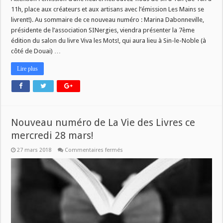
11h, place aux créateurs et aux artisans avec l’émission Les Mains se
livrent!). Au sommaire de ce nouveau numéro : Marina Dabonneville,
présidente de l’association SINergies, viendra présenter la 7ème
édition du salon du livre Viva les Mots!, qui aura lieu à Sin-le-Noble (à
côté de Douai) …
Lire plus
Nouveau numéro de La Vie des Livres ce
mercredi 28 mars!
sur
27 mars 2018
Commentaires fermés
Nouveau
numéro
de
La
Vie
des
Livres
ce
mercredi
28
mars!