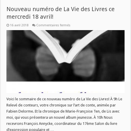
Nouveau numéro de La Vie des Livres ce
mercredi 18 avril!
sur
16 avril 2018
Commentaires fermés
Nouveau
numéro
de
La
Vie
des
Livres
ce
mercredi
18
avril!
Voici le sommaire de ce nouveau numéro de La Vie des Livres! À 9h Le
Relevé de conteurs, votre chronique sur l’art de conte, animée par
Fabien Delorme. Et la chronique de Marie-Françoise Ten, de Lis avec
moi, qui vous présentera un nouvel album jeunesse. À 10h Nous
recevrons François Annycke, coordinateur du 17ème Salon du livre
d’expression populaire et …