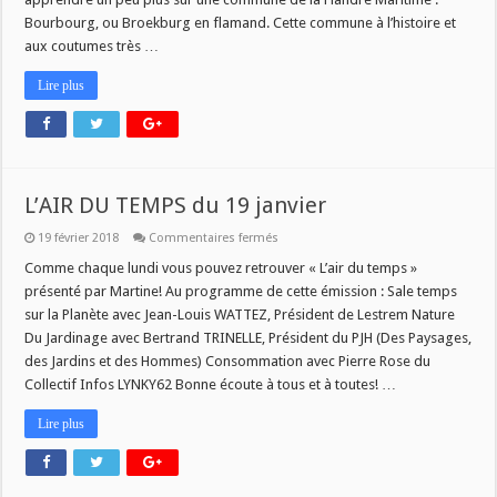
Bourbourg, ou Broekburg en flamand. Cette commune à l’histoire et
aux coutumes très …
Lire plus
L’AIR DU TEMPS du 19 janvier
sur
19 février 2018
Commentaires fermés
L’AIR
DU
Comme chaque lundi vous pouvez retrouver « L’air du temps »
TEMPS
présenté par Martine! Au programme de cette émission : Sale temps
du
19
sur la Planète avec Jean-Louis WATTEZ, Président de Lestrem Nature
janvier
Du Jardinage avec Bertrand TRINELLE, Président du PJH (Des Paysages,
des Jardins et des Hommes) Consommation avec Pierre Rose du
Collectif Infos LYNKY62 Bonne écoute à tous et à toutes! …
Lire plus