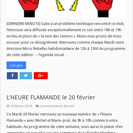
[DERNIERE MINUTE] Suite à un problème technique rencontré ce midi,
l’émission sera diffusée exceptionnellement ce soir entre 18h et 19h
en lieu et place de « la voix des Seniors ». Nous vous prions de nous
excuser pour ce désagrément. Retrouvez comme chaque Mardi votre
émission Micro Rebelles hebdomadaire de 12h à 13h!! Au programme
de cette édition : – l’agenda social …
Lire plus
L’HEURE FLAMANDE le 20 février
sur
19 février 2018
Commentaires fermés
L’HEURE
FLAMANDE
Ce Mardi 20 février retrouvez un nouveau numéro de « l’Heure
le
Flamande » avec Michel et Marie-José, de 9h à 10h comme à votre
20
février
habitude. Au programme de cette semaine, vous aurez le plaisir d’en
apprendre un peu plus sur une commune de la Flandre Maritime :