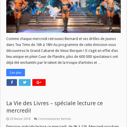
Comme chaque mercredi retrouvez Bernard et ses drôles de jeunes
dans Tea Time de 16h à 18h! Au programme de cette émission vous
découvrirez le Grand Cabaret de Vieux Berquin ! Il s’agit en effet d’un
lieu unique en plein Cœur de Flandre, plus de 600 000 spectateurs ont
déjà été enchantés par le talent de la troupe d’artistes et …
Lire plus
La Vie des Livres – spéciale lecture ce
mercredi!
sur
20 février 2018
Commentaires fermés
La
Vie
Émission spéciale lecture ce mercredi, de 9h à 11h. Mercredi prochain,