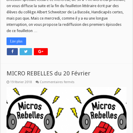
des
on vous diffuse la suite et la fin du feuilleton littéraire écrit par des
Livres
–
élèves du collège Albert Schweitzer de La Bassée, Handicapés certes,
spéciale
mais pas que. Mais ce mercredi, comme il y a eu une longue
lecture
ce
interruption, on vous propose la rediffusion des premiers épisodes
mercredi!
de ce feuilleton …
Lire plus
MICRO REBELLES du 20 Février
sur
19 février 2018
Commentaires fermés
MICRO
REBELLES
du
20
Février