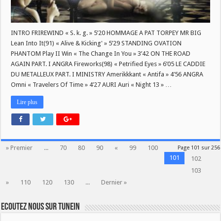
INTRO FRIREWIND « S. k. g. » 5’20 HOMMAGE A PAT TORPEY MR BIG
Lean Into It(91) « Alive & Kicking' » 5’29 STANDING OVATION
PHANTOM Play II Win « The Change In You » 3’42 ON THE ROAD
AGAIN PART. I ANGRA Fireworks(98) « Petrified Eyes » 6’05 LE CADDIE
DU METALLEUX PART. I MINISTRY Amerikkkant « Antifa » 4’56 ANGRA
Omni « Travelers Of Time » 4’27 AURI Auri « Night 13 » …
Lire plus
» Premier
...
70
80
90
«
99
100
Page 101 sur 256
101
102
103
»
110
120
130
...
Dernier »
Ecoutez nous sur TuneIn