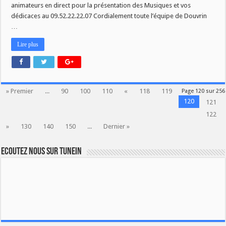
animateurs en direct pour la présentation des Musiques et vos
dédicaces au 09.52.22.22.07 Cordialement toute l’équipe de Douvrin
…
Lire plus
» Premier
...
90
100
110
«
118
119
Page 120 sur 256
120
121
122
»
130
140
150
...
Dernier »
Ecoutez nous sur TuneIn