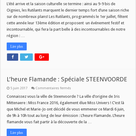
L’été arrive et la saison culturelle se termine : ainsi au 9-9 bis de
Oignies, les Rutilants marquent le dernier temps fort d’une saison riche
sur de nombreux plans! Les Rutilants, programmés le 1er juillet, fêtent
cette année leur 13ème édition et proposent un événement festif et
incontournable, qui fera la part belle à des incontournables de notre
région : …
Lire plus
L’heure Flamande : Spéciale STEENVOORDE
sur
5 juin 2017
Commentaires fermés
L’heure
Flamande
Connaissez vous la ville de Steenvoorde ? La ville d’origine de Iris
:
Mittenaere : Miss France 2016, également élue Miss Univers ! C’est là
Spéciale
STEENVOORDE
que Michel et Marie-Jo ont décidé de vous emmener ce Mardi 6 juin,
de 9h à 10h tout au long de leur émission : L’heure Flamande. L’heure
flamande vous fait partir à la découverte de la …
Lire plus