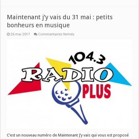
Maintenant j’y vais du 31 mai : petits
bonheurs en musique
sur
26 mai 2017
Commentaires fermés
Maintenant
j’y
vais
du
31
mai
:
petits
bonheurs
en
musique
C’est un nouveau numéro de Maintenant J’y vais qui vous est proposé