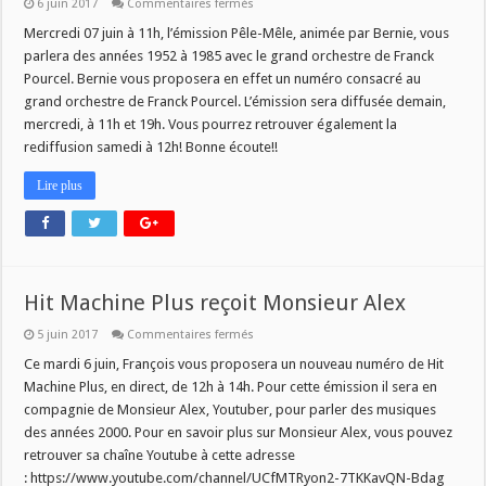
sur
6 juin 2017
Commentaires fermés
Pêle-
Mêle,
Mercredi 07 juin à 11h, l’émission Pêle-Mêle, animée par Bernie, vous
c’est
parlera des années 1952 à 1985 avec le grand orchestre de Franck
mercredi
à
Pourcel. Bernie vous proposera en effet un numéro consacré au
11h
grand orchestre de Franck Pourcel. L’émission sera diffusée demain,
mercredi, à 11h et 19h. Vous pourrez retrouver également la
rediffusion samedi à 12h! Bonne écoute!!
Lire plus
Hit Machine Plus reçoit Monsieur Alex
sur
5 juin 2017
Commentaires fermés
Hit
Machine
Ce mardi 6 juin, François vous proposera un nouveau numéro de Hit
Plus
Machine Plus, en direct, de 12h à 14h. Pour cette émission il sera en
reçoit
Monsieur
compagnie de Monsieur Alex, Youtuber, pour parler des musiques
Alex
des années 2000. Pour en savoir plus sur Monsieur Alex, vous pouvez
retrouver sa chaîne Youtube à cette adresse
: https://www.youtube.com/channel/UCfMTRyon2-7TKKavQN-Bdag