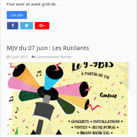
Pour avoir un avant-goût du …
Lire plus
MJV du 07 juin : Les Rutilants
sur
5 juin 2017
Commentaires fermés
MJV
du
07
juin
:
Les
Rutilants