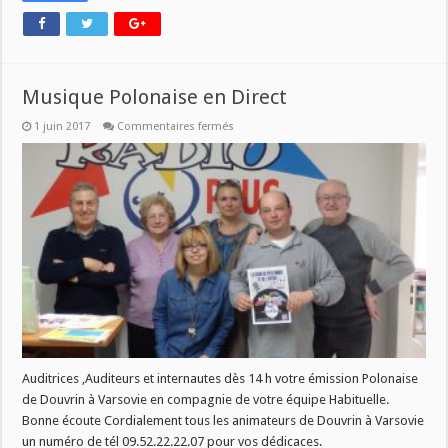
Musique Polonaise en Direct
sur
1 juin 2017
Commentaires fermés
Musique
Polonaise
en
Direct
Auditrices ,Auditeurs et internautes dès 14 h votre émission Polonaise
de Douvrin à Varsovie en compagnie de votre équipe Habituelle.
Bonne écoute Cordialement tous les animateurs de Douvrin à Varsovie
un numéro de tél 09.52.22.22.07 pour vos dédicaces.