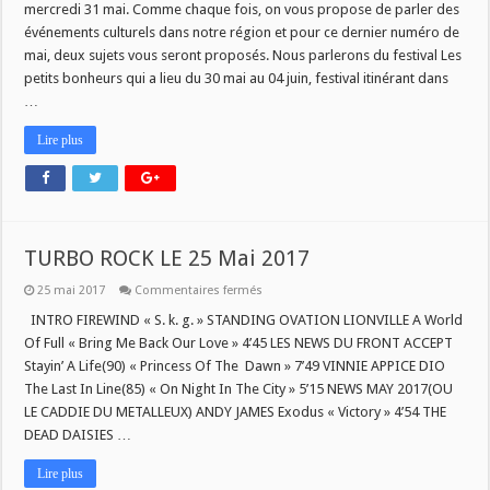
mercredi 31 mai. Comme chaque fois, on vous propose de parler des
événements culturels dans notre région et pour ce dernier numéro de
mai, deux sujets vous seront proposés. Nous parlerons du festival Les
petits bonheurs qui a lieu du 30 mai au 04 juin, festival itinérant dans
…
Lire plus
TURBO ROCK LE 25 Mai 2017
sur
25 mai 2017
Commentaires fermés
TURBO
ROCK
INTRO FIREWIND « S. k. g. » STANDING OVATION LIONVILLE A World
LE
Of Full « Bring Me Back Our Love » 4’45 LES NEWS DU FRONT ACCEPT
25
Mai
Stayin’ A Life(90) « Princess Of The Dawn » 7’49 VINNIE APPICE DIO
2017
The Last In Line(85) « On Night In The City » 5’15 NEWS MAY 2017(OU
LE CADDIE DU METALLEUX) ANDY JAMES Exodus « Victory » 4’54 THE
DEAD DAISIES …
Lire plus