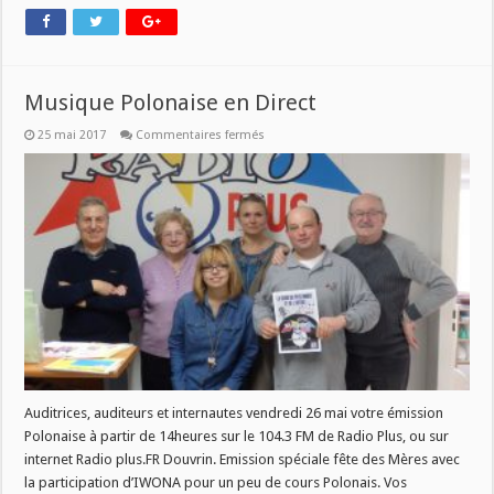
Musique Polonaise en Direct
sur
25 mai 2017
Commentaires fermés
Musique
Polonaise
en
Direct
Auditrices, auditeurs et internautes vendredi 26 mai votre émission
Polonaise à partir de 14heures sur le 104.3 FM de Radio Plus, ou sur
internet Radio plus.FR Douvrin. Emission spéciale fête des Mères avec
la participation d’IWONA pour un peu de cours Polonais. Vos