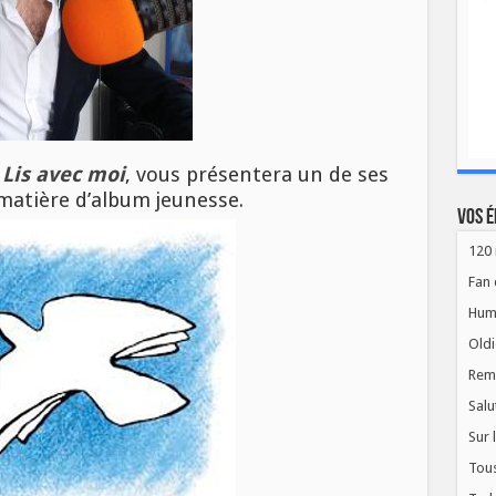
e
Lis avec moi
, vous présentera un de ses
matière d’album jeunesse.
Vos é
120 
Fan 
Hum
Oldi
Rem
Salu
Sur 
Tous