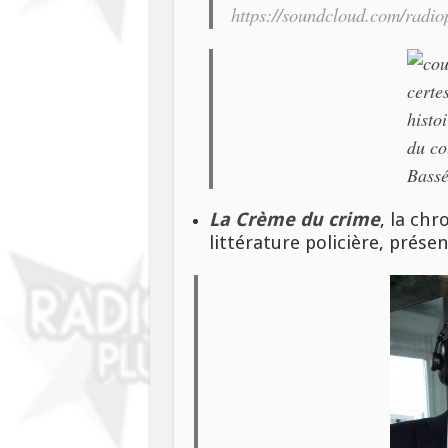
https://soundcloud.com/radiopl
La Crème du crime
, la ch
littérature policière, prése