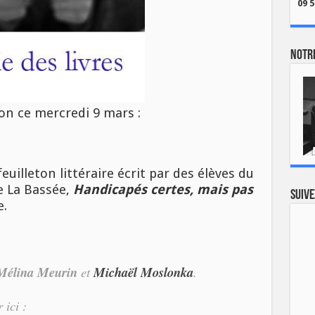
09 5
Notre
n ce mercredi 9 mars :
euilleton littéraire écrit par des élèves du
e La Bassée,
Handicapés certes, mais pas
Suive
e.
Mélina Meurin
et
Michaël Moslonka
.
 ici :