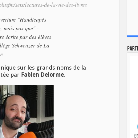
usfm/sets/lectures-de-la-vie-des-livres
Part
ronique sur les grands noms de la
ntée par
Fabien Delorme
.