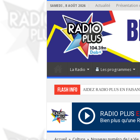
Actualité
Présentation 
SAMEDI , 8 AOÛT 2026
La Radio
Les programmes
Flash info
AIDEZ RADIO PLUS EN FAISAN
RADIO PLUS
E
Bien plus qu'une 
Accueil
»
Culture
»
Nouveau numéro de La Vie d