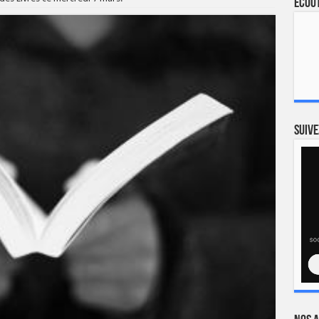
Ecout
Suive