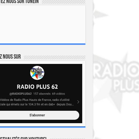
ez nous sur TuneIn
z nous sur