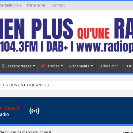
de Radio Plus
Partenaires
Contact
Les reportages
Services
Evenements
Le livre d’or
TOU
T UN DON EN CLIQUANT ICI
n direct
Radio
es Livres ce mercredi 7 mars!