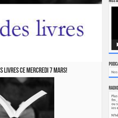
Nos a
Lect
vidé
Podca
s Livres ce mercredi 7 mars!
Nos 
Radio
Plus
fm ,
ou s
ios 
N'hé