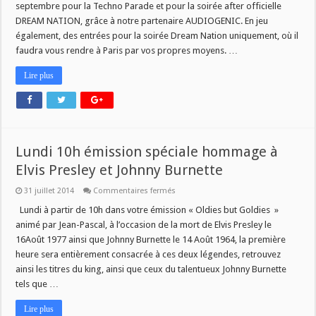
septembre pour la Techno Parade et pour la soirée after officielle
DREAM NATION, grâce à notre partenaire AUDIOGENIC. En jeu
également, des entrées pour la soirée Dream Nation uniquement, où il
faudra vous rendre à Paris par vos propres moyens. …
Lire plus
Lundi 10h émission spéciale hommage à
Elvis Presley et Johnny Burnette
sur
31 juillet 2014
Commentaires fermés
Lundi
10h
Lundi à partir de 10h dans votre émission « Oldies but Goldies »
émission
animé par Jean-Pascal, à l’occasion de la mort de Elvis Presley le
spéciale
hommage
16Août 1977 ainsi que Johnny Burnette le 14 Août 1964, la première
à
heure sera entièrement consacrée à ces deux légendes, retrouvez
Elvis
Presley
ainsi les titres du king, ainsi que ceux du talentueux Johnny Burnette
et
Johnny
tels que …
Burnette
Lire plus