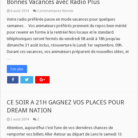
Bonnes Vacances avec Radio Plus
sur
6 août 2014
Commentaires fermés
Bonnes
Vacances
Votre radio préférée passe en mode vacances pour quelques
avec
semaines… Vos animateurs préférés prennent du repos bien mérité
Radio
Plus
pour revenir en forme à la rentrée! Nos locaux et le standard
téléphoniques seront fermés du vendredi 08 août à 18h jusqu’au
dimanche 31 août inclus, réouverture le Lundi 1er septembre, 09h.
Durant ces vacances, vos animateurs préparent de nouvelles idées, et
…
Lire plus
CE SOIR A 21H GAGNEZ VOS PLACES POUR
DREAM NATION
2 août 2014
2
Attention, aujourd’hui c’est l’une de vos dernières chances de
remporter vos billets Aller-Retour au départ de Lens le samedi 13