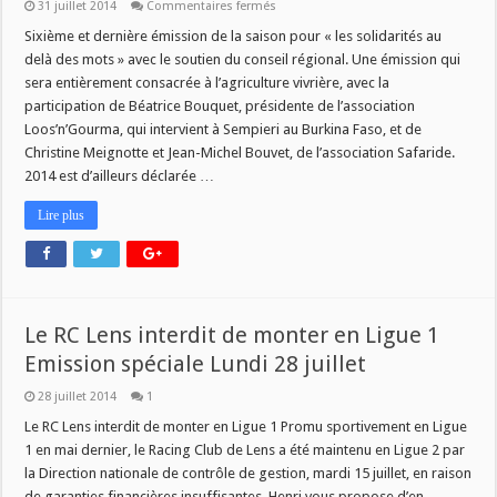
sur
31 juillet 2014
Commentaires fermés
CE
JEUDI
Sixième et dernière émission de la saison pour « les solidarités au
A
delà des mots » avec le soutien du conseil régional. Une émission qui
11H
:
sera entièrement consacrée à l’agriculture vivrière, avec la
LES
participation de Béatrice Bouquet, présidente de l’association
SOLIDARITES
AU
Loos’n’Gourma, qui intervient à Sempieri au Burkina Faso, et de
DELA
DES
Christine Meignotte et Jean-Michel Bouvet, de l’association Safaride.
MOTS
2014 est d’ailleurs déclarée …
Lire plus
Le RC Lens interdit de monter en Ligue 1
Emission spéciale Lundi 28 juillet
28 juillet 2014
1
Le RC Lens interdit de monter en Ligue 1 Promu sportivement en Ligue
1 en mai dernier, le Racing Club de Lens a été maintenu en Ligue 2 par
la Direction nationale de contrôle de gestion, mardi 15 juillet, en raison
de garanties financières insuffisantes. Henri vous propose d’en