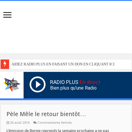
AIDEZ RADIO PLUS EN FAISANT UN DON EN CLIQUANT ICI
RADIO PLUS
En direct
Bien plus qu'une Radio
Pèle Mêle le retour bientôt…
sur
26 août 2014
Commentaires fermés
Pèle
Mêle
L’émission de Bernie reprends la semaine prochaine a ne pas