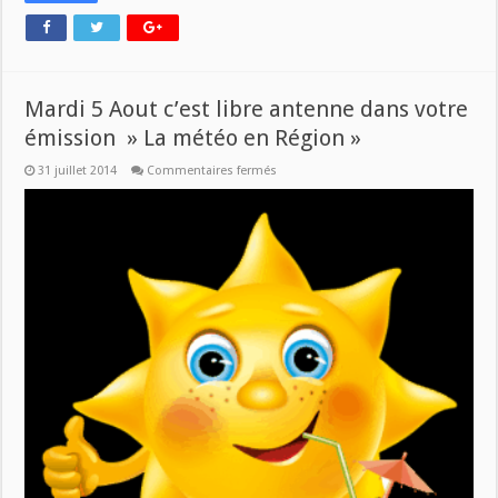
Mardi 5 Aout c’est libre antenne dans votre
émission » La météo en Région »
sur
31 juillet 2014
Commentaires fermés
Mardi
5
Aout
c’est
libre
antenne
dans
votre
émission
»
La
météo
en
Région »