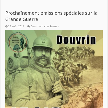
Prochaînement émissions spéciales sur la
Grande Guerre
sur
23 août 2014
Commentaires fermés
Prochaînement
émissions
spéciales
sur
la
Grande
Guerre