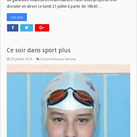
discuter en direct ce lundi 21 juillet à partir de 18h45 …
Lire plus
Ce soir dans sport plus
sur
28 juillet 2014
Commentaires fermés
Ce
soir
dans
sport
plus