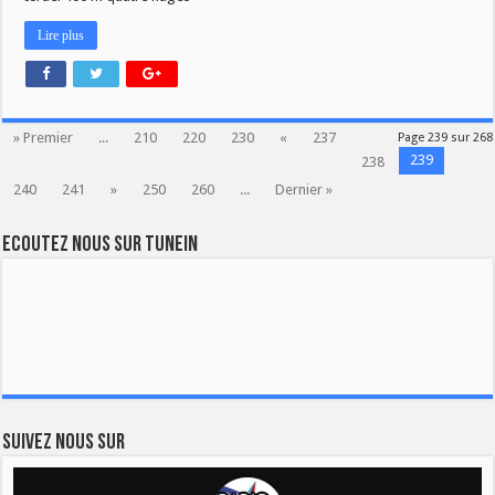
Lire plus
» Premier
...
210
220
230
«
237
Page 239 sur 268
239
238
240
241
»
250
260
...
Dernier »
Ecoutez nous sur TuneIn
Suivez nous sur