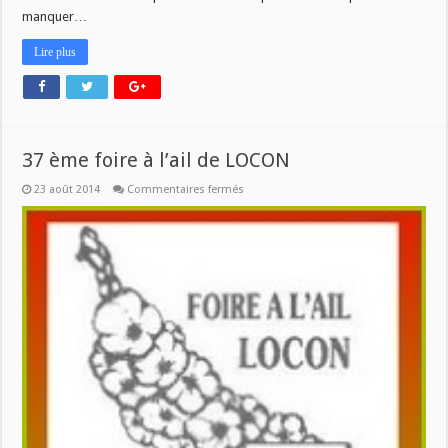
le
manquer…
retour
bientôt…
Lire plus
37 ème foire à l’ail de LOCON
sur
23 août 2014
Commentaires fermés
37
ème
foire
à
l’ail
de
LOCON