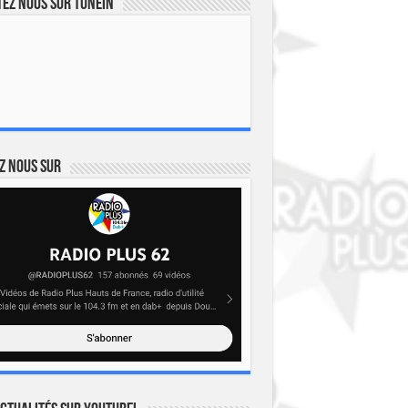
ez nous sur TuneIn
z nous sur