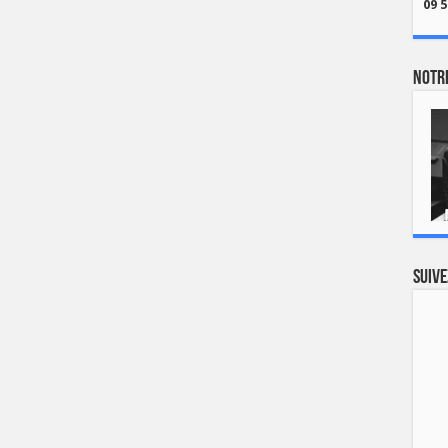
09 5
Notre
Suive