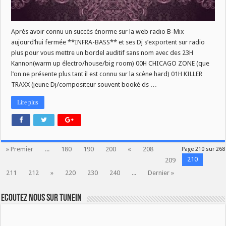
Après avoir connu un succès énorme sur la web radio B-Mix
aujourd’hui fermée **INFRA-BASS** et ses Dj s’exportent sur radio
plus pour vous mettre un bordel auditif sans nom avec des 23H
Kannon(warm up électro/house/big room) 00H CHICAGO ZONE (que
l’on ne présente plus tant il est connu sur la scène hard) 01H KILLER
TRAXX (jeune Dj/compositeur souvent booké ds …
Lire plus
» Premier
...
180
190
200
«
208
Page 210 sur 268
210
209
211
212
»
220
230
240
...
Dernier »
Ecoutez nous sur TuneIn