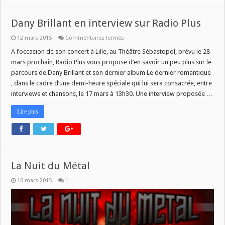
Dany Brillant en interview sur Radio Plus
sur
12 mars 2015
Commentaires fermés
Dany
Brillant
A l’occasion de son concert à Lille, au Théâtre Sébastopol, prévu le 28
en
mars prochain, Radio Plus vous propose d’en savoir un peu plus sur le
interview
sur
parcours de Dany Brillant et son dernier album Le dernier romantique
Radio
, dans le cadre d’une demi-heure spéciale qui lui sera consacrée, entre
Plus
interviews et chansons, le 17 mars à 13h30. Une interview proposée …
Lire plus
La Nuit du Métal
10 mars 2015
1