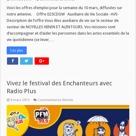
Offres
d’emploi
Voici les offres d’emploi pour la semaine du 10 mars, diffusées sur
pour
notre antenne. Offre 025CDGW Auxiliaire de Vie Sociale -AVS-
la
semaine
Description de l’offre Vous êtes auxiliaire de vie sur le secteur de
du
secteur de NOYELLES HENIN ET ALENTOURS. Vos missions sont
10
mars
d’accompagner et d’aider les personnes dans les actes essentiels de la
vie quotidienne (se lever, …
Lire plus
Vivez le festival des Enchanteurs avec
Radio Plus
sur
9 mars 2015
Commentaires fermés
Vivez
le
festival
des
Enchanteurs
avec
Radio
Plus