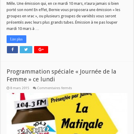
« groupes
Mêle. Une émission qui, en ce mardi 10 mars, n’aura jamais si bien
en
vrac »
porté son nom! En effet, Bernie vous proposera une émission « les
groupes en vrac », ou plusieurs groupes de variétés vous seront
présentés avec leurs plus grands tubes. Émission à ne pas louper
mardi 10 mars à …
Lire plus
Programmation spéciale « Journée de la
Femme » ce lundi
sur
8 mars 2015
Commentaires fermés
Programmation
spéciale
« Journée
de
la
Femme »
ce
lundi