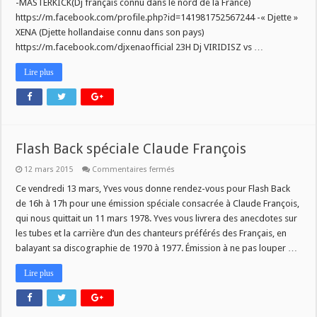
-MASTERKICK(Dj français connu dans le nord de la France)
https://m.facebook.com/profile.php?id=141981752567244 -« Djette »
XENA (Djette hollandaise connu dans son pays)
https://m.facebook.com/djxenaofficial 23H Dj VIRIDISZ vs …
Lire plus
Flash Back spéciale Claude François
sur
12 mars 2015
Commentaires fermés
Flash
Back
Ce vendredi 13 mars, Yves vous donne rendez-vous pour Flash Back
spéciale
de 16h à 17h pour une émission spéciale consacrée à Claude François,
Claude
François
qui nous quittait un 11 mars 1978. Yves vous livrera des anecdotes sur
les tubes et la carrière d’un des chanteurs préférés des Français, en
balayant sa discographie de 1970 à 1977. Émission à ne pas louper …
Lire plus