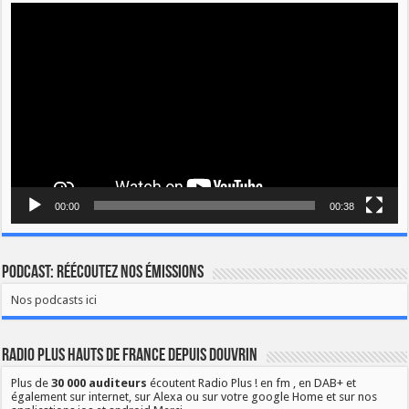
Lecteur
vidéo
00:00
00:38
Podcast: Réécoutez nos émissions
Nos podcasts ici
Radio Plus Hauts de France depuis Douvrin
Plus de
30 000 auditeurs
écoutent Radio Plus ! en fm , en DAB+ et
également sur internet, sur Alexa ou sur votre google Home et sur nos