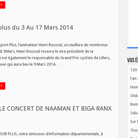
 +
 plus du 3 Au 17 Mars 2014
és
port Plus, l’animateur Henri Roussel, acceuillera de nombreux
ission
 3Mars, Henri Roussel recevra le vice président de la
t
i est également le responsable du Grand Prix cycliste de Lillers,
Vos é
euve qui aura lieu le 9 Mars 2014. …
120 
Fan 
 +
Hum
Oldi
Rem
LE CONCERT DE NAAMAN ET BIGA RANX
Salu
Sur 
NEZ
Tous
AVOIR PLUS, votre émission d’information départementale, à
ES