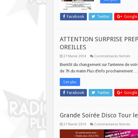
Facebook
Twitter
Google
ATTENTION SURPRISE PREP
OREILLES
sur
27 février 2014
Commentaires fermés
ATTE
SURP
Bientôt du changement sur l’antenne de votre
PREP
de 7h du matin Plus d’info prochainement 
VOS
CROI
ET
Lire plus
VOS
OREI
Facebook
Twitter
Google
Grande Soirée Disco Tour le
sur
27 février 2014
Commentaires fermés
Gran
Soir
Disc