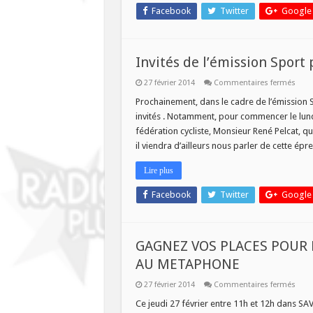
Facebook
Twitter
Google
Invités de l’émission Sport
sur
27 février 2014
Commentaires fermés
Invit
de
Prochainement, dans le cadre de l’émission S
l’ém
invités . Notamment, pour commencer le lundi
Spor
plus
fédération cycliste, Monsieur René Pelcat, qu
du
il viendra d’ailleurs nous parler de cette épr
3
Au
17
Lire plus
Mars
2014
Facebook
Twitter
Google
GAGNEZ VOS PLACES POUR 
AU METAPHONE
sur
27 février 2014
Commentaires fermés
GAG
VOS
Ce jeudi 27 février entre 11h et 12h dans S
PLAC