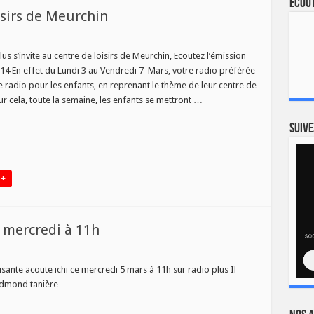
Ecout
isirs de Meurchin
us s’invite au centre de loisirs de Meurchin, Ecoutez l’émission
4 En effet du Lundi 3 au Vendredi 7 Mars, votre radio préférée
e radio pour les enfants, en reprenant le thème de leur centre de
Pour cela, toute la semaine, les enfants se mettront …
Suive
 +
e mercredi à 11h
toisante acoute ichi ce mercredi 5 mars à 11h sur radio plus Il
dmond tanière
di