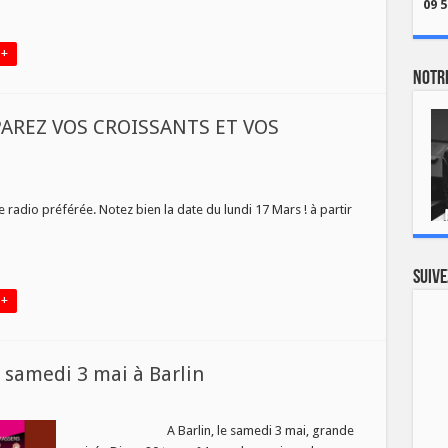
09 5
 +
Notre
AREZ VOS CROISSANTS ET VOS
NTION
RISE
 radio préférée. Notez bien la date du lundi 17 Mars ! à partir
AREZ
…
SSANTS
Suive
LLES
 +
 samedi 3 mai à Barlin
de
ée
A Barlin, le samedi 3 mai, grande
o