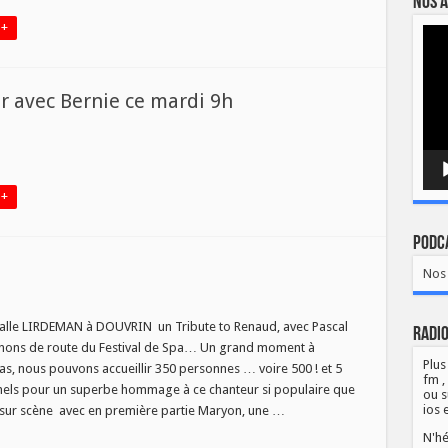
Nos a
 +
Lect
vidé
r avec Bernie ce mardi 9h
le
e
er
 +
Podca
Nos 
alle LIRDEMAN à DOUVRIN un Tribute to Renaud, avec Pascal
Radio
nons de route du Festival de Spa… Un grand moment à
Plus
pas, nous pouvons accueillir 350 personnes … voire 500 ! et 5
fm ,
els pour un superbe hommage à ce chanteur si populaire que
ou s
ios 
 sur scène avec en première partie Maryon, une …
N'hé