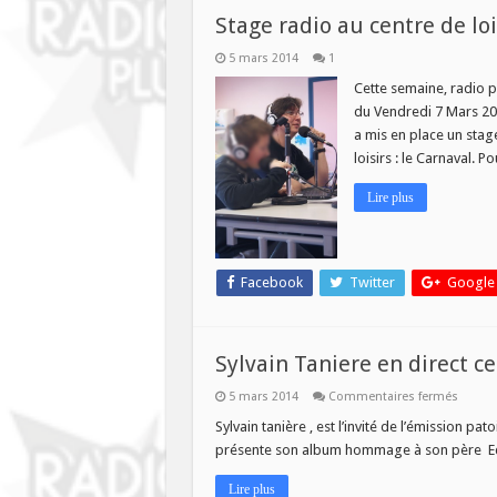
Stage radio au centre de lo
5 mars 2014
1
Cette semaine, radio pl
du Vendredi 7 Mars 201
a mis en place un stag
loisirs : le Carnaval. 
Lire plus
Facebook
Twitter
Google
Sylvain Taniere en direct c
sur
5 mars 2014
Commentaires fermés
Sylvain
Taniere
Sylvain tanière , est l’invité de l’émission pa
en
présente son album hommage à son père E
direct
ce
mercre
Lire plus
à