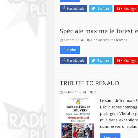
11h
Facebook
Twitter
Google
Spéciale maxime le forestie
sur
2 mars 2014
Commentaires fermés
Spécia
maxim
Lire plus
le
foresti
avec
Facebook
Twitter
Google
Bernie
ce
mardi
9h
TRIBUTE TO RENAUD
27 février 2014
2
Le samedi 1er mars S
Béclin et ses compag
partager ! N’hésitez 
musiciens exceptionn
nous ne verrons plus
Lire plus