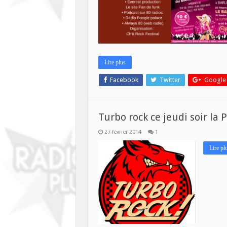
Tour
le
same
3
mai
à
Barli
Lire plus
Facebook
Twitter
Google
Turbo rock ce jeudi soir la P
27 février 2014
1
Lire pl