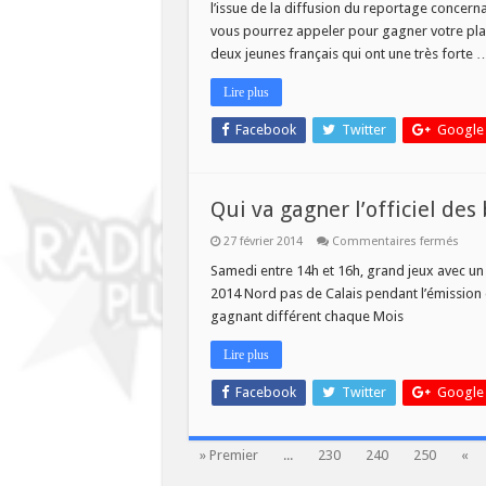
l’issue de la diffusion du reportage concer
POU
LE
vous pourrez appeler pour gagner votre plac
CON
deux jeunes français qui ont une très forte 
DE
NAA
ET
Lire plus
BIGA
RAN
AU
Facebook
Twitter
Google
MET
Qui va gagner l’officiel des
sur
27 février 2014
Commentaires fermés
Qui
va
Samedi entre 14h et 16h, grand jeux avec un 
gagn
2014 Nord pas de Calais pendant l’émission 
l’offi
des
gagnant différent chaque Mois
brad
2014
ce
Lire plus
same
?
Facebook
Twitter
Google
» Premier
...
230
240
250
«