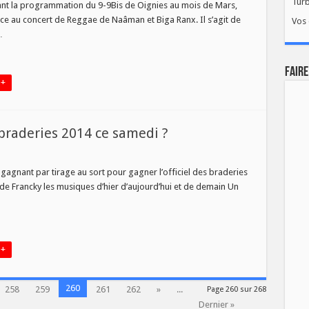
Tur
nant la programmation du 9-9Bis de Oignies au mois de Mars,
R
e au concert de Reggae de Naâman et Biga Ranx. Il s’agit de
Vos 
CERT
…
MAN
X
FAIRE
 +
APHONE
 braderies 2014 ce samedi ?
gagnant par tirage au sort pour gagner l’officiel des braderies
er
de Francky les musiques d’hier d’aujourd’hui et de demain Un
ciel
eries
di
 +
260
258
259
261
262
»
...
Page 260 sur 268
Dernier »