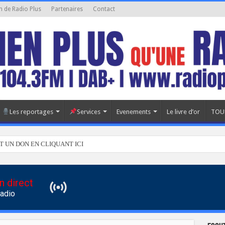
n de Radio Plus
Partenaires
Contact
Les reportages
Services
Evenements
Le livre d’or
TOU
T UN DON EN CLIQUANT ICI
n direct
Radio