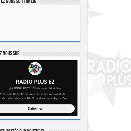
ez nous sur TuneIn
z nous sur