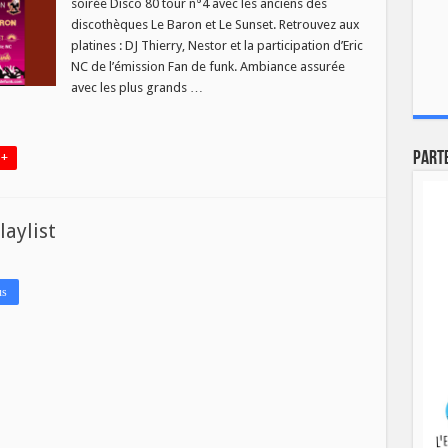
soirée Disco 80 tour n°4 avec les anciens des
discothèques Le Baron et Le Sunset. Retrouvez aux
di
platines : DJ Thierry, Nestor et la participation d’Eric
NC de l’émission Fan de funk. Ambiance assurée
n
avec les plus grands …
Part
 +
laylist
us