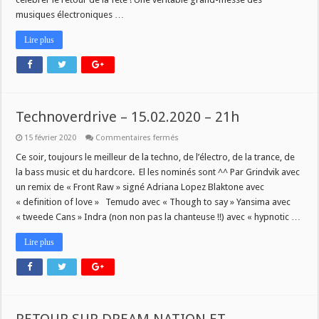
musiques électroniques …
Lire plus
Technoverdrive – 15.02.2020 – 21h
sur
15 février 2020
Commentaires fermés
Technoverdrive
–
Ce soir, toujours le meilleur de la techno, de l’électro, de la trance, de
15.02.2020
la bass music et du hardcore. El les nominés sont ^^ Par Grindvik avec
–
21h
un remix de « Front Raw » signé Adriana Lopez Blaktone avec
« definition of love » Temudo avec « Though to say » Yansima avec
« tweede Cans » Indra (non non pas la chanteuse !!) avec « hypnotic …
Lire plus
RETOUR SUR DREAM NATION ET