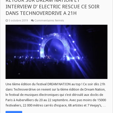
INTERVIEW D’ ELECTRIC RESCUE CE SOIR
DANS TECHNOVERDRIVE A 21H
sur
5 octobre 2019
Commentaires fermés
RETOUR
SUR
DREAM
NATION
ET
INTERVIEW
D’
ELECTRIC
RESCUE
CE
SOIR
DANS
TECHNOVERDRIVE
A
21H
Une 6ème édition du festival DREAM NATION au top ! Ce soir dès 21h
dans Technoverdrive on revient sur la 6ème édition de Dream Nation,
le festival de musiques électroniques qui s’est déroulé aux docks de
Paris à Aubervilliers du 20 au 22 septembre. Avec pas moins de 15000
festivaliers, 22 000 mètres carrés d’espace, 68 artistes et 7 Veejay’s, …