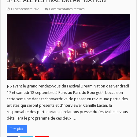
SPECIALE FESTIVAL DREAM NATION
sur
11 septembre 2021
Commentaires fermés
TECHNOVERDRIVE
CE
SAMEDI
A
21
H
:
SPECIALE
FESTIVAL
DREAM
NATION
J-6 avant le grand rendez-vous du Festival Dream Nation des vendredi
17 et samedi 18 septembre à Paris au Parc du Bourget ! L’occasion
cette semaine dans technoverdrive de passer en revue une partie des
artistes qui seront présents et d’interviewer Camille Lacan, la
responsable des partenariats et relations presse du festival, elle vous
détaillera le programme de ces deux …
Lire plus