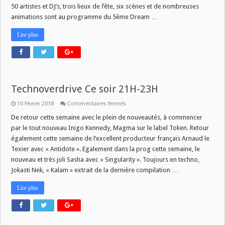
50 artistes et DJ’s, trois lieux de fête, six scènes et de nombreuses
animations sont au programme du 5ème Dream …
Lire plus
Technoverdrive Ce soir 21H-23H
sur
10 février 2018
Commentaires fermés
Technoverdrive
Ce
De retour cette semaine avec le plein de nouveautés, à commencer
soir
par le tout nouveau Inigo Kennedy, Magma sur le label Token. Retour
21H-
23H
également cette semaine de l’excellent producteur français Arnaud le
Texier avec « Antidote ». Egalement dans la prog cette semaine, le
nouveau et très joli Sasha avec « Singularity ». Toujours en techno,
Jokasti Nek, « Kalam » extrait de la dernière compilation …
Lire plus