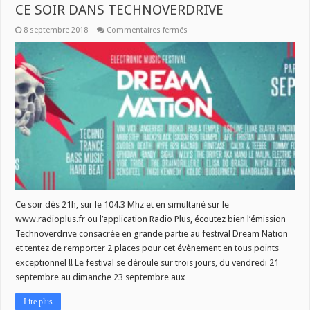
CE SOIR DANS TECHNOVERDRIVE
sur
8 septembre 2018
Commentaires fermés
GAGNEZ
VOS
PLACES
POUR
DREAM
NATION
CE
SOIR
DANS
TECHNOVERDRIVE
Ce soir dès 21h, sur le 104.3 Mhz et en simultané sur le
www.radioplus.fr ou l’application Radio Plus, écoutez bien l’émission
Technoverdrive consacrée en grande partie au festival Dream Nation
et tentez de remporter 2 places pour cet évènement en tous points
exceptionnel !! Le festival se déroule sur trois jours, du vendredi 21
septembre au dimanche 23 septembre aux …
Lire plus