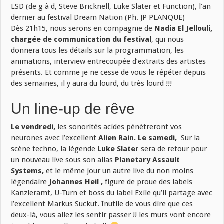
LSD (de g à d, Steve Bricknell, Luke Slater et Function), l’an
dernier au festival Dream Nation (Ph. JP PLANQUE)
Dès 21h15, nous serons en compagnie de
Nadia El Jellouli,
chargée de communication du festival
, qui nous
donnera tous les détails sur la programmation, les
animations, interview entrecoupée d’extraits des artistes
présents. Et comme je ne cesse de vous le répéter depuis
des semaines, il y aura du lourd, du très lourd !!!
Un line-up de rêve
Le vendredi,
les sonorités acides pénètreront vos
neurones avec l’excellent
Alien Rain. Le samedi,
Sur la
scène techno, la légende
Luke Slater
sera de retour pour
un nouveau live sous son alias
Planetary Assault
Systems,
et le même jour un autre live du non moins
légendaire
Johannes Heil ,
figure de proue des labels
Kanzleramt, U-Turn et boss du label Exile qu’il partage avec
l’excellent Markus Suckut. Inutile de vous dire que ces
deux-là, vous allez les sentir passer !! les murs vont encore