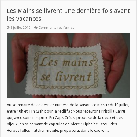
Les Mains se livrent une dernière fois avant
les vacances!
sur
8 juillet 2019
Commentaires fermés
Les
Mains
se
livrent
une
dernière
fois
avant
les
vacances!
Au sommaire de ce dernier numéro de la saison, ce mercredi 10 juillet,
entre 10h et 11h (21h pour la rediff.) : Nous recevrons Priscilla Carru
qui, avec son entreprise Pri Caps Créas, propose de la déco et des
bijoux, en se servant de capsules de bière ; Tiphaine Fatou, des
Herbes folles – atelier mobile, proposera, dans le cadre …