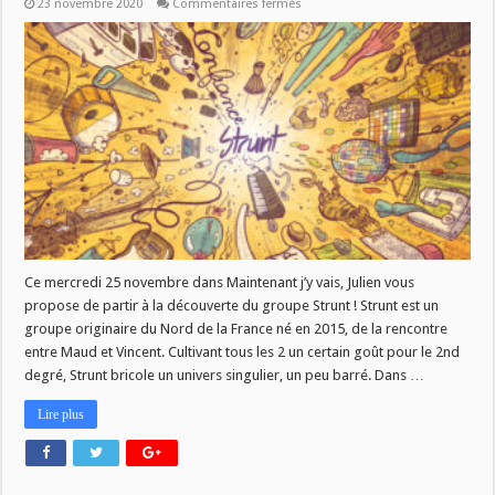
sur
23 novembre 2020
Commentaires fermés
MJV
du
25/11
–
Strunt
Ce mercredi 25 novembre dans Maintenant j’y vais, Julien vous
propose de partir à la découverte du groupe Strunt ! Strunt est un
groupe originaire du Nord de la France né en 2015, de la rencontre
entre Maud et Vincent. Cultivant tous les 2 un certain goût pour le 2nd
degré, Strunt bricole un univers singulier, un peu barré. Dans …
Lire plus