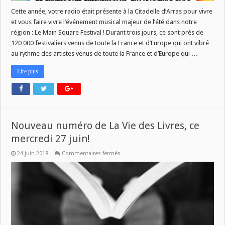
Cette année, votre radio était présente à la Citadelle d’Arras pour vivre
et vous faire vivre l’événement musical majeur de l’été dans notre
région : Le Main Square Festival ! Durant trois jours, ce sont près de
120 000 festivaliers venus de toute la France et d’Europe qui ont vibré
au rythme des artistes venus de toute la France et d’Europe qui …
Lire plus
Nouveau numéro de La Vie des Livres, ce
mercredi 27 juin!
sur
24 juin 2018
Commentaires fermés
Nouveau
numéro
de
La
Vie
des
Livres,
ce
mercredi
27
juin!