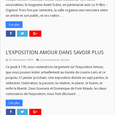
associatives, le magazine Avant Scène, en partenariat avec Le 9-9bis –
Oignies! Trois fois par semestre, la salle organise une rencontre entre
un artiste et son public, et vos radios …
Lire plus
L’EXPOSITION AMOUR DANS SAVOIR PLUS
sur
20 décembre 2018
Commentaires fermés
L’EXPOSITION
AMOUR
Ce jeudi à 11h, nous reviendrons largement sur l’exposition Amour,
DANS
que vous pouvez visiter actuellement au musée du Louvre-Lens et ce
SAVOIR
PLUS
jusqu’au 21 janvier prochain. Une exposition divisée en sept parties, la
séduction, l’adoration, la passion, la relation, le plaisir, la fusion, et
enfin la liberté. Zeev Gourarie et Dominique de Font-Réaulx, les deux
comissaires de l’exposition, nous font découvrir …
Lire plus