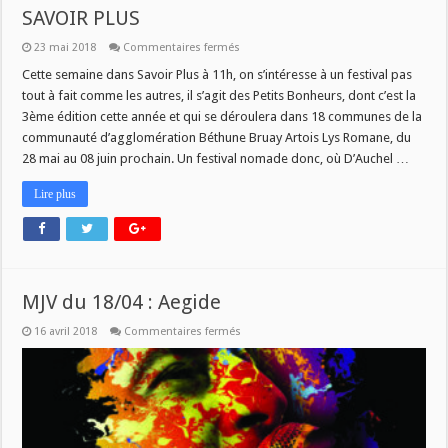
SAVOIR PLUS
sur
23 mai 2018
Commentaires fermés
3E
EDITION
Cette semaine dans Savoir Plus à 11h, on s’intéresse à un festival pas
DES
tout à fait comme les autres, il s’agit des Petits Bonheurs, dont c’est la
PETITS
BONHEURS
3ème édition cette année et qui se déroulera dans 18 communes de la
DANS
communauté d’agglomération Béthune Bruay Artois Lys Romane, du
SAVOIR
PLUS
28 mai au 08 juin prochain. Un festival nomade donc, où D’Auchel …
Lire plus
MJV du 18/04 : Aegide
sur
16 avril 2018
Commentaires fermés
MJV
du
18/04
:
Aegide