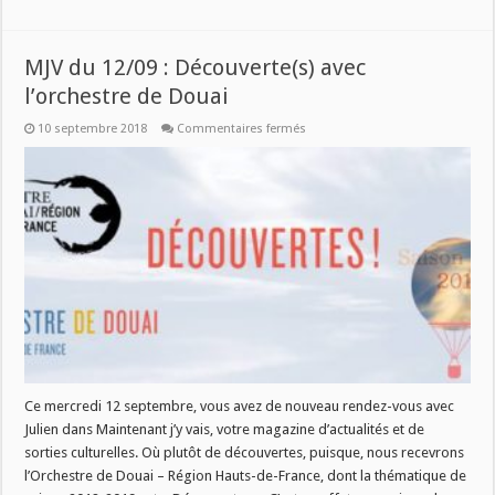
MJV du 12/09 : Découverte(s) avec
l’orchestre de Douai
sur
10 septembre 2018
Commentaires fermés
MJV
du
12/09
:
Découverte(s)
avec
l’orchestre
de
Douai
Ce mercredi 12 septembre, vous avez de nouveau rendez-vous avec
Julien dans Maintenant j’y vais, votre magazine d’actualités et de
sorties culturelles. Où plutôt de découvertes, puisque, nous recevrons
l’Orchestre de Douai – Région Hauts-de-France, dont la thématique de