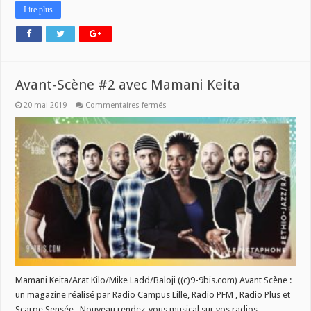
Lire plus
Avant-Scène #2 avec Mamani Keita
sur
20 mai 2019
Commentaires fermés
Avant-
Scène
#2
avec
Mamani
Keita
Mamani Keita/Arat Kilo/Mike Ladd/Baloji ((c)9-9bis.com) Avant Scène :
un magazine réalisé par Radio Campus Lille, Radio PFM , Radio Plus et
Scarpe Sensée . Nouveau rendez-vous musical sur vos radios