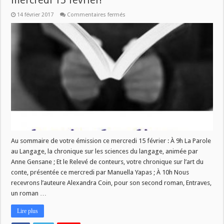
mercredi 15 février!
sur
14 février 2017
Commentaires fermés
Nouveau
numéro
de
La
Vie
des
Livres
ce
mercredi
15
février!
Au sommaire de votre émission ce mercredi 15 février : À 9h La Parole
au Langage, la chronique sur les sciences du langage, animée par
Anne Gensane ; Et le Relevé de conteurs, votre chronique sur l’art du
conte, présentée ce mercredi par Manuella Yapas ; À 10h Nous
recevrons l’auteure Alexandra Coin, pour son second roman, Entraves,
un roman …
Lire plus