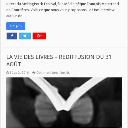
direct du MeltingPotch Festival, à la Médiathèque François Mitterrand
de Courrières. Voici ce que nous vous proposons : > Une interview
autour de …
Lire plus
LA VIE DES LIVRES – REDIFFUSION DU 31
AOÛT
sur
30 août 2016
Commentaires fermés
LA
VIE
DES
LIVRES
–
REDIFFUSION
DU
31
AOÛT