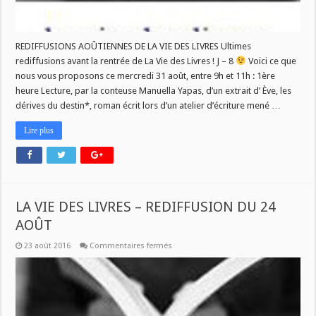
REDIFFUSIONS AOÛTIENNES DE LA VIE DES LIVRES Ultimes
rediffusions avant la rentrée de La Vie des Livres ! J – 8
Voici ce que
nous vous proposons ce mercredi 31 août, entre 9h et 11h : 1ère
heure Lecture, par la conteuse Manuella Yapas, d’un extrait d’ Ève, les
dérives du destin*, roman écrit lors d’un atelier d’écriture mené …
Lire plus
LA VIE DES LIVRES – REDIFFUSION DU 24
AOÛT
sur
23 août 2016
Commentaires fermés
LA
VIE
DES
LIVRES
–
REDIFFUSION
DU