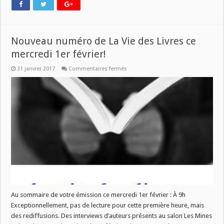
Nouveau numéro de La Vie des Livres ce
mercredi 1er février!
sur
31 janvier 2017
Commentaires fermés
Nouveau
numéro
de
La
Vie
des
Livres
ce
mercredi
1er
février!
Au sommaire de votre émission ce mercredi 1er février : À 9h
Exceptionnellement, pas de lecture pour cette première heure, mais
des rediffusions. Des interviews d’auteurs présents au salon Les Mines