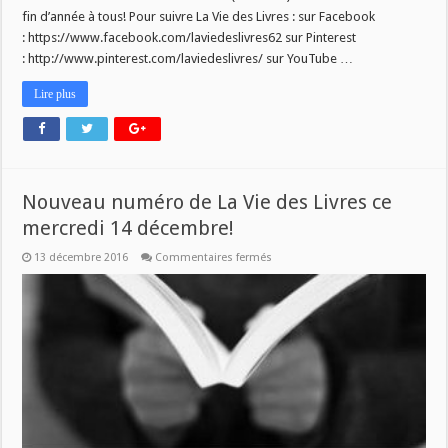
ce
fin d’année à tous! Pour suivre La Vie des Livres : sur Facebook
samedi
17
: https://www.facebook.com/laviedeslivres62 sur Pinterest
décembre!
: http://www.pinterest.com/laviedeslivres/ sur YouTube …
Lire plus
Nouveau numéro de La Vie des Livres ce
mercredi 14 décembre!
sur
13 décembre 2016
Commentaires fermés
Nouveau
numéro
de
La
Vie
des
Livres
ce
mercredi
14
décembre!