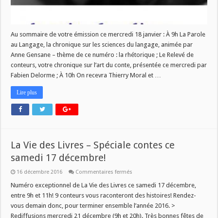
Au sommaire de votre émission ce mercredi 18 janvier : À 9h La Parole
au Langage, la chronique sur les sciences du langage, animée par
Anne Gensane – thème de ce numéro : la rhétorique ; Le Relevé de
conteurs, votre chronique sur l’art du conte, présentée ce mercredi par
Fabien Delorme ; À 10h On recevra Thierry Moral et …
Lire plus
La Vie des Livres – Spéciale contes ce
samedi 17 décembre!
sur
16 décembre 2016
Commentaires fermés
La
Vie
Numéro exceptionnel de La Vie des Livres ce samedi 17 décembre,
des
entre 9h et 11h! 9 conteurs vous raconteront des histoires! Rendez-
Livres
–
vous demain donc, pour terminer ensemble l’année 2016. >
Spéciale
Rediffusions mercredi 21 décembre (9h et 20h). Très bonnes fêtes de
contes