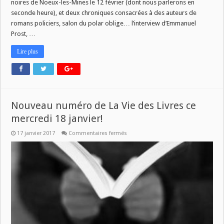
noires de Noeux-les-Mines le 12 février (dont nous parlerons en
seconde heure), et deux chroniques consacrées à des auteurs de
romans policiers, salon du polar oblige… l’interview d’Emmanuel
Prost, …
Lire plus
Nouveau numéro de La Vie des Livres ce
mercredi 18 janvier!
sur
17 janvier 2017
Commentaires fermés
Nouveau
numéro
de
La
Vie
des
Livres
ce
mercredi
18
janvier!