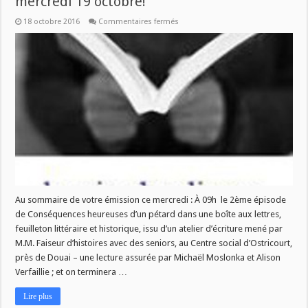
mercredi 19 octobre!
sur
18 octobre 2016
Commentaires fermés
Nouveau
numéro
de
La
Vie
des
Livres
ce
mercredi
19
octobre!
Au sommaire de votre émission ce mercredi : À 09h le 2ème épisode
de Conséquences heureuses d’un pétard dans une boîte aux lettres,
feuilleton littéraire et historique, issu d’un atelier d’écriture mené par
M.M. Faiseur d’histoires avec des seniors, au Centre social d’Ostricourt,
près de Douai – une lecture assurée par Michaël Moslonka et Alison
Verfaillie ; et on terminera …
Lire plus