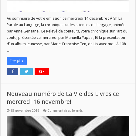
Au sommaire de votre émission ce mercredi 14 décembre : À 9h La
Parole au Langage, la chronique sur les sciences du langage, animée
par Anne Gensane ; Le Relevé de conteurs, votre chronique sur l’art du
conte, présentée ce mercredi par Manuella Yapas ; Et la présentation
d’un album jeunesse, par Marie-Françoise Ten, de Lis avec moi. À 10h
…
Lire plus
Nouveau numéro de La Vie des Livres ce
mercredi 16 novembre!
sur
15 novembre 2016
Commentaires fermés
Nouveau
numéro
de
La
Vie
des