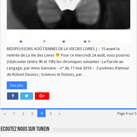
24
AOÛT
REDIFFUSIONS AOÛTIENNES DE LA VIE DES LIVRES J – 15 avant la
rentrée de La Vie des Livres
Pour ce mercredi 24 août, vous pourrez
(ré)écouter (entre 9h et 10h) les chroniques suivantes : La Parole au
Langage, par Anne Gensane – n° du 11 mai 2016 – 3 poèmes d’amour
de Robert Desnos ; Sciences et fictions, par …
Lire plus
4
«
1
2
3
5
»
Page 4 sur 5
Ecoutez nous sur TuneIn