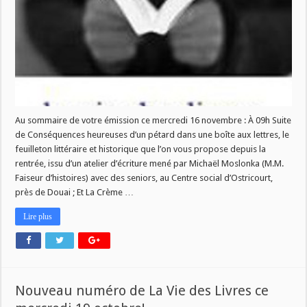
Livres
ce
mercredi
16
novembre!
Au sommaire de votre émission ce mercredi 16 novembre : À 09h Suite
de Conséquences heureuses d’un pétard dans une boîte aux lettres, le
feuilleton littéraire et historique que l’on vous propose depuis la
rentrée, issu d’un atelier d’écriture mené par Michaël Moslonka (M.M.
Faiseur d’histoires) avec des seniors, au Centre social d’Ostricourt,
près de Douai ; Et La Crème …
Lire plus
Nouveau numéro de La Vie des Livres ce