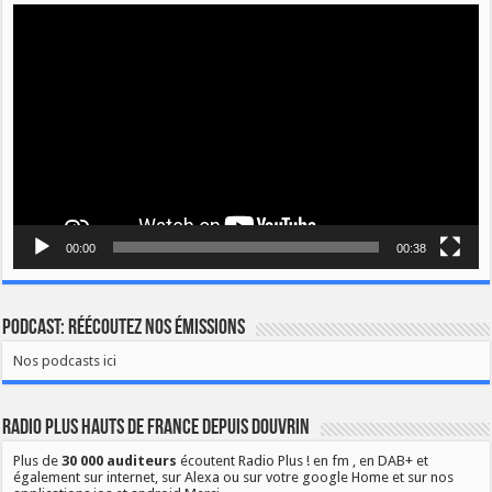
Lecteur
vidéo
00:00
00:38
Podcast: Réécoutez nos émissions
Nos podcasts ici
Radio Plus Hauts de France depuis Douvrin
Plus de
30 000 auditeurs
écoutent Radio Plus ! en fm , en DAB+ et
également sur internet, sur Alexa ou sur votre google Home et sur nos