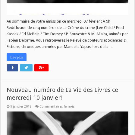
Au sommaire de votre émission ce mercredi 07 février : À 9h
Rediffusion de cinq numéros de La Crème du crime (Lee Child / Fred
Kassak / Ed McBain / Tim Dorsey / P. Souvestre & M. Allain), animés par
Fabien Delorme. Vous retrouverez le Relevé de conteurs et Sciences &
Fictions, chroniques animées par Manuella Yapas, lors de la …
Lire plus
Nouveau numéro de La Vie des Livres ce
mercredi 10 janvier!
sur
9 janvier 2018
Commentaires fermés
Nouveau
numéro
de
La
Vie
des
Livres