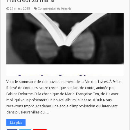
mercredi 28 mars!
sur
27 mars 2018
Commentaires fermés
Nouveau
numéro
de
La
Vie
des
Livres
ce
mercredi
28
mars!
Voici le sommaire de ce nouveau numéro de La Vie des Livres! À 9h Le
Relevé de conteurs, votre chronique sur l’art de conte, animée par
Fabien Delorme. Et la chronique de Marie-Françoise Ten, de Lis avec
moi, qui vous présentera un nouvel album jeunesse. À 10h Nous
recevrons Impro Academy, une école d’improvisation qui intervient
dans plusieurs villes du …
Lire plus