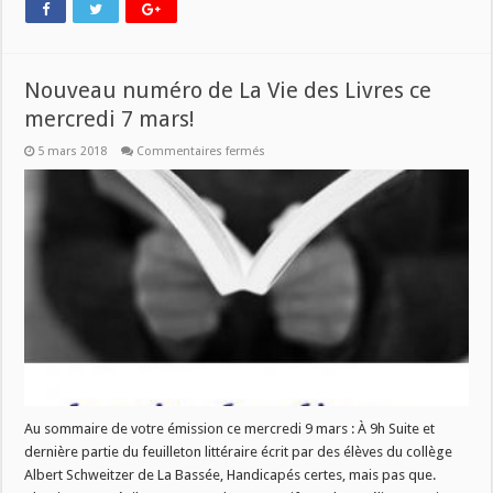
Nouveau numéro de La Vie des Livres ce
mercredi 7 mars!
sur
5 mars 2018
Commentaires fermés
Nouveau
numéro
de
La
Vie
des
Livres
ce
mercredi
7
mars!
Au sommaire de votre émission ce mercredi 9 mars : À 9h Suite et
dernière partie du feuilleton littéraire écrit par des élèves du collège
Albert Schweitzer de La Bassée, Handicapés certes, mais pas que.