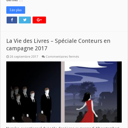
Lire plus
La Vie des Livres – Spéciale Conteurs en
campagne 2017
sur
26 septembre 2017
Commentaires fermés
La
Vie
des
Livres
–
Spéciale
Conteurs
en
campagne
2017