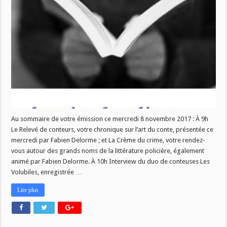
numéro
de
La
Vie
des
Livres
ce
mercredi
8
novembre!
Au sommaire de votre émission ce mercredi 8 novembre 2017 : À 9h
Le Relevé de conteurs, votre chronique sur l’art du conte, présentée ce
mercredi par Fabien Delorme ; et La Crème du crime, votre rendez-
vous autour des grands noms de la littérature policière, également
animé par Fabien Delorme. À 10h Interview du duo de conteuses Les
Volubiles, enregistrée …
Lire plus