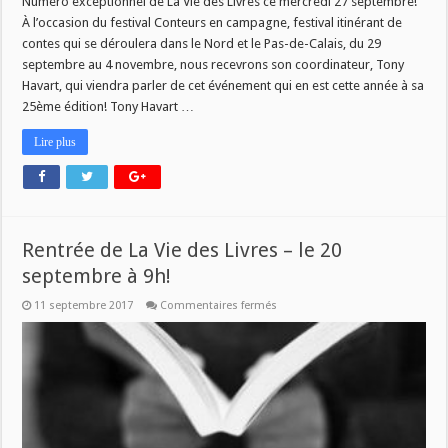
Numéro exceptionnel de La Vie des Livres ce mercredi 27 septembre!
À l’occasion du festival Conteurs en campagne, festival itinérant de
contes qui se déroulera dans le Nord et le Pas-de-Calais, du 29
septembre au 4 novembre, nous recevrons son coordinateur, Tony
Havart, qui viendra parler de cet événement qui en est cette année à sa
25ème édition! Tony Havart …
Lire plus
Rentrée de La Vie des Livres – le 20
septembre à 9h!
sur
11 septembre 2017
Commentaires fermés
Rentrée
de
La
Vie
des
Livres
–
le
20
septembre
à