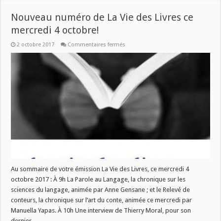
Nouveau numéro de La Vie des Livres ce
mercredi 4 octobre!
sur
2 octobre 2017
Commentaires fermés
Nouveau
numéro
de
La
Vie
des
Livres
ce
mercredi
4
octobre!
Au sommaire de votre émission La Vie des Livres, ce mercredi 4
octobre 2017 : À 9h La Parole au Langage, la chronique sur les
sciences du langage, animée par Anne Gensane ; et le Relevé de
conteurs, la chronique sur l’art du conte, animée ce mercredi par
Manuella Yapas. À 10h Une interview de Thierry Moral, pour son
dernier …