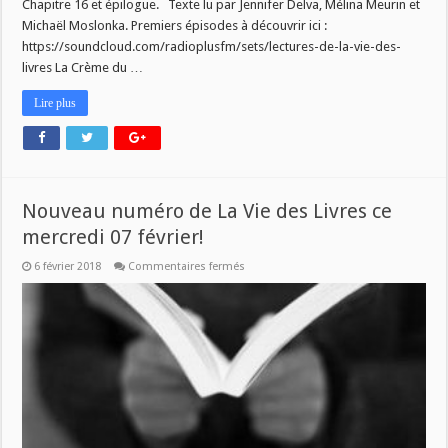
Chapitre 16 et épilogue. Texte lu par Jennifer Delva, Mélina Meurin et
Michaël Moslonka. Premiers épisodes à découvrir ici :
https://soundcloud.com/radioplusfm/sets/lectures-de-la-vie-des-
livres La Crème du …
Lire plus
Nouveau numéro de La Vie des Livres ce
mercredi 07 février!
sur
6 février 2018
Commentaires fermés
Nouveau
numéro
de
La
Vie
des
Livres
ce
mercredi
07
février!