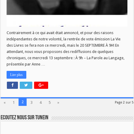
9h!
Contrairement à ce qui avait était annoncé, et pour des raisons
indépendantes de notre volonté, la rentrée de vote émission La Vie
des Livres se fera non ce mercredi, mais le 20 SEPTEMBRE À 9H! En
attendant, nous vous proposons des rediffusions de quelques
chroniques, ce mercredi 13 septembre : À 9h – La Parole au Langage,
présentée par Anne …
Lire plus
2
«
1
3
4
5
»
Page 2 sur 5
Ecoutez nous sur TuneIn