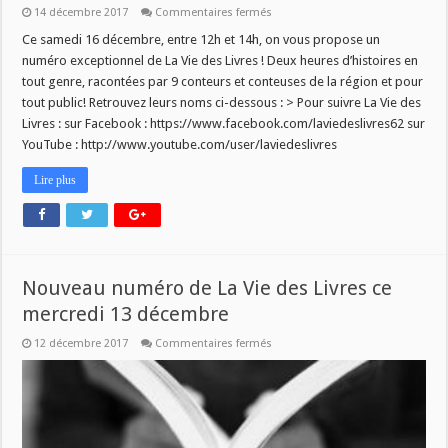
sur
14 décembre 2017
Commentaires fermés
SPÉCIALE
CONTES
Ce samedi 16 décembre, entre 12h et 14h, on vous propose un
DANS
numéro exceptionnel de La Vie des Livres ! Deux heures d’histoires en
LA
VIE
tout genre, racontées par 9 conteurs et conteuses de la région et pour
DES
tout public! Retrouvez leurs noms ci-dessous : > Pour suivre La Vie des
LIVRES
CE
Livres : sur Facebook : https://www.facebook.com/laviedeslivres62 sur
SAMEDI!
YouTube : http://www.youtube.com/user/laviedeslivres
Lire plus
Nouveau numéro de La Vie des Livres ce
mercredi 13 décembre
sur
12 décembre 2017
Commentaires fermés
Nouveau
numéro
de
La
Vie
des
Livres
ce