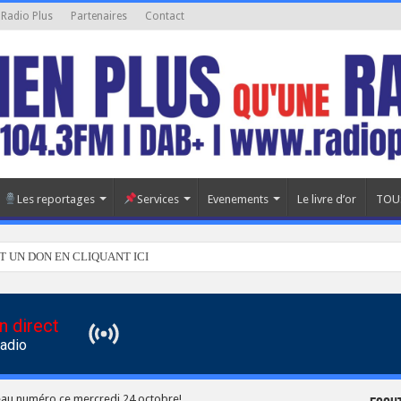
 Radio Plus
Partenaires
Contact
Les reportages
Services
Evenements
Le livre d’or
TOU
T UN DON EN CLIQUANT ICI
n direct
Radio
veau numéro ce mercredi 24 octobre!