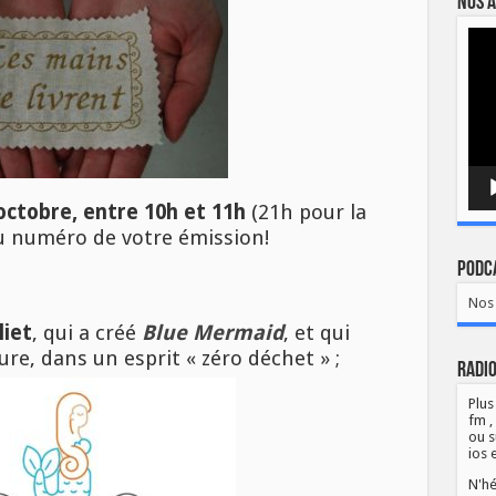
Nos a
Lect
vidé
octobre, entre 10h et 11h
(21h pour la
u numéro de votre émission!
Podca
Nos 
iet
, qui a créé
Blue Mermaid
, et qui
re, dans un esprit « zéro déchet » ;
Radio
Plus
fm ,
ou s
ios 
N'hé