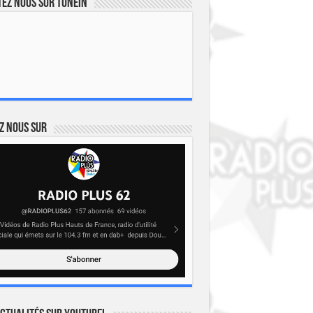
ez nous sur TuneIn
z nous sur