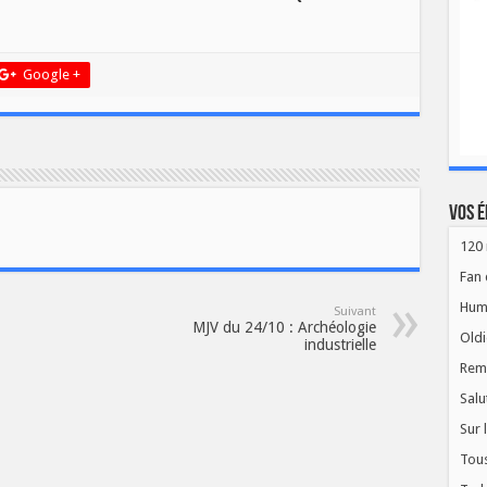
Google +
Vos é
120 
Fan 
Hum
Suivant
MJV du 24/10 : Archéologie
Oldi
industrielle
Rem
Salu
Sur 
Tous