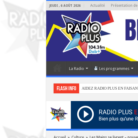
Actualité
Présentation de
JEUDI , 6 AOÛT 2026
La Radio
Les programmes
Flash info
AIDEZ RADIO PLUS EN FAISAN
RADIO PLUS
E
Bien plus qu'une 
Accueil
»
Culture
»
Les Mains se livrent – nou