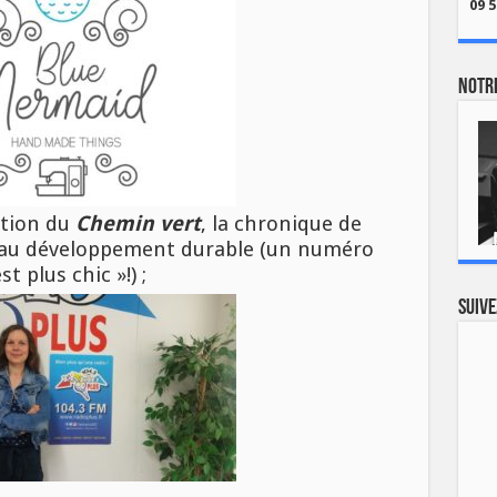
09 5
Notre
ction du
Chemin vert
, la chronique de
 au développement durable (un numéro
st plus chic »!) ;
Suive