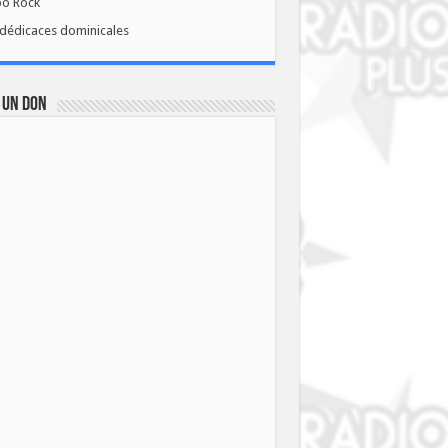
bo Rock
dédicaces dominicales
 UN DON