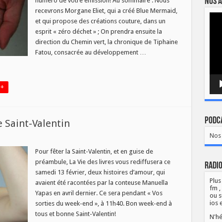
Nos a
numéro de votre émission! Au sommaire : Nous
uveau
recevrons Morgane Eliet, qui a créé Blue Mermaid,
méro
Lect
et qui propose des créations couture, dans un
vidé
credi
esprit « zéro déchet » ; On prendra ensuite la
obre!
direction du Chemin vert, la chronique de Tiphaine
Fatou, consacrée au développement …
 +
Podca
e Saint-Valentin
Nos 
ires
our
Pour fêter la Saint-Valentin, et en guise de
préambule, La Vie des livres vous rediffusera ce
ale
Radio
-
samedi 13 février, deux histoires d’amour, qui
tin
Plus
avaient été racontées par la conteuse Manuella
fm ,
Yapas en avril dernier. Ce sera pendant « Vos
ou s
ios 
sorties du week-end », à 11h40. Bon week-end à
tous et bonne Saint-Valentin!
N'hé