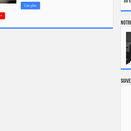
09 5
Lire plus
 +
Notre
Suive