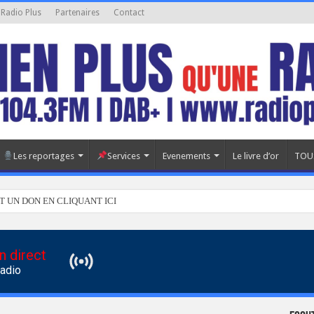
 Radio Plus
Partenaires
Contact
Les reportages
Services
Evenements
Le livre d’or
TOU
T UN DON EN CLIQUANT ICI
n direct
Radio