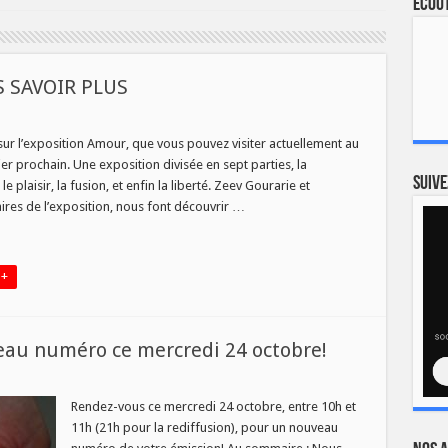
Ecout
 SAVOIR PLUS
sur
L’EXPOSITION
AMOUR
ur l’exposition Amour, que vous pouvez visiter actuellement au
DANS
er prochain. Une exposition divisée en sept parties, la
SAVOIR
PLUS
Suive
le plaisir, la fusion, et enfin la liberté. Zeev Gourarie et
res de l’exposition, nous font découvrir …
 +
veau numéro ce mercredi 24 octobre!
ins
Rendez-vous ce mercredi 24 octobre, entre 10h et
11h (21h pour la rediffusion), pour un nouveau
rent