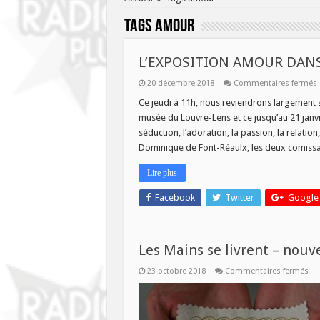
Tags
amour
L’EXPOSITION AMOUR DANS
20 décembre 2018
Commentaires fermés
Ce jeudi à 11h, nous reviendrons largement s
musée du Louvre-Lens et ce jusqu’au 21 janvi
séduction, l’adoration, la passion, la relation, 
Dominique de Font-Réaulx, les deux comissai
Lire plus
Facebook
Twitter
Google
Les Mains se livrent – nou
sur
23 octobre 2018
Commentaires fermés
Les
Ma
se
liv
–