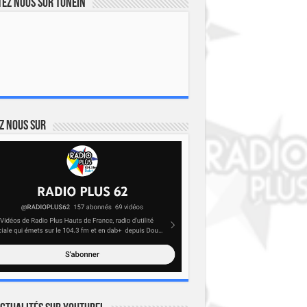
ez nous sur TuneIn
z nous sur