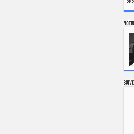
09 5
Notre
Suive