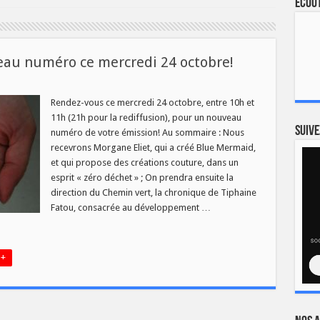
Ecout
veau numéro ce mercredi 24 octobre!
ins
Rendez-vous ce mercredi 24 octobre, entre 10h et
11h (21h pour la rediffusion), pour un nouveau
rent
Suive
numéro de votre émission! Au sommaire : Nous
uveau
recevrons Morgane Eliet, qui a créé Blue Mermaid,
méro
et qui propose des créations couture, dans un
credi
esprit « zéro déchet » ; On prendra ensuite la
obre!
direction du Chemin vert, la chronique de Tiphaine
Fatou, consacrée au développement …
 +