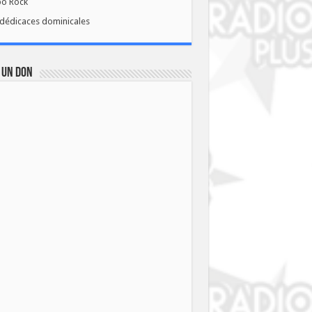
bo Rock
dédicaces dominicales
 UN DON