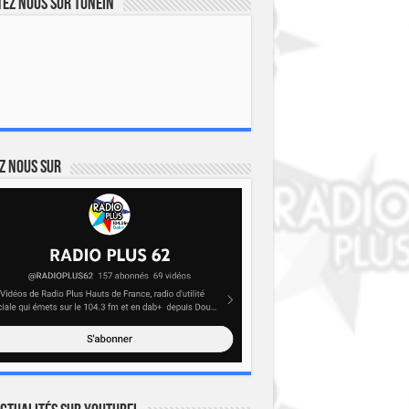
ez nous sur TuneIn
z nous sur