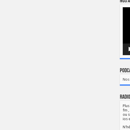
Nos a
Lect
vidé
Podca
Nos 
Radio
Plus
fm ,
ou s
ios 
N'hé