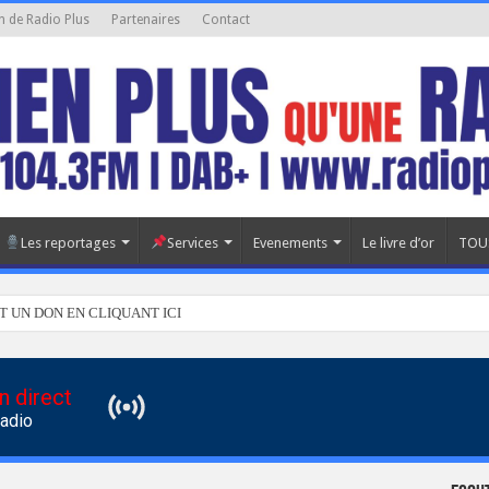
n de Radio Plus
Partenaires
Contact
Les reportages
Services
Evenements
Le livre d’or
TOU
T UN DON EN CLIQUANT ICI
n direct
Radio