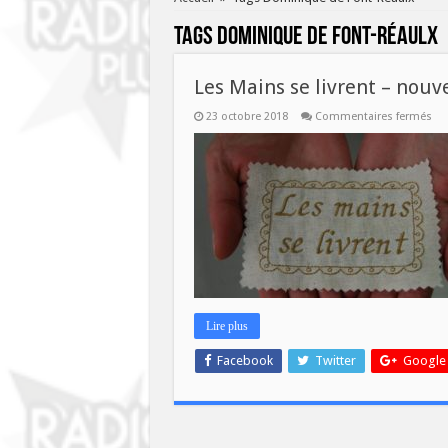
Tags
Dominique de Font-Réaulx
Les Mains se livrent – nou
sur
23 octobre 2018
Commentaires fermés
Les
Ma
se
liv
–
no
nu
ce
mer
24
oct
Lire plus
Facebook
Twitter
Google