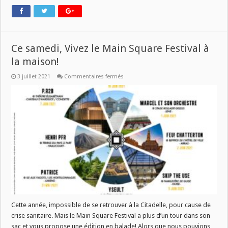
Ce samedi, Vivez le Main Square Festival à
la maison!
sur
3 juillet 2021
Commentaires fermés
Ce
samedi,
Vivez
le
Main
Square
Festival
à
la
maison!
Cette année, impossible de se retrouver à la Citadelle, pour cause de
crise sanitaire. Mais le Main Square Festival a plus d’un tour dans son
sac et vous propose une édition en balade! Alors que nous pouvions,