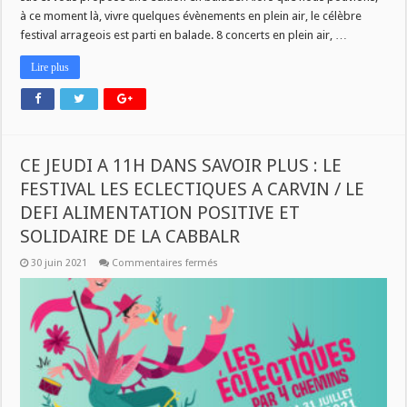
à ce moment là, vivre quelques évènements en plein air, le célèbre
festival arrageois est parti en balade. 8 concerts en plein air, …
Lire plus
CE JEUDI A 11H DANS SAVOIR PLUS : LE
FESTIVAL LES ECLECTIQUES A CARVIN / LE
DEFI ALIMENTATION POSITIVE ET
SOLIDAIRE DE LA CABBALR
sur
30 juin 2021
Commentaires fermés
CE
JEUDI
A
11H
DANS
SAVOIR
PLUS
:
LE
FESTIVAL
LES
ECLECTIQUES