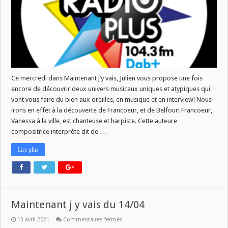
Ce mercredi dans Maintenant j’y vais, Julien vous propose une fois
encore de découvrir deux univers musicaux uniques et atypiques qui
vont vous faire du bien aux oreilles, en musique et en interview! Nous
irons en effet à la découverte de Francoeur, et de Belfour! Francoeur,
Vanessa à la ville, est chanteuse et harpiste. Cette auteure
compositrice interprète dit de …
Lire plus
Maintenant j y vais du 14/04
sur
13 avril 2021
Commentaires fermés
Maintenant