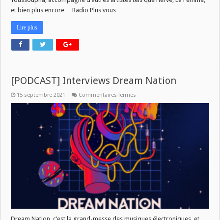
et bien plus encore… Radio Plus vous …
Lire plus
[PODCAST] Interviews Dream Nation
sur
15 septembre 2021
Commentaires fermés
[PODCAST]
Interviews
Dream
Nation
Dream Nation, c’est la grand-messe des musiques électroniques, et