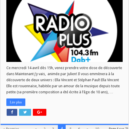
j
y
vais
du
14/04
Ce mercredi 14 avril dès 15h, venez prendre votre dose de découverte
dans Maintenant j’y vais, animée par Julien! Il vous emmènera à la
découverte de deux univers : Ella Vincent et Stéphan Paul! Ella Vincent
Elle est rouennaise, habitée par un amour de la musique depuis toute
petite (sa première composition a été écrite à l’âge de 10 ans), …
Lire plus
4
» Premier
...
«
2
3
5
6
»
10
Page 4 sur 71