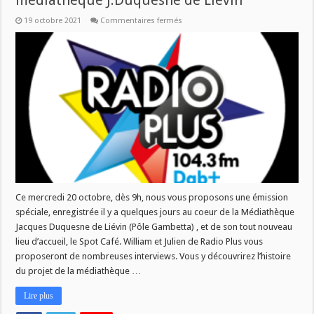
mediatheque J.Duquesne de Lievin
sur
19 octobre 2021
Commentaires fermés
Focus
sur
le
20e
anniversaire
de
la
mediatheque
J.Duquesne
de
Lievin
Ce mercredi 20 octobre, dès 9h, nous vous proposons une émission
spéciale, enregistrée il y a quelques jours au coeur de la Médiathèque
Jacques Duquesne de Liévin (Pôle Gambetta) , et de son tout nouveau
lieu d’accueil, le Spot Café. William et Julien de Radio Plus vous
proposeront de nombreuses interviews. Vous y découvrirez l’histoire
du projet de la médiathèque …
Lire plus