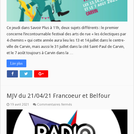
A
CARVIN
/
LE
DEFI
ALIMENTATION
POSITIVE
Ce jeudi dans Savoir Plus à 11h, deux sujets différents : le premier
ET
concerne l’incontournable festival des arts de rue « les éclectiques par
SOLIDAIRE
DE
4 chemins » qui cette année aura lieu les 13 et 14 juillet dans le centre-
LA
CABBALR
ville de Carvin, mais aussi le 31 juillet dans la cité Saint-Paul de Carvin,
et le 7 août toujours à Carvin dans la …
Lire plus
MJV du 21/04/21 Francoeur et Belfour
sur
19 avril 2021
Commentaires fermés
MJV
du
21/04/21
Francoeur
et
Belfour