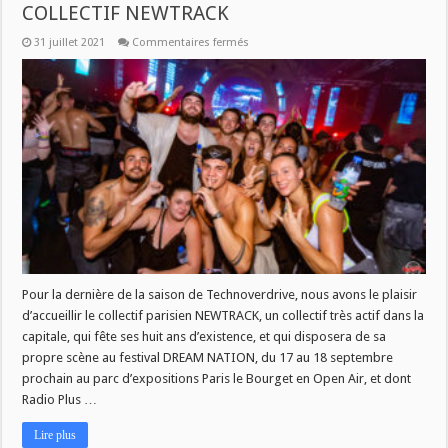
COLLECTIF NEWTRACK
sur
31 juillet 2021
Commentaires fermés
TECHNOVERDRIVE
CE
SOIR
A
21
H
:
COLLECTIF
NEWTRACK
Pour la dernière de la saison de Technoverdrive, nous avons le plaisir
d’accueillir le collectif parisien NEWTRACK, un collectif très actif dans la
capitale, qui fête ses huit ans d’existence, et qui disposera de sa
propre scène au festival DREAM NATION, du 17 au 18 septembre
prochain au parc d’expositions Paris le Bourget en Open Air, et dont
Radio Plus …
Lire plus