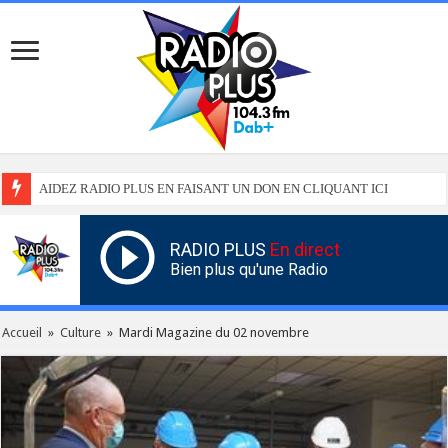
AIDEZ RADIO PLUS EN FAISANT UN DON EN CLIQUANT ICI
RADIO PLUS
En direct
Bien plus qu'une Radio
Accueil
»
Culture
»
Mardi Magazine du 02 novembre