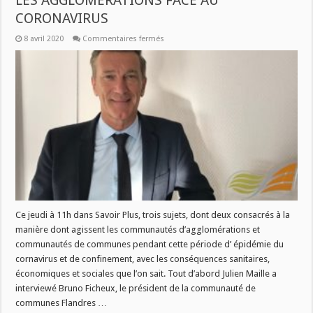
LES AGGLOMERATIONS FACE AU
CORONAVIRUS
sur
8 avril 2020
Commentaires fermés
JEUDI
09
AVRIL
A
11H
DANS
SAVOIR
PLUS
:
LES
AGGLOMERATIONS
FACE
AU
CORONAVIRUS
Ce jeudi à 11h dans Savoir Plus, trois sujets, dont deux consacrés à la
manière dont agissent les communautés d’agglomérations et
communautés de communes pendant cette période d’ épidémie du
cornavirus et de confinement, avec les conséquences sanitaires,
économiques et sociales que l’on sait. Tout d’abord Julien Maille a
interviewé Bruno Ficheux, le président de la communauté de
communes Flandres …