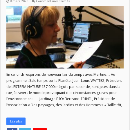
sur
8 mars 2020
Commentaires fermés
L’air
du
temps
du
09
mars
En ce lundi respirons de nouveau l’air du temps avec Martine… Au
programme : Sale temps sur la Planète: Jean-Louis WATTEZ, Président
de LESTREM NATURE 137 000 mégots par seconde, sont jetés dans la
rue, à travers le monde provoquant des circonstances graves pour
l’environnement …. Jardinage BIO: Bertrand TRINEL, Président de
l’Association « Des paysages, des jardins et des Hommes » « Taille tôt,
…
Lire plus