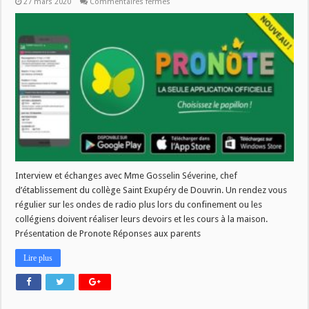
sur
27 mars 2020
Commentaires fermés
Comment
bien
utiliser
pronote
Interview et échanges avec Mme Gosselin Séverine, chef
d’établissement du collège Saint Exupéry de Douvrin. Un rendez vous
régulier sur les ondes de radio plus lors du confinement ou les
collégiens doivent réaliser leurs devoirs et les cours à la maison.
Présentation de Pronote Réponses aux parents
Lire plus