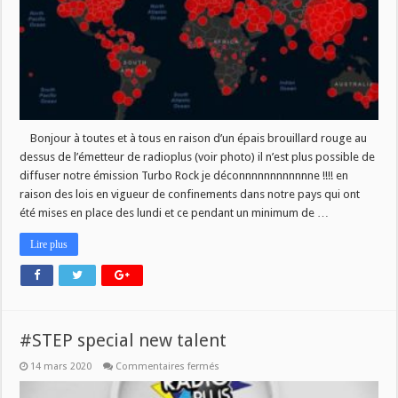
Bonjour à toutes et à tous en raison d’un épais brouillard rouge au
dessus de l’émetteur de radioplus (voir photo) il n’est plus possible de
diffuser notre émission Turbo Rock je déconnnnnnnnnnnne !!!! en
raison des lois en vigueur de confinements dans notre pays qui ont
été mises en place des lundi et ce pendant un minimum de …
Lire plus
#STEP special new talent
sur
14 mars 2020
Commentaires fermés
#STEP
special