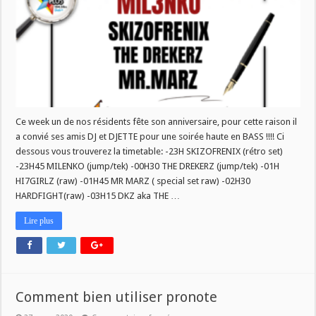
Ce week un de nos résidents fête son anniversaire, pour cette raison il
a convié ses amis DJ et DJETTE pour une soirée haute en BASS !!!! Ci
dessous vous trouverez la timetable: -23H SKIZOFRENIX (rétro set)
-23H45 MILENKO (jump/tek) -00H30 THE DREKERZ (jump/tek) -01H
HI7GIRLZ (raw) -01H45 MR MARZ ( special set raw) -02H30
HARDFIGHT(raw) -03H15 DKZ aka THE …
Lire plus
Comment bien utiliser pronote