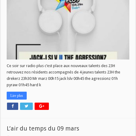
new
talent
Ce soir sur radio plus c’est place aux nouveaux talents des 23H
retrouvez nos résidents accompagnés de 4 jeunes talents 23H the
drekerz 23h30 Mr marz 00h15 jack lslv 00h45 the agressionz 01h
pyraw 01h45 hard k
Lire plus
L’air du temps du 09 mars