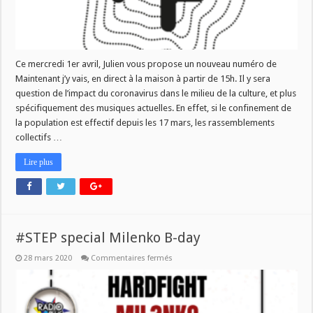
Ce mercredi 1er avril, Julien vous propose un nouveau numéro de
Maintenant j’y vais, en direct à la maison à partir de 15h. Il y sera
question de l’impact du coronavirus dans le milieu de la culture, et plus
spécifiquement des musiques actuelles. En effet, si le confinement de
la population est effectif depuis les 17 mars, les rassemblements
collectifs …
Lire plus
#STEP special Milenko B-day
sur
28 mars 2020
Commentaires fermés
#STEP
special
Milenko
B-
day