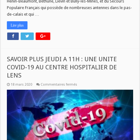
Hénin-Beaumont, Béthune, Liévin et Bully-les-Mines, et du Secours
Populaire Français qui possède de nombreuses antennes dans le pas-
de-calais et qui …
Lire plus
SAVOIR PLUS JEUDI A 11H : UNE UNITE
COVID-19 AU CENTRE HOSPITALIER DE
LENS
sur
18 mars 2020
Commentaires fermés
SAVOIR
PLUS
JEUDI
A
11H
:
UNE
UNITE
COVID-
19
AU
CENTRE
HOSPITALIER