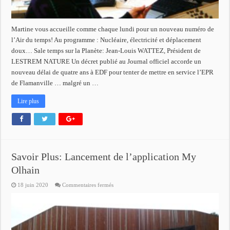
Martine vous accueille comme chaque lundi pour un nouveau numéro de
l’Air du temps! Au programme : Nucléaire, électricité et déplacement
doux… Sale temps sur la Planète: Jean-Louis WATTEZ, Président de
LESTREM NATURE Un décret publié au Journal officiel accorde un
nouveau délai de quatre ans à EDF pour tenter de mettre en service l’EPR
de Flamanville … malgré un …
Lire plus
Savoir Plus: Lancement de l’application My
Olhain
sur
18 juin 2020
Commentaires fermés
Savoir
Plus:
Lancement
de
l’application
My
Olhain