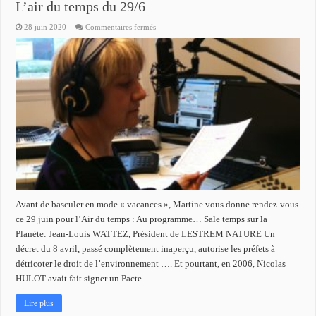
L’air du temps du 29/6
sur
28 juin 2020
Commentaires fermés
L’air
du
temps
du
29/6
Avant de basculer en mode « vacances », Martine vous donne rendez-vous
ce 29 juin pour l’Air du temps : Au programme… Sale temps sur la
Planète: Jean-Louis WATTEZ, Président de LESTREM NATURE Un
décret du 8 avril, passé complètement inaperçu, autorise les préfets à
détricoter le droit de l’environnement …. Et pourtant, en 2006, Nicolas
HULOT avait fait signer un Pacte …
Lire plus