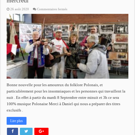
mercredi
sur
26 août 2020
Commentaires fermés
100%
musique
de
nuit
Polonaise
de
mardi
à
mercredi
Bonne nouvelle pour les amoureux du folklore Polonais, et
particulièrement pour les insomniaques et les personnes qui travaillent la
nuit . En effet à partir du mardi 8 Septembre entre minuit et 3h ce sera
100% musique Polonaise Merci à Daniel qui nous a préparer des titres
exclusifs .
Lire plus