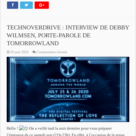
TECHNOVERDRIVE : INTERVIEW DE DEBBY
WILMSEN, PORTE-PAROLE DE
TOMORROWLAND
sur
20 juin 2020
Commentaires fermés
TECHNOVERDRIVE
:
INTERVIEW
DE
DEBBY
WILMSEN,
PORTE-
PAROLE
DE
TOMORROWLAND
Hello !
On a veillé tard la nuit dernière pour vous préparer
l’émission de ce samedi soir (21h-23h). En effet, à l’occasion de la tenue