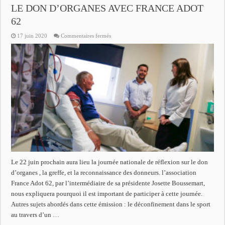
LE DON D’ORGANES AVEC FRANCE ADOT
62
sur
17 juin 2020
Commentaires fermés
FREQUENCE
ASSOCIATIONS
:
LE
22
JUIN,
JOURNEE
NATIONALE
DE
REFLEXION
SUR
LE
DON
D’ORGANES
AVEC
FRANCE
ADOT
62
Le 22 juin prochain aura lieu la journée nationale de réflexion sur le don
d’organes , la greffe, et la reconnaissance des donneurs. l’association
France Adot 62, par l’intermédiaire de sa présidente Josette Boussemart,
nous expliquera pourquoi il est important de participer à cette journée.
Autres sujets abordés dans cette émission : le déconfinement dans le sport
au travers d’un …