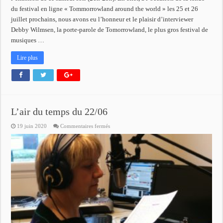
du festival en ligne « Tommorrowland around the world » les 25 et 26
juillet prochains, nous avons eu l’honneur et le plaisir d’interviewer
Debby Wilmsen, la porte-parole de Tomorrowland, le plus gros festival de
musiques …
Lire plus
L’air du temps du 22/06
sur
19 juin 2020
Commentaires fermés
L’air
du
temps
du
22/06