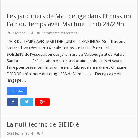
ce
mardi
25
février
Les jardiniers de Maubeuge dans l’Emission
l’air du temps avec Martine lundi 24/2 9h
sur
23 février 2014
Commentaires fermés
Les
jardiniers
L’AIR DU TEMPS AVEC MARTINE LUNDI 24 FEVRIER 9H (Rediffusion :
de
Mercredi 26 Février 2014) Sale Temps sur la Planète : Cécile
Maubeuge
dans
SOBIESKI de l’Association des Jardiniers de Maubeuge et du Val de
l’Emission
Sambre Présentation de son association : objectifs et savoir-
l’air
du
faire pour préserver l’environnement Rubrique animalière : Christine
temps
avec
DEFOOR, trésorière du refuge SPA de Vermelles Décryptage du
Martine
langage …
lundi
24/2
9h
Lire plus
La nuit techno de BiDiDjé
21 février 2014
4