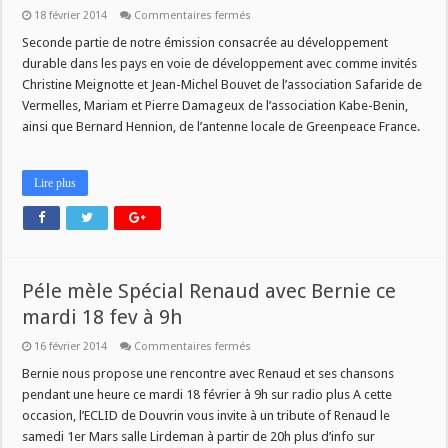
sur
18 février 2014
Commentaires fermés
LES
SOLIDARITES
Seconde partie de notre émission consacrée au développement
AU
durable dans les pays en voie de développement avec comme invités
DELA
DES
Christine Meignotte et Jean-Michel Bouvet de l’association Safaride de
MOTS
Vermelles, Mariam et Pierre Damageux de l’association Kabe-Benin,
CE
JEUDI
ainsi que Bernard Hennion, de l’antenne locale de Greenpeace France.
20
FEVRIER
A
11H
Lire plus
Péle mèle Spécial Renaud avec Bernie ce
mardi 18 fev à 9h
sur
16 février 2014
Commentaires fermés
Péle
mèle
Bernie nous propose une rencontre avec Renaud et ses chansons
Spécial
pendant une heure ce mardi 18 février à 9h sur radio plus A cette
Renaud
avec
occasion, l’ECLID de Douvrin vous invite à un tribute of Renaud le
Bernie
samedi 1er Mars salle Lirdeman à partir de 20h plus d’info sur
ce