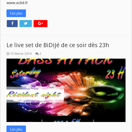
mardi
www.eclid.fr
18
fev
à
Lire plus
9h
Le live set de BiDiJé de ce soir dès 23h
15 février 2014
2
Lire plus