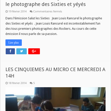
le photographe des Sixties et yéyés
sur
19 février 2014
Commentaires fermés
Samedi
22
Dans l’émission Salut les Sixties Jean Louis Rancurel le photographe
février
des Sixties et yéyés . Jean Louis Rancurel est incontestablement l’un
à
9h
des tous premiers photographes des Rockers. Au cours de cette
Jean
émission il nous parle de sa passion.
Louis
Rancurel
le
Lire plus
photographe
des
Sixties
et
yéyés
LES CINQUIEMES AU MICRO CE MERCREDI A
14H
18 février 2014
5