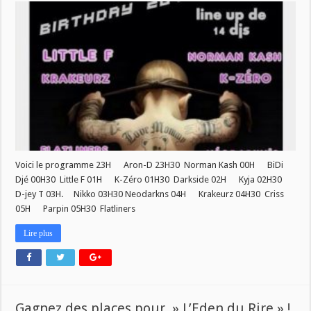
Voici le programme 23H Aron-D 23H30 Norman Kash 00H BiDi
Djé 00H30 Little F 01H K-Zéro 01H30 Darkside 02H Kyja 02H30
D-jey T 03H. Nikko 03H30 Neodarkns 04H Krakeurz 04H30 Criss
05H Parpin 05H30 Flatliners
Lire plus
Gagnez des places pour » L’Eden du Rire » !