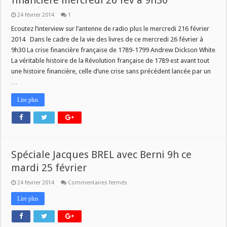
financière mercredi 26 fev à 9h30
24 février 2014
1
Ecoutez l’interview sur l’antenne de radio plus le mercredi 216 février
2014 Dans le cadre de la vie des livres de ce mercredi 26 février à
9h30 La crise financière française de 1789-1799 Andrew Dickson White
La véritable histoire de la Révolution française de 1789 est avant tout
une histoire financière, celle d’une crise sans précédent lancée par un
…
Lire plus
Spéciale Jacques BREL avec Berni 9h ce
mardi 25 février
sur
24 février 2014
Commentaires fermés
Spéciale
Jacques
Lire plus
BREL
avec
Berni
9h